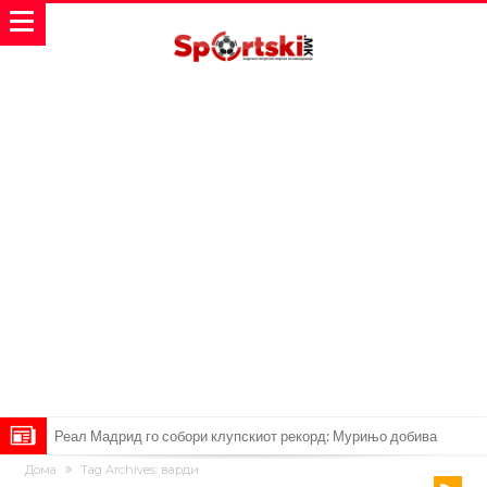
Милан ја доби првата понуда за Леао
Дома
Tag Archives: варди
Италијански петтолигаш добива неверојатен стадион од 62