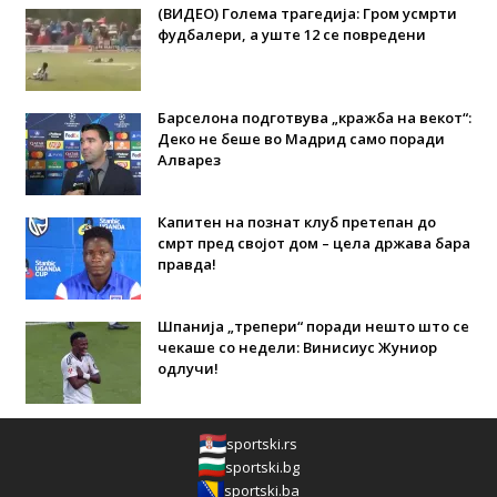
(ВИДЕО) Голема трагедија: Гром усмрти
фудбалери, а уште 12 се повредени
Барселона подготвува „кражба на векот“:
Деко не беше во Мадрид само поради
Алварез
Капитен на познат клуб претепан до
смрт пред својот дом – цела држава бара
правда!
Шпанија „трепери“ поради нешто што се
чекаше со недели: Винисиус Жуниор
одлучи!
sportski.rs
sportski.bg
sportski.ba