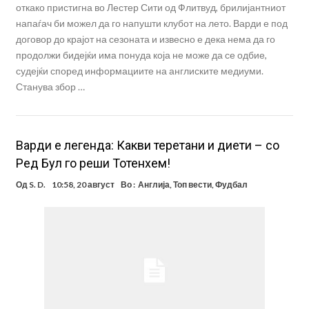
откако пристигна во Лестер Сити од Флитвуд, брилијантниот
напаѓач би можел да го напушти клубот на лето. Варди е под
договор до крајот на сезоната и извесно е дека нема да го
продолжи бидејќи има понуда која не може да се одбие,
судејќи според информациите на англиските медиуми.
Станува збор …
Варди е легенда: Какви теретани и диети – со
Ред Бул го реши Тотенхем!
Од
S. D.
10:58, 20 август
Во :
Англија
,
Топ вести
,
Фудбал