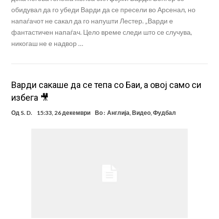
обидувал да го убеди Варди да се пресели во Арсенал, но
напаѓачот не сакал да го напушти Лестер. „Варди е
фантастичен напаѓач. Цело време следи што се случува,
никогаш не е надвор …
Варди сакаше да се тепа со Баи, а овој само си
избега 🎥
Од
S. D.
15:33, 26 декември
Во :
Англија
,
Видео
,
Фудбал