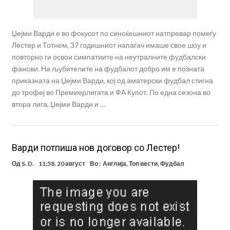
Џејми Варди е во фокусот по синоќешниот натпревар помеѓу
Лестер и Тотнем, 37 годишниот напаѓач имаше свое шоу и
повторно ги освои симпатиите на неутралните фудбалски
фанови. На љубителите на фудбалот добро им е позната
приказната на Џејми Варди, кој од аматерски фудбал стигна
до трофеј во Премиерлигата и ФА Купот. По една сезона во
втора лига, Џејми Варди и …
Варди потпиша нов договор со Лестер!
Од
S. D.
11:58, 20 август
Во :
Англија
,
Топ вести
,
Фудбал