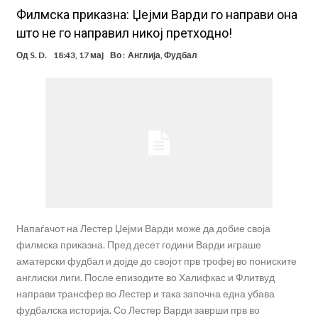
Филмска приказна: Џејми Варди го направи она
што не го направил никој претходно!
Од
S. D.
18:43, 17 мај
Во :
Англија
,
Фудбал
Напаѓачот на Лестер Џејми Варди може да добие своја
филмска приказна. Пред десет години Варди играше
аматерски фудбал и дојде до својот прв трофеј во пониските
англиски лиги. После епизодите во Халифкас и Флитвуд
направи трансфер во Лестер и така започна една убава
фудбалска историја. Со Лестер Варди заврши прв во