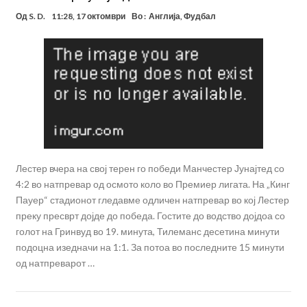
Од
S. D.
11:28, 17 октомври
Во :
Англија
,
Фудбал
Лестер вчера на свој терен го победи Манчестер Јунајтед со
4:2 во натпревар од осмото коло во Премиер лигата. На „Кинг
Пауер“ стадионот гледавме одличен натпревар во кој Лестер
преку пресврт дојде до победа. Гостите до водство дојдоа со
голот на Гринвуд во 19. минута, Тилеманс десетина минути
подоцна изедначи на 1:1. За потоа во последните 15 минути
од натпреварот …