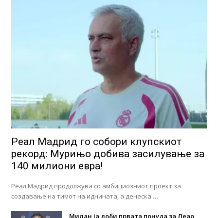
Реал Мадрид го собори клупскиот
рекорд: Мурињо добива засилување за
140 милиони евра!
Реал Мадрид продолжува со амбициозниот проект за
создавање на тимот на иднината, а денеска …
Милан ја доби првата понуда за Леао