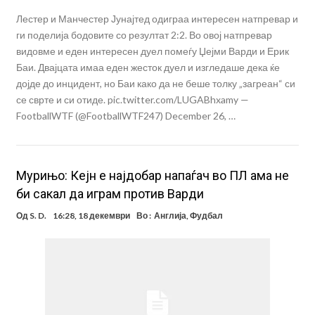
Лестер и Манчестер Јунајтед одиграа интересен натпревар и
ги поделија бодовите со резултат 2:2. Во овој натпревар
видовме и еден интересен дуел помеѓу Џејми Варди и Ерик
Баи. Двајцата имаа еден жесток дуел и изгледаше дека ќе
дојде до инцидент, но Баи како да не беше толку „загреан“ си
се сврте и си отиде. pic.twitter.com/LUGABhxamy —
FootballWTF (@FootballWTF247) December 26, …
Мурињо: Кејн е најдобар напаѓач во ПЛ ама не
би сакал да играм против Варди
Од
S. D.
16:28, 18 декември
Во :
Англија
,
Фудбал