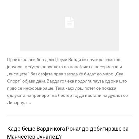
Првите најави беа дека Џејми Варди ќе паузира само во
јануари, меѓутоа повредата на напаѓачот е посериозна и
„лисиците“ без својата прва ѕвезда ќе бидат до март. „Скај
Спорт“ објави дека Варди го чека подолга пауза од она што
прво се информираше. Така како лош потег се покажа
одлуката на тренерот на Лестер тој да настапи на дуелот со
Ливерпул …
Каде беше Варди кога Роналдо дебитираше за
Манчестер Јунајтед?