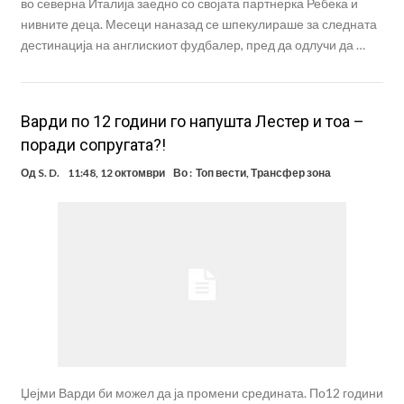
во северна Италија заедно со својата партнерка Ребека и
нивните деца. Месеци наназад се шпекулираше за следната
дестинација на англискиот фудбалер, пред да одлучи да …
Варди по 12 години го напушта Лестер и тоа –
поради сопругата?!
Од
S. D.
11:48, 12 октомври
Во :
Топ вести
,
Трансфер зона
Џејми Варди би можел да ја промени средината. По12 години