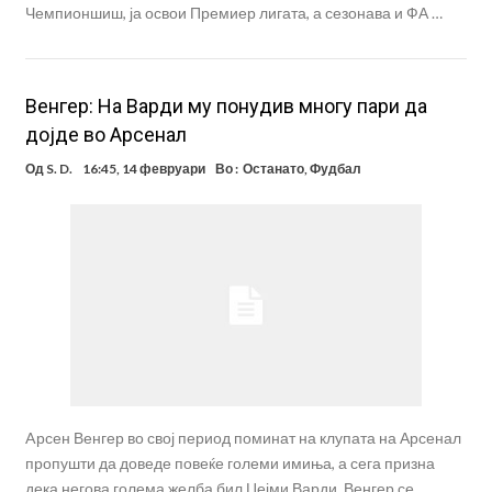
Чемпионшиш, ја освои Премиер лигата, а сезонава и ФА …
Венгер: На Варди му понудив многу пари да
дојде во Арсенал
Од
S. D.
16:45, 14 февруари
Во :
Останато
,
Фудбал
Aрсен Венгер во свој период поминат на клупата на Арсенал
пропушти да доведе повеќе големи имиња, а сега призна
дека негова голема желба бил Џејми Варди. Венгер се