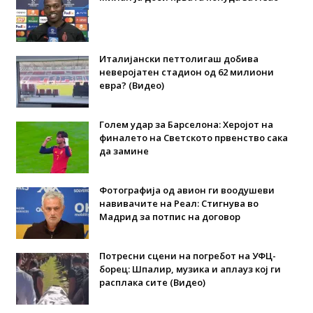
Италијански петтолигаш добива
неверојатен стадион од 62 милиони
евра? (Видео)
Голем удар за Барселона: Херојот на
финалето на Светското првенство сака
да замине
Фотографија од авион ги воодушеви
навивачите на Реал: Стигнува во
Мадрид за потпис на договор
Потресни сцени на погребот на УФЦ-
борец: Шпалир, музика и аплауз кој ги
расплака сите (Видео)