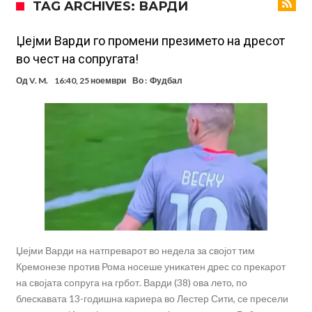
TAG ARCHIVES: ВАРДИ
милиони евра? (Видео)
Голем удар за Барселона: Херојот на финалето на Светското
првенство сака да замине
Фотографија од авион ги воодушеви навивачите на Реал:
Џејми Варди го промени презимето на дресот
во чест на сопругата!
Стигнува во Мадрид за потпис на договор
Потресни сцени на погребот на УФЦ-борец: Шпалир, музика и
Од
V. M.
16:40, 25 ноември
Во :
Фудбал
аплауз кој ги расплака сите (Видео)
(ВИДЕО) Голема трагедија: Гром усмрти фудбалери, а уште 12 се
повредени
Барселона подготвува „кражба на векот“: Деко не беше во
Мадрид само поради Алварез
Капитен на познат клуб претепан до смрт пред својот дом – цела
држава бара правда!
Шпанија „трепери“ поради нешто што се чекаше со недели:
Винисиус Жуниор одлучи!
Џејми Варди на натпреварот во недела за својот тим
Кремонезе против Рома носеше уникатен дрес со прекарот
на својата сопруга на грбот. Варди (38) ова лето, по
блескавата 13-годишна кариера во Лестер Сити, се пресели