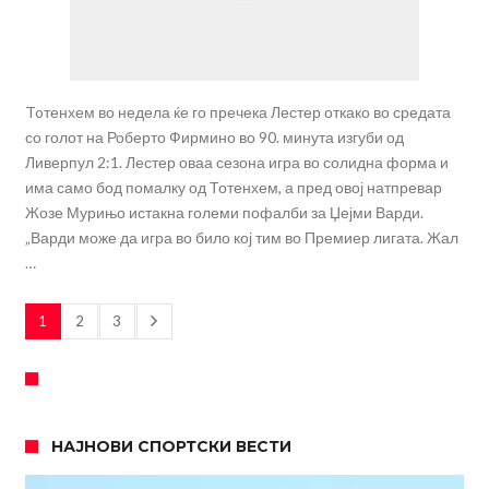
Toтенхем во недела ќе го пречека Лестер откако во средата
со голот на Роберто Фирмино во 90. минута изгуби од
Ливерпул 2:1. Лестер оваа сезона игра во солидна форма и
има само бод помалку од Тотенхем, а пред овој натпревар
Жозе Мурињо истакна големи пофалби за Џејми Варди.
„Варди може да игра во било кој тим во Премиер лигата. Жал
…
1
2
3
НАЈНОВИ СПОРТСКИ ВЕСТИ