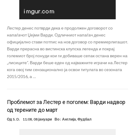
Лестер денес потврди дека е продолжен договорот со
напаѓачот Џејми Варди. Одличниот напаѓач денес
официјално стави потпис на нов договор со премиерлигашот.
Варди прерасна во вистинска клупска легенда и покрај
големиот број понуди кои ги добиваше сепак остана верен на
„лисиците“. Варди беше еден од најважните играчи на Лестер
кога овој тим сензационално ја освои титулата во сезоната
2015/2016, а …
Проблемот за Лестер е поголем: Варди надвор
од терените до март
Од
S. D.
11:08, 08 јануари
Во :
Англија
,
Фудбал