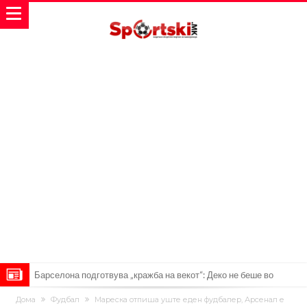
Барселона подготвува „кражба на векот“: Деко не беше во
Мадрид само поради Алварез
Капитен на познат клуб претепан до смрт пред својот дом – цела
Дома
Фудбал
Мареска отпиша уште еден фудбалер, Арсенал е