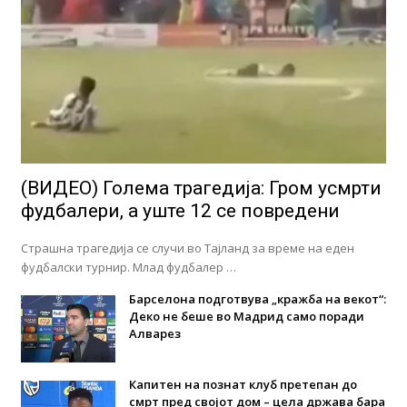
(ВИДЕО) Голема трагедија: Гром усмрти
фудбалери, а уште 12 се повредени
Страшна трагедија се случи во Тајланд за време на еден
фудбалски турнир. Млад фудбалер …
Барселона подготвува „кражба на векот“:
Деко не беше во Мадрид само поради
Алварез
Капитен на познат клуб претепан до
смрт пред својот дом – цела држава бара