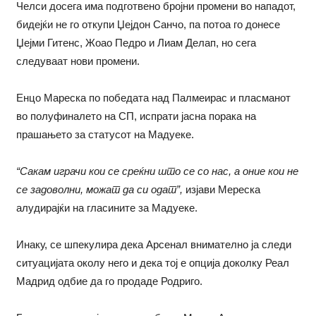
Челси досега има подготвено бројни промени во нападот,
бидејќи не го откупи Џејдон Санчо, па потоа го донесе
Џејми Гитенс, Жоао Педро и Лиам Делап, но сега
следуваат нови промени.
Енцо Мареска по победата над Палмеирас и пласманот
во полуфиналето на СП, испрати јасна порака на
прашањето за статусот на Мадуеке.
“Сакам играчи кои се среќни што се со нас, а оние кои не
се задоволни, можат да си одат”,
изјави Мереска
алудирајќи на гласините за Мадуеке.
Инаку, се шпекулира дека Арсенал внимателно ја следи
ситуацијата околу него и дека тој е опција доколку Реал
Мадрид одбие да го продаде Родриго.