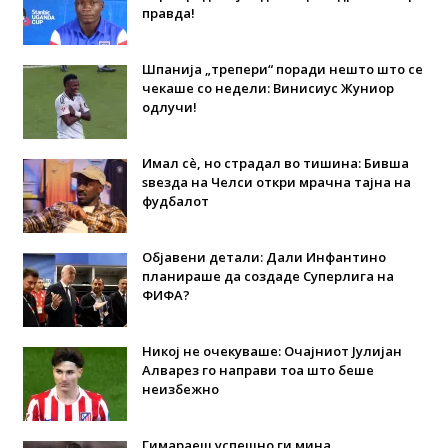
правда!
Шпанија „трепери“ поради нешто што се
чекаше со недели: Винисиус Жуниор
одлучи!
Имал сè, но страдал во тишина: Бивша
ѕвезда на Челси откри мрачна тајна на
фудбалот
Објавени детали: Дали Инфантино
планираше да создаде Суперлига на
ФИФА?
Никој не очекуваше: Очајниот Јулијан
Алварез го направи тоа што беше
неизбежно
Гимараеш успешно ги мина