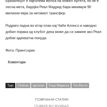
Бразилецот е најголема желба на Микел Артета, но не е
лесна мета, бидејќи Реал Мадрид бара минимум 90
милиони евра за неговиот трансфер.
Родриго падна во втор план кај Чаби Алонсо и наводно
добил порака од клубот дека може да си замине ако Реал
добие адекватна понуда.
Фото: Принтскрин
Коментари
Tags
Chelsea
арсенал
Енцо Мареска
Топ Вести
ПОВРЗАНИ СТАТИИ
ПОВЕЌЕ ВО ФУДБАЛ