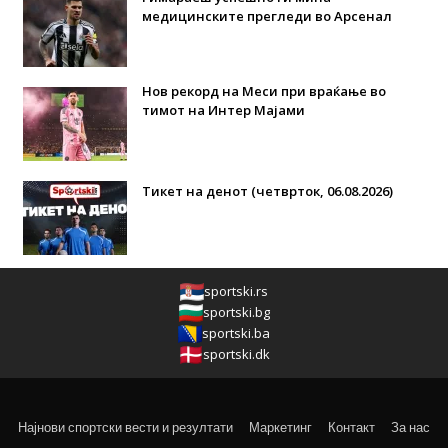
медицинските прегледи во Арсенал
Нов рекорд на Меси при враќање во
тимот на Интер Мајами
Тикет на денот (четврток, 06.08.2026)
sportski.rs
sportski.bg
sportski.ba
sportski.dk
Најнови спортски вести и резултати
Маркетинг
Контакт
За нас