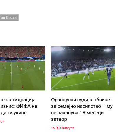
Топ Вести
те за хидрација
Француски судија обвинет
бизнис: ФИФА не
за семејно насилство – му
 да ги укине
се заканува 18 месеци
затвор
уст
16:00, 08 август