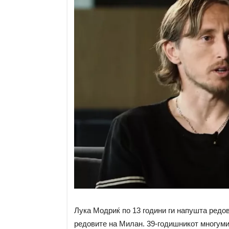
Лука Модриќ по 13 години ги напушта редо
редовите на Милан. 39-годишникот многумин