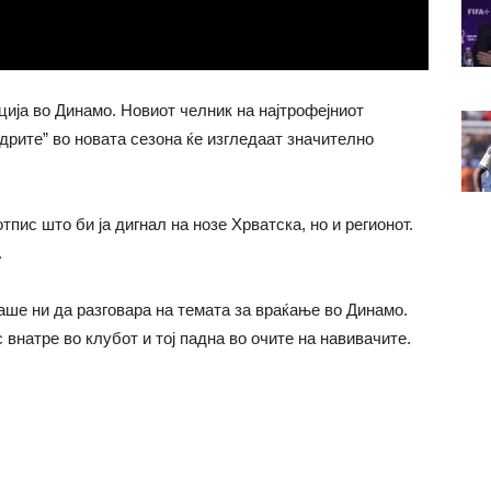
ија во Динамо. Новиот челник на најтрофејниот
дрите” во новата сезона ќе изгледаат значително
пис што би ја дигнал на нозе Хрватска, но и регионот.
.
аше ни да разговара на темата за враќање во Динамо.
 внатре во клубот и тој падна во очите на навивачите.