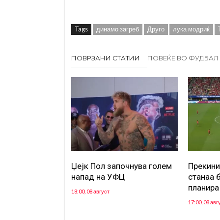
Tags
динамо загреб
Друго
лука модриќ
ПОВРЗАНИ СТАТИИ
ПОВЕЌЕ ВО ФУДБАЛ
Џејк Пол започнува голем
Прекини
напад на УФЦ
станаа 
планира
18:00, 08 август
17:00, 08 авг