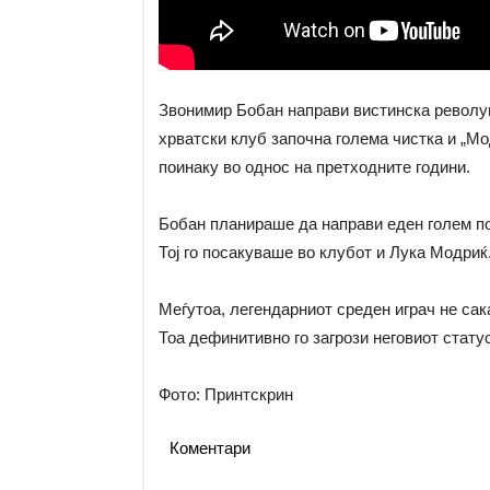
Звонимир Бобан направи вистинска револуц
хрватски клуб започна голема чистка и „Мо
поинаку во однос на претходните години.
Бобан планираше да направи еден голем пот
Тој го посакуваше во клубот и Лука Модриќ
Меѓутоа, легендарниот среден играч не сак
Тоа дефинитивно го загрози неговиот статус
Фото: Принтскрин
Коментари