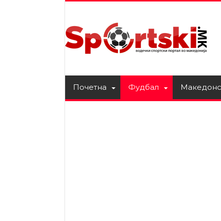
Почетна
Фудбал
Македонс