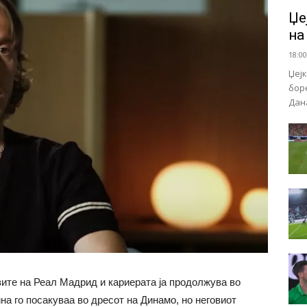
Џе
на
18:00
Џеј
бор
Дан
вите на Реал Мадрид и кариерата ја продолжува во
а го посакуваа во дресот на Динамо, но неговиот