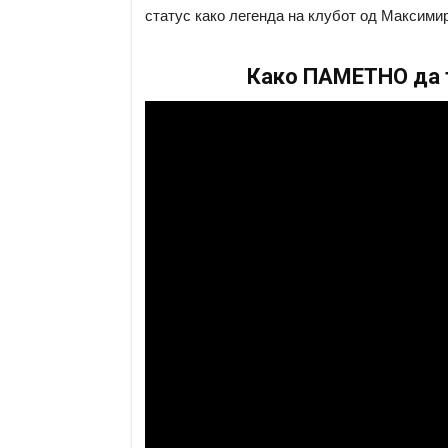
статус како легенда на клубот од Максимир
Како ПАМЕТНО да т