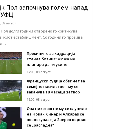
јк Пол започнува голем напад
 УФЦ
, 08 август
к Пол долги години отворено го критикува
ечкиот естаблишмент. Со години го прозива
а …
Прекините за хидрација
станаа бизнис: ФИФА не
планира да ги укине
17:00, 08 август
Француски судија обвинет за
семејно насилство – му се
заканува 18 месеци затвор
16:00, 08 август
Ова никогаш не му се случило
на Новак: Синер и Алкараз се
повлекуваат, а Зверев веднаш
се „распадна“