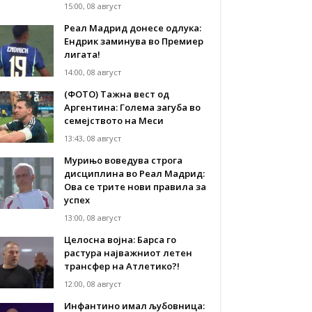
15:00, 08 август
Реал Мадрид донесе одлука:
Eндрик заминува во Премиер
лигата!
14:00, 08 август
(ФОТО) Тажна вест од
Аргентина: Голема загуба во
семејството на Меси
13:43, 08 август
Мурињо воведува строга
дисциплина во Реал Мадрид:
Ова се трите нови правила за
успех
13:00, 08 август
Целосна војна: Барса го
растура најважниот летен
трансфер на Атлетико?!
12:00, 08 август
Инфантино имал љубовница: