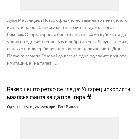
Хуан Мартин дел Потро официјално замина во пензија, а го
испрати на егзибициски меч неговиот пријател Новак
Ѓоковиќ. Овој натпревар беше шанса не само публиката да
ужива во одличен тенис туку и добро да се забавува, а токму
српскиот тенисер беше одговорен за одлична шега. Дел
Потро го замоли Ѓоковиќ да изведе една од своите познати
имитации, а “на тапет” …
Вакво нешто ретко се гледа: Унгарец искористи
маалска финта за да поентира 🎥
Од
S. D.
16:01, 26 ноември
Во :
Видео