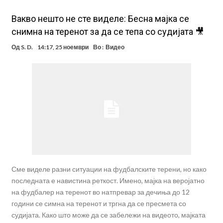
Вакво нешто не сте виделе: Бесна мајка се
снимна на теренот за да се тепа со судијата 🎥
Од
S. D.
14:17, 25 ноември
Во :
Видео
Сме виделе разни ситуации на фудбалските терени, но како
последната е навистина реткост. Имено, мајка на веројатно
на фудбалер на теренот во натпревар за дечиња до 12
години се симна на теренот и тргна да се пресмета со
судијата. Како што може да се забележи на видеото, мајката