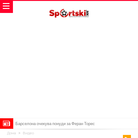
Барселона очекува понуди за Феран Торес
Дома
Видео
Винисиус ги избриша сите објави на Инстаграм откако Реал му