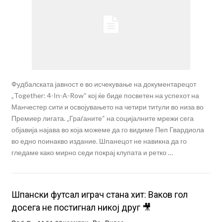
Фудбалската јавност е во исчекување на документарецот
„Together: 4-In-A-Row“ кој ќе биде посветен на успехот на
Манчестер сити и освојувањето на четири титули во низа во
Премиер лигата. „Граѓаните“ на социјалните мрежи сега
објавија најава во која можеме да го видиме Пеп Гвардиола
во едно поинакво издание. Шпанецот не навикна да го
гледаме како мирно седи покрај клупата и ретко …
Шпански футсал играч стана хит: Ваков гол
досега не постигнал никој друг 🎥