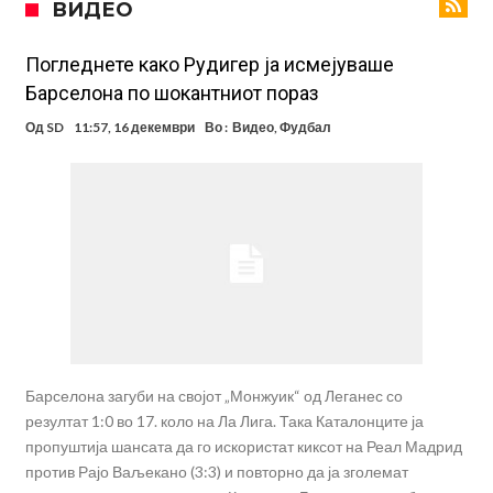
ВИДЕО
понуди нов договор
Ливерпул понуди 100 милиони евра за Баркола, ПСЖ веднаш
побара уште 50 милиони
Јувентус се насочил кон напаѓач на Манчестер Јунајтед
Погледнете како Рудигер ја исмејуваше
Барселона по шокантниот пораз
Модриќ откри што го натерало да остане во Милан
Од
SD
11:57, 16 декември
Во :
Видео
,
Фудбал
Стотици навивачи го пречекаа Салах во Истанбул
Арсенал и Њукасл веќе се договорија, Гимарејш заминува
АРСЕНАЛ ГО ЛАДИ ШАМПАЊОТ: Винисиус на праг на Лондон!
Познат е следниот клуб на Душан Влаховиќ!
Барселона загуби на својот „Монжуик“ од Леганес со
резултат 1:0 во 17. коло на Ла Лига. Така Каталонците ја
пропуштија шансата да го искористат киксот на Реал Мадрид
против Рајо Ваљекано (3:3) и повторно да ја зголемат