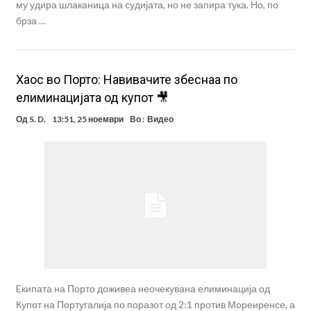
му удира шлаканица на судијата, но не запира тука. Но, по
брза …
Хаос во Порто: Навивачите збеснаа по
елиминацијата од купот 🎥
Од
S. D.
13:51, 25 ноември
Во :
Видео
Eкипата на Порто доживеа неочекувана елиминација од
Купот на Португалија по поразот од 2:1 против Мореиренсе, а