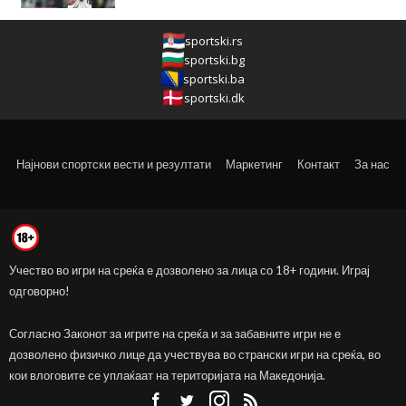
sportski.rs
sportski.bg
sportski.ba
sportski.dk
Најнови спортски вести и резултати
Маркетинг
Контакт
За нас
Учество во игри на среќа е дозволено за лица со 18+ години. Играј
одговорно!
Согласно Законот за игрите на среќа и за забавните игри не е
дозволено физичко лице да учествува во странски игри на среќа, во
кои влоговите се уплаќаат на територијата на Македонија.