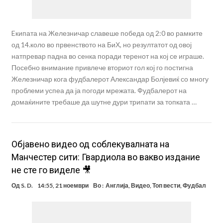
Eкипата на Железничар славеше победа од 2:0 во рамките
од 14.коло во првенството на БиХ, но резултатот од овој
натпревар падна во сенка поради теренот на кој се играше.
Посебно внимание привлече вториот гол кој го постигна
Железничар кога фудбалерот Александар Болјевиќ со многу
проблеми успеа да ја погоди мрежата. Фудбалерот на
домаќините требаше да шутне дури трипати за топката …
Објавено видео од соблекувалната на
Манчестер сити: Гвардиола во вакво издание
не сте го виделе 🎥
Од
S. D.
14:55, 21 ноември
Во :
Англија
,
Видео
,
Топ вести
,
Фудбал