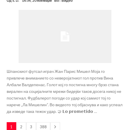
Од
S. D.
14:54, 20 ноември
Во :
Видео
Шпанскиот футсал играч Жан Парис Мишел Моја го
привлече вниманието со неверојатниот гол против Вина
Албали Валдепенас. Голот кој го постигна многу брзо стана
вирален на социјалните мрежи бидејќи таков досега никој не
постигнал. Фудбалерот погоди со удар кој самиот тој го
нарече „Ла Мишелин“. Во видеото тој објаснува и како успеал
да изведе така тежок удар. 🤝 𝗟𝗼 𝗽𝗿𝗼𝗺𝗲𝘁𝗶𝗱𝗼 …
1
2
3
388