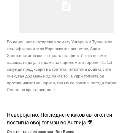
Во денешниот натпревар помеѓу Унгарија и Турција во
квалификациите за Европското првенство, Адам
Ханга постигна кош со „маалска финта“ која не сме
навикнати да ја гледаме на најголемите терени. На 1.3
секунди пред крајот на третата четвртина додека сите
очекуваа додавања од Ханга тој ја удри топката од
противничкиот кошаркар, таа му се врати и погоди тројка.
Сепак, на крајот овој кош …
Неверојатно: Погледнете каков автогол си
постигна овој голман во Англија 🎥
Од
S. D.
14:22, 25 ноември
Во :
Видео