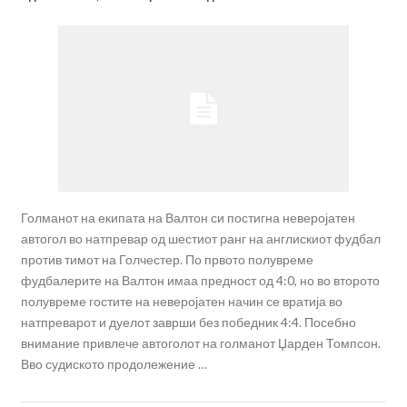
Голманот на екипата на Валтон си постигна неверојатен
автогол во натпревар од шестиот ранг на англискиот фудбал
против тимот на Голчестер. По првото полувреме
фудбалерите на Валтон имаа предност од 4:0, но во второто
полувреме гостите на неверојатен начин се вратија во
натпреварот и дуелот заврши без победник 4:4. Посебно
внимание привлече автоголот на голманот Џарден Томпсон.
Вво судиското продолежение …