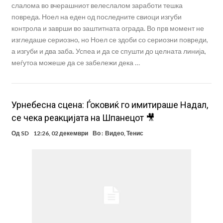
слалома во вчерашниот велеслалом заработи тешка
повреда. Ноел на еден од последните свиоци изгуби
контрола и заврши во заштитната ограда. Во прв момент не
изгледаше сериозно, но Ноел се здоби со сериозни повреди,
а изгуби и два заба. Успеа и да се спушти до целната линија,
меѓутоа можеше да се забележи дека …
Урнебесна сцена: Ѓоковиќ го имитираше Надал,
се чека реакцијата на Шпанецот 🎥
Од
SD
12:26, 02 декември
Во :
Видео
,
Тенис