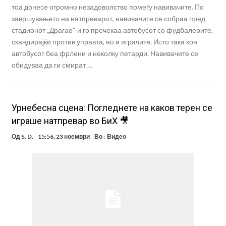
тоа донесе огромно незадоволство помеѓу навивачите. По
завршувањето на натпреварот, навивачите се собраа пред
стадионот „Драгао“ и го пречекаа автобусот со фудбалерите,
скандирајќи против управта, но и играчите. Исто така кон
автобусот беа фрлени и неколку петарди. Навивачите се
обидуваа да ги смират …
Урнебесна сцена: Погледнете на каков терен се
играше натпревар во БиХ 🎥
Од
S. D.
15:56, 23 ноември
Во :
Видео