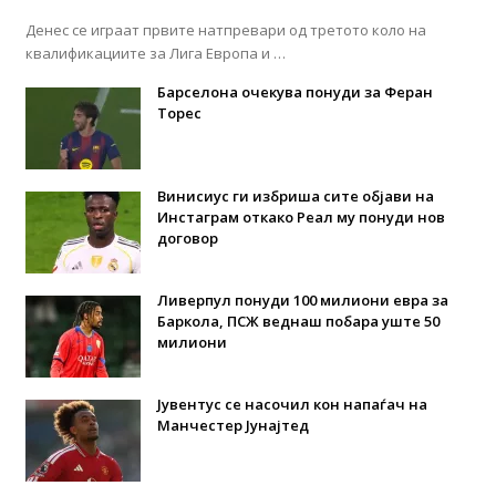
Денес се играат првите натпревари од третото коло на
квалификациите за Лига Европа и …
Барселона очекува понуди за Феран
Торес
Винисиус ги избриша сите објави на
Инстаграм откако Реал му понуди нов
договор
Ливерпул понуди 100 милиони евра за
Баркола, ПСЖ веднаш побара уште 50
милиони
Јувентус се насочил кон напаѓач на
Манчестер Јунајтед