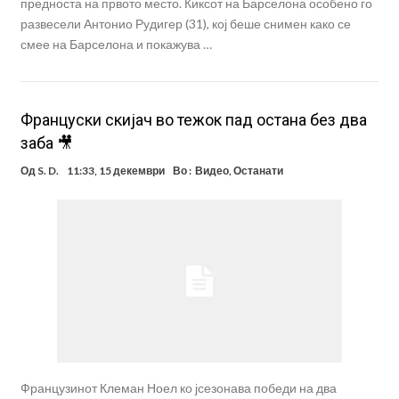
предноста на првото место. Киксот на Барселона особено го
развесели Антонио Рудигер (31), кој беше снимен како се
смее на Барселона и покажува …
Француски скијач во тежок пад остана без два
заба 🎥
Од
S. D.
11:33, 15 декември
Во :
Видео
,
Останати
Французинот Клеман Ноел ко јсезонава победи на два