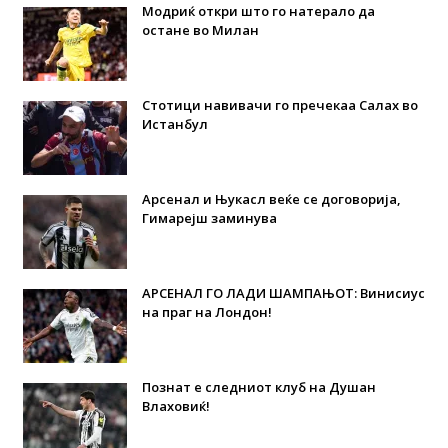
Модриќ откри што го натерало да
остане во Милан
Стотици навивачи го пречекаа Салах во
Истанбул
Арсенал и Њукасл веќе се договорија,
Гимарејш заминува
АРСЕНАЛ ГО ЛАДИ ШАМПАЊОТ: Винисиус
на праг на Лондон!
Познат е следниот клуб на Душан
Влаховиќ!