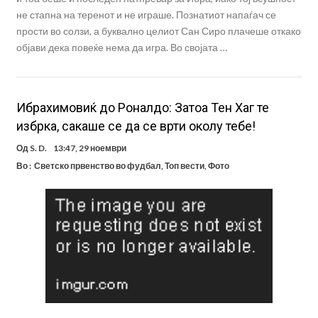
не стапна на теренот и не играше. Познатиот напаѓач се
прости во солзи, а буквално целиот Сан Сиро плачеше откако
објави дека повеќе нема да игра. Во својата …
Ибрахимовиќ до Роналдо: Затоа Тен Хаг те
избрка, сакаше се да се врти околу тебе!
Од
S. D.
13:47, 29 ноември
Во :
Светско првенство во фудбал
,
Топ вести
,
Фото