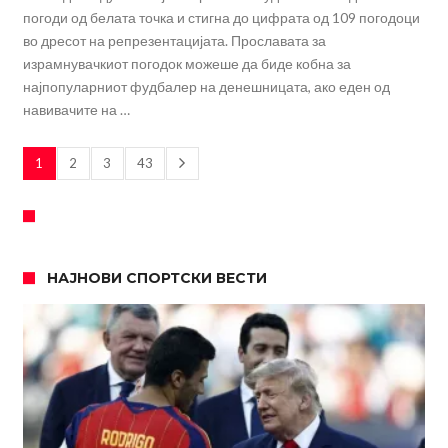
погоди од белата точка и стигна до цифрата од 109 погодоци
во дресот на репрезентацијата. Прославата за
израмнувачкиот погодок можеше да биде кобна за
најпопуларниот фудбалер на денешницата, ако еден од
навивачите на …
1
2
3
43
НАЈНОВИ СПОРТСКИ ВЕСТИ