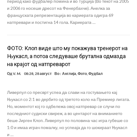
период како фудбалер помина и во Турција (Во текот на 2005
и 2006 го носеше дресот на Фенербахче). Анелка за
француската репрезентација во кариерата одигра 69
натпревари и постигна 14 гола. Кариерата …
ФОТО: Клоп виде што му покажува тренерот на
Њукасл, а потоа следуваше брутална одмазда
на крајот од натпреварот
Од
V. M.
08:28, 28 август
Во :
Англија
,
Фото
,
Фудбал
Ливерпул со пресврт успеа да слави на гостувањето кај
Њукасл со 2:1 во дербито од третото коло на Премиер лигата.
Но, моментот кој го одбележа овој натпревар се случи по
последниот судиски свиреж, а во центарот на вниманието
беше Јирген Клоп. Ливерпул по половина час игра губеше со
1:0 и имаа играч помалку, но успеаја да го шокираат Њукасл
и …