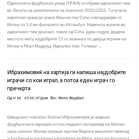
Европската фудбалска унија (УЕФА) го објави идеалниот тим
во Лигата на шампионите за сезоната 2022/2023. Tитулата
европски првак ја освои Манчестер Сити совладувајќи го
Интер со 1:0 во финалето во Истанбул. Најмногу играчи во
идеалниот тим доаѓаат, токму од Сити, дури седум, додека
местото меѓу најдобрите 11 го заземаа по двајца играчи на
Интер и Реал Мадрид. Идеален тим: Голман: …
Ибрахимовиќ на хартија ги напиша најдобрите
играчи со кои играл, а потоа еден играч го
пречкрта
Од
V. M.
07:59, 07 јуни
Во :
Фото
,
Фудбал
Шведскиот напаѓач Златан Ибрахимовиќ ја заврши
фудбалската кариера со последниот натпревар на Милан
оваа сезона. Милан играше против Верона минатиот викенд
и тоа беше и последен натпревар за Ибра, иако тој всушност