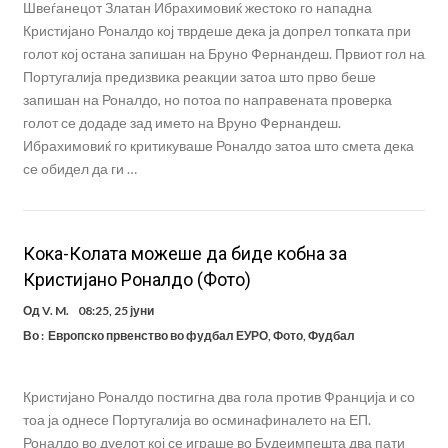
Швеѓанецот Златан Ибрахимовиќ жестоко го нападна
Кристијано Роналдо кој тврдеше дека ја допрел топката при
голот кој остана запишан на Бруно Фернандеш. Првиот гол на
Португалија предизвика реакции затоа што прво беше
запишан на Роналдо, но потоа по направената проверка
голот се додаде зад името на Вруно Фернандеш.
Ибрахимовиќ го критикуваше Роналдо затоа што смета дека
се обидел да ги …
Кока-Колата можеше да биде кобна за
Кристијано Роналдо (Фото)
Од
V. M.
08:25, 25 јуни
Во :
Европско првенство во фудбал ЕУРО
,
Фото
,
Фудбал
Кристијано Роналдо постигна два гола против Франција и со
тоа ја однесе Португалија во осминафиналето на ЕП.
Роналдо во дуелот кој се играше во Будеимпешта два пати