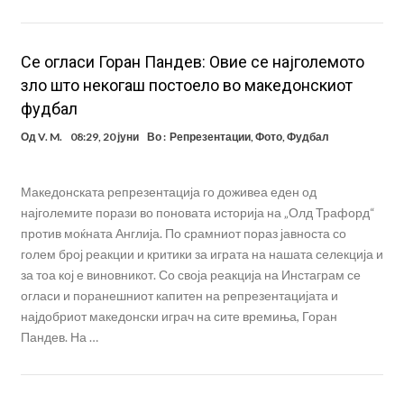
Се огласи Горан Пандев: Овие се најголемото
зло што некогаш постоело во македонскиот
фудбал
Од
V. M.
08:29, 20 јуни
Во :
Репрезентации
,
Фото
,
Фудбал
Македонската репрезентација го доживеа еден од
најголемите порази во поновата историја на „Олд Трафорд“
против моќната Англија. По срамниот пораз јавноста со
голем број реакции и критики за играта на нашата селекција и
за тоа кој е виновникот. Со своја реакција на Инстаграм се
огласи и поранешниот капитен на репрезентацијата и
најдобриот македонски играч на сите времиња, Горан
Пандев. На …