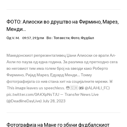
ФОТО: Алиоски во друштво на Фирмино, Марез,
Менди…
Од
V. M.
09:57, 29 јули
Во :
Топ вести
,
Фото
,
Фудбал
Македонскиот репрезентативец Џани Алиоски се врати Ал-
Ахли по пауза од една година. За разлика од претходно сега
во неговиот тим има голем број на ѕвезди како Роберто
Фирмино, Ријад Марез, Едуард Менди… Токму
фотографијата со нив стана хит на социјалните мрежи. 🚨
This image leaves us speechless. 😳🇸🇦 (📸 @ALAHLI_FC)
pic.twitter.com/0AKXpNsTJU — Transfer News Live
(@DeadlineDayLive) July 28, 2023
Фотографија на Мане го збуни фудбалскиот