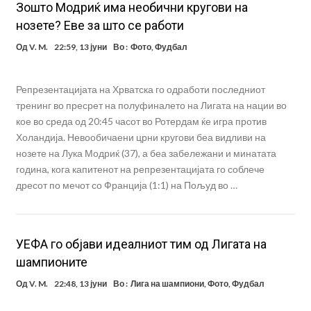
Зошто Модриќ има необични кругови на
нозете? Еве за што се работи
Од
V. M.
22:59, 13 јуни
Во :
Фото
,
Фудбал
Репрезентацијата на Хрватска го одработи последниот
тренинг во пресрет на полуфиналето на Лигата на нации во
кое во среда од 20:45 часот во Ротердам ќе игра против
Холандија. Невообичаени црни кругови беа видливи на
нозете на Лука Модриќ (37), а беа забележани и минатата
година, кога капитенот на репрезентацијата го соблече
дресот по мечот со Франција (1:1) на Пољуд во …
УЕФА го објави идеалниот тим од Лигата на
шампионите
Од
V. M.
22:48, 13 јуни
Во :
Лига на шампиони
,
Фото
,
Фудбал