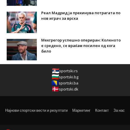
Реал Мадрид ја прекинува потрагата по
нов играч за врска
Мекгрегор успешно опериран: Коленото
е средено, се враќам посилен од кога
било
sportski.rs
sportski.bg
sportski.ba
sportski.dk
Најнови спортски вести и резултати
Маркетинг
Контакт
За нас