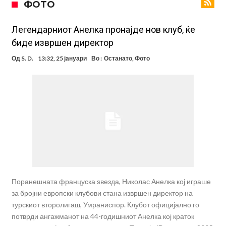
ФОТО
85 милиони евра
Манчестер Сити за 100 милиони евра ја носи сензацијата од СП
Се подготвува фудбалска предавство какво што не е видено од
Легендарниот Анелка пронајде нов клуб, ќе
биде извршен директор
2010 година?
Тикет на денот (недела, 09.08.2026)
Од
S. D.
13:32, 25 јануари
Во :
Останато
,
Фото
Само во Турција: Салах доби милиони, а потоа градоначалникот
го остави без зборови
Зборови кои сите ги чекаа, Симеоне го спореди Алварез со
Гризман
Реал Мадрид ја прекинува потрагата по нов играч за врска
Мекгрегор успешно опериран: Коленото е средено, се враќам
посилен од кога било
Поранешната француска ѕвезда, Николас Анелка кој играше
за бројни европски клубови стана извршен директор на
турскиот второлигаш, Умраниспор. Клубот официјално го
потврди ангажманот на 44-годишниот Анелка кој краток