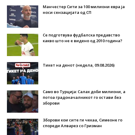
Манчестер Сити за 100 милиони евра ја
носи сензацијата од СП
Се подготвува фудбалска предавство
какво што не е видено од 2010 година?
Тикет на денот (недела, 09.08.2026)
Само во Турција: Салах доби милиони, а
потоа градоначалникот го остави без
зборови
Зборови кои сите ги чекаа, Симеоне го
спореди Алварез со Гризман