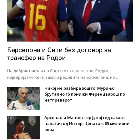
Барселона и Сити без договор за
трансфер на Родри
Најдобриот играч на Светското првенство, Родри,
најверојатно ќе ги засили редовите на Барселона, но …
Никој не разбира зошто: Мурињо
брутално го понижи Ференцварош по
натпреварот
Арсенал и Манчестер Јунајтед сакаат
напаѓач од Интер: Цената е 85 милиони
евра