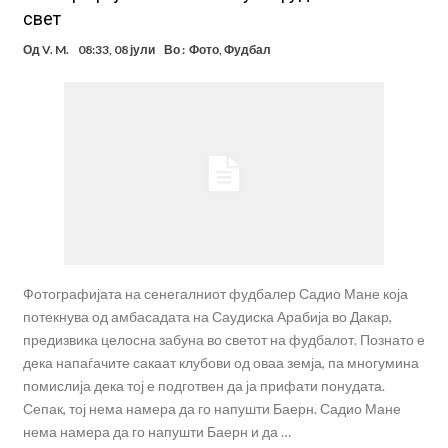
свет
Од
V. M.
08:33, 08 јули
Во :
Фото
,
Фудбал
Фотографијата на сенегалниот фудбалер Садио Мане која
потекнува од амбасадата на Саудиска Арабија во Дакар,
предизвика целосна забуна во светот на фудбалот. Познато е
дека напаѓачите сакаат клубови од оваа земја, па многумина
помислија дека тој е подготвен да ја прифати понудата.
Сепак, тој нема намера да го напушти Баерн. Садио Мане
нема намера да го напушти Баерн и да …