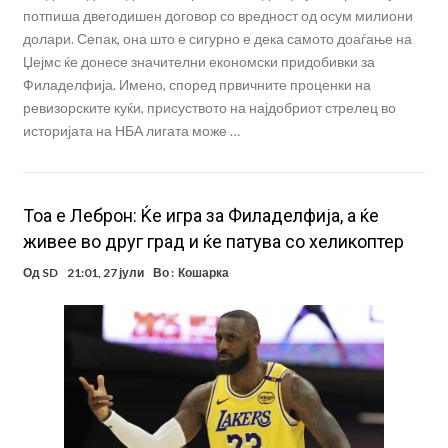
потпиша двегодишен договор со вредност од осум милиони
долари. Сепак, она што е сигурно е дека самото доаѓање на
Џејмс ќе донесе значителни економски придобивки за
Филаделфија. Имено, според првичните проценки на
ревизорските куќи, присуството на најдобриот стрелец во
историјата на НБА лигата може …
Тоа е Леброн: Ќе игра за Филаделфија, а ќе
живее во друг град и ќе патува со хеликоптер
Од
SD
21:01, 27 јули
Во :
Кошарка