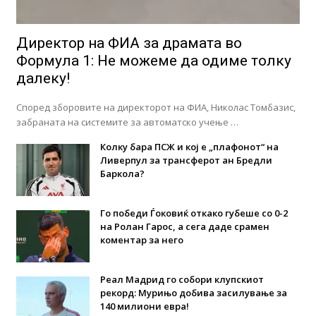
Директор на ФИА за драмата во
Формула 1: Не можеме да одиме толку
далеку!
Според зборовите на директорот на ФИА, Николас Томбазис,
забраната на системите за автоматско учење …
Колку бара ПСЖ и кој е „плафонот“ на
Ливерпул за трансферот ан Бредли
Баркола?
Го победи Ѓоковиќ откако губеше со 0-2
на Ролан Гарос, а сега даде срамен
коментар за него
Реал Мадрид го собори клупскиот
рекорд: Мурињо добива засилување за
140 милиони евра!