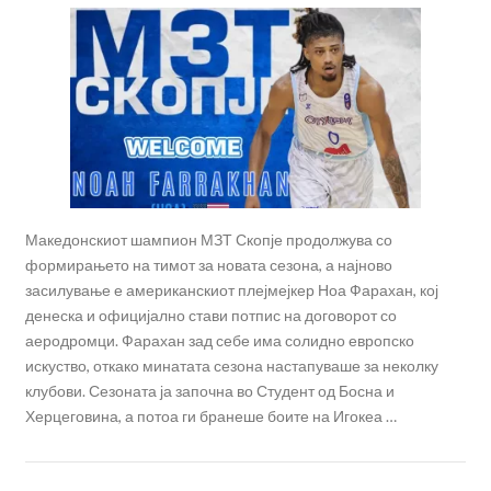
Македонскиот шампион МЗТ Скопје продолжува со
формирањето на тимот за новата сезона, а најново
засилување е американскиот плејмејкер Ноа Фарахан, кој
денеска и официјално стави потпис на договорот со
аеродромци. Фарахан зад себе има солидно европско
искуство, откако минатата сезона настапуваше за неколку
клубови. Сезоната ја започна во Студент од Босна и
Херцеговина, а потоа ги бранеше боите на Игокеа …