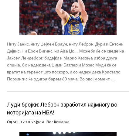
Ниту Јанис, ниту Џејлен Браун, ниту Леброн. Дури и Ентони
Дејвис. Ни Ерон Вигинс, ни Ајза Џо…. Можеби ќе се сведе на
Јаксел Лендеборг, бидејќи и Марио Хезоња избра друга
опција. Со надеж дека Џими Батлер и Мозес Муди ќе се
вратат на теренот што поскоро, и со надеж дека Кристапс
Порзингис ќе одигра барем 60 меча. Во овој момент, …
Луди бројки: Леброн заработил најмногу во
историјата на НБА!
Од
SD
17:10, 25 јули
Во :
Кошарка