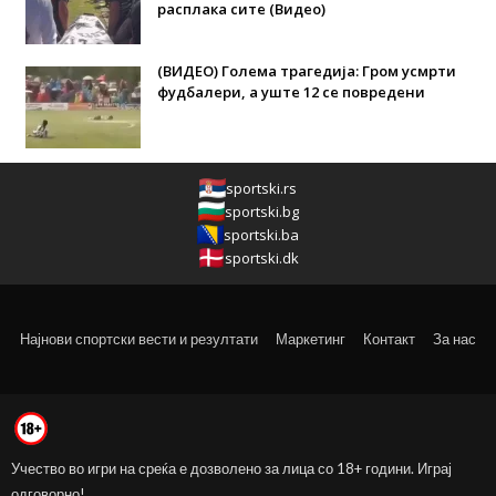
расплака сите (Видео)
(ВИДЕО) Голема трагедија: Гром усмрти
фудбалери, а уште 12 се повредени
sportski.rs
sportski.bg
sportski.ba
sportski.dk
Најнови спортски вести и резултати
Маркетинг
Контакт
За нас
Учество во игри на среќа е дозволено за лица со 18+ години. Играј
одговорно!