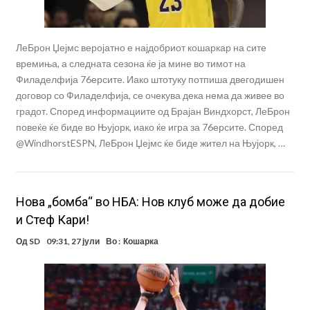
ЛеБрон Џејмс веројатно е најдобриот кошаркар на сите
времиња, а следната сезона ќе ја мине во тимот на
Филаделфија 76ерсите. Иако штотуку потпиша двегодишен
договор со Филаделфија, се очекува дека нема да живее во
градот. Според информациите од Брајан Виндхорст, ЛеБрон
повеќе ќе биде во Њујорк, иако ќе игра за 76ерсите. Според
@WindhorstESPN, ЛеБрон Џејмс ќе биде жител на Њујорк, …
Нова „бомба“ во НБА: Нов клуб може да добие
и Стеф Кари!
Од
SD
09:31, 27 јули
Во :
Кошарка