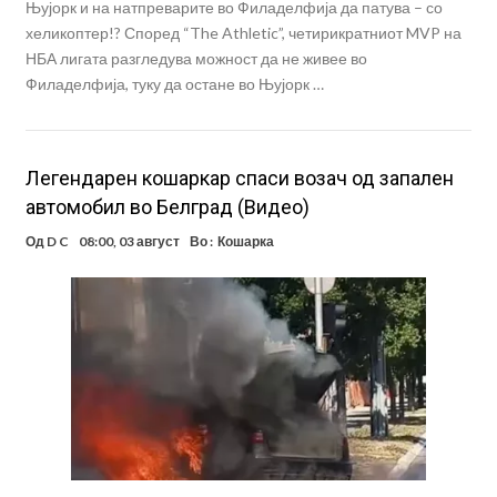
Њујорк и на натпреварите во Филаделфија да патува – со
хеликоптер!? Според “The Athletic”, четирикратниот MVP на
НБА лигата разгледува можност да не живее во
Филаделфија, туку да остане во Њујорк …
Легендарен кошаркар спаси возач од запален
автомобил во Белград (Видео)
Од
D C
08:00, 03 август
Во :
Кошарка