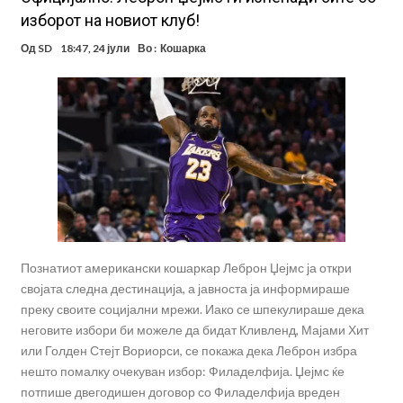
изборот на новиот клуб!
Од
SD
18:47, 24 јули
Во :
Кошарка
Познатиот американски кошаркар Леброн Џејмс ја откри
својата следна дестинација, а јавноста ја информираше
преку своите социјални мрежи. Иако се шпекулираше дека
неговите избори би можеле да бидат Кливленд, Мајами Хит
или Голден Стејт Вориорси, се покажа дека Леброн избра
нешто помалку очекуван избор: Филаделфија. Џејмс ќе
потпише двегодишен договор со Филаделфија вреден