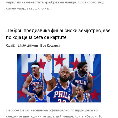
удрил во каменестата крајбрежна линија. Пловилото, под
силен удар, завршило на …
Леброн предизвика финансиски земјотрес, еве
по која цена сега се картите
Од
SD
17:59, 28 јули
Во :
Кошарка
Леброн Џејмс неодамна официјално потврди дека во
следните две години ќе игра за Филаделфија 76ерси. Тој