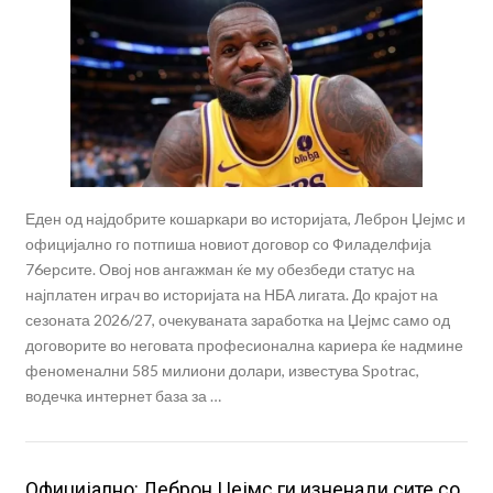
Еден од најдобрите кошаркари во историјата, Леброн Џејмс и
официјално го потпиша новиот договор со Филаделфија
76ерсите. Овој нов ангажман ќе му обезбеди статус на
најплатен играч во историјата на НБА лигата. До крајот на
сезоната 2026/27, очекуваната заработка на Џејмс само од
договорите во неговата професионална кариера ќе надмине
феноменални 585 милиони долари, известува Spotrac,
водечка интернет база за …
Oфицијално: Леброн Џејмс ги изненади сите со