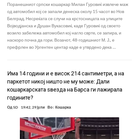
Поранешниот српски кошаркар Милан Гуровиќ извлече маж
од автомобил кој се запали денеска околу 15 часот во Нов
Белград. Несреќата се случи на крстосницата на улиците
Војводјанска и Душан Вукасовиќ, каде Гуровиќ од своето
возило забележа автомобил кој нагло сврте, се запира, и
наскоро почна да гори. Возачот, 48-годишниот М. Ј., е
префрлен во Ургентен центар каде е утврдено дека …
Има 14 години и е висок 214 сантиметри, а на
паркетот никој ништо не му може: Дали
кошаркарската ѕвезда на Барса ги лажирала
годините?
Од
SD
19:42, 29 јули
Во :
Кошарка