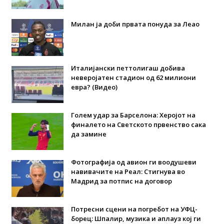
Милан ја доби првата понуда за Леао
Италијански петтолигаш добива
неверојатен стадион од 62 милиони
евра? (Видео)
Голем удар за Барселона: Херојот на
финалето на Светското првенство сака
да замине
Фотографија од авион ги воодушеви
навивачите на Реал: Стигнува во
Мадрид за потпис на договор
Потресни сцени на погребот на УФЦ-
борец: Шпалир, музика и аплауз кој ги