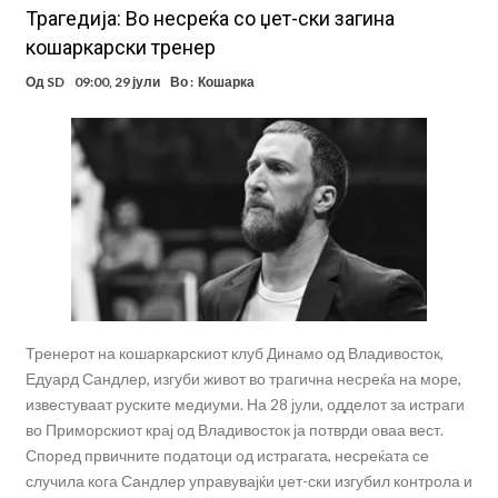
Трагедија: Во несреќа со џет-ски загина
кошаркарски тренер
Од
SD
09:00, 29 јули
Во :
Кошарка
Тренерот на кошаркарскиот клуб Динамо од Владивосток,
Едуард Сандлер, изгуби живот во трагична несреќа на море,
известуваат руските медиуми. На 28 јули, одделот за истраги
во Приморскиот крај од Владивосток ја потврди оваа вест.
Според првичните податоци од истрагата, несреќата се
случила кога Сандлер управувајќи џет-ски изгубил контрола и