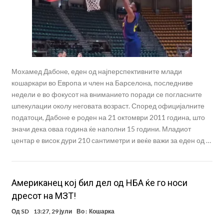
Мохамед Дабоне, еден од најперспективните млади
кошаркари во Европа и член на Барселона, последниве
недели е во фокусот на вниманието поради се погласните
шпекулации околу неговата возраст. Според официјалните
податоци, Дабоне е роден на 21 октомври 2011 година, што
значи дека оваа година ќе наполни 15 години. Младиот
центар е висок дури 210 сантиметри и веќе важи за еден од …
Aмериканец кој бил дел од НБА ќе го носи
дресот на МЗТ!
Од
SD
13:27, 29 јули
Во :
Кошарка