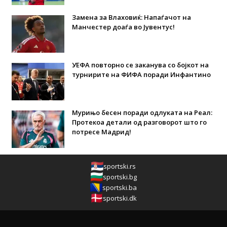
Замена за Влаховиќ: Напаѓачот на
Манчестер доаѓа во Јувентус!
УЕФА повторно се заканува со бојкот на
турнирите на ФИФА поради Инфантино
Мурињо бесен поради одлуката на Реал:
Протекоа детали од разговорот што го
потресе Мадрид!
sportski.rs
sportski.bg
sportski.ba
sportski.dk