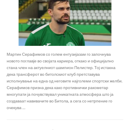
Мартин Серафимов со голем ентузијазам го започнува
новото поглавје во својата кариера, откако и официјално
стана член на актуелниот шампион Пелистер. Тој истакна
дека трансферот во битолскиот клуб претставува
исполнување на една од неговите најголеми спортски желби.
Серафимов призна дека како противнички ракометар
многупати ја почувствувал уникатната атмосфера што ја
создаваат навивачите во Битола, а сега со нетрпение го
очекува …