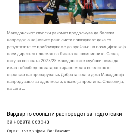
Македонскиот клупски ракомет продолжува да бележи
напредок, а најновите ранг-листи покажуваат дека со
резултатите се приближуваме до враќање на позицијата која
носи директен пласман во Лигата на шампионите. Сепак,
ниту во сезоната 2027/28 македонските клубови нема да
имаат обезбедено загарантирано место во елитното
европско натпреварување. Добрата вест е дека Македонија
напредуваше за едно место, откако ја престигна Словенија,
па сега …
Вардар го соопшти распоредот за подготовки
за новата сезона!
Од
D C
15:19, 20 јули
Во :
Ракомет