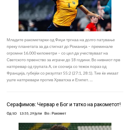
Младите ракометарки од Фиџи тргнаа на долго патување
преку планетата за да стигнат до Романија – преминале
огромни 16.000 километри – со цел да учествуваат на
Светското првенство за играчи до 18 години. Во нивниот прв
натпревар од групата А, се соочија со тежок пораз од
Франција, губејќи со резултат 55:2 (27:1, 28:1). Тие ќе имаат
уште натпревари против Хрватска и Египет. …
Серафимов: Червар е Бог и татко на ракометот!
Од
SD
13:55, 29 јули
Во :
Ракомет