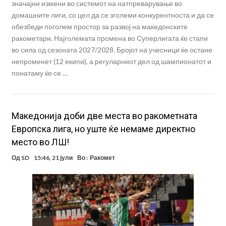
значајни измени во системот на натпреварување во
домашните лиги, со цел да се зголеми конкурентноста и да се
обезбеди поголем простор за развој на македонските
ракометари. Најголемата промена во Суперлигата ќе стапи
во сила од сезоната 2027/2028. Бројот на учесници ќе остане
непроменет (12 екипи), а регуларниот дел од шампионатот и
понатаму ќе се …
Македонија доби две места во ракометната
Европска лига, но уште ќе немаме директно
место во ЛШ!
Од
SD
15:46, 21 јули
Во :
Ракомет