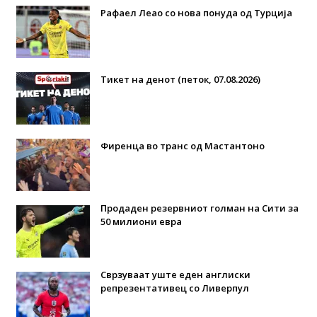
Рафаел Леао со нова понуда од Турција
Тикет на денот (петок, 07.08.2026)
Фиренца во транс од Мастантоно
Продаден резервниот голман на Сити за
50 милиони евра
Сврзуваат уште еден англиски
репрезентативец со Ливерпул