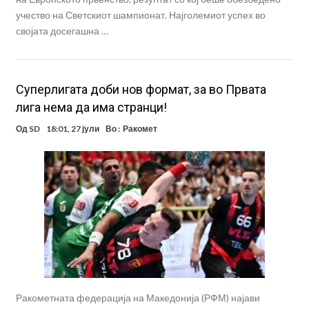
учество на Светскиот шампионат. Најголемиот успех во
својата досегашна …
Суперлигата доби нов формат, за во Првата
лига нема да има странци!
Од
SD
18:01, 27 јули
Во :
Ракомет
Ракометната федерација на Македонија (РФМ) најави