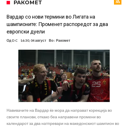
РАКОМЕТ
Тикет на денот (петок, 07.08.2026)
Фиренца во транс од Мастантоно
Вардар со нови термини во Лигата на
шампионите: Променет распоредот за два
Продаден резервниот голман на Сити за 50 милиони евра
европски дуели
Сврзуваат уште еден англиски репрезентативец со Ливерпул
Од
D C
16:30, 04 август
Во :
Ракомет
Замена за Влаховиќ: Напаѓачот на Манчестер доаѓа во Јувентус!
УЕФА повторно се заканува со бојкот на турнирите на ФИФА
поради Инфантино
Мурињо бесен поради одлуката на Реал: Протекоа детали од
разговорот што го потресе Мадрид!
Навивачите на Вардар ќе мора да направат корекција во
своите планови, откако беа направени промени во
календарот за два натпревари на македонскиот шампион во