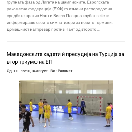
групната фаза од Лигата на шампионите. Европската
ракометна федерација (ЕХФ) го измени распоредот на
средбите против Нант и Висла Плоцк, а клубот веќе ги
информираше своите симпатизери за новите термини.
Домашниот натпревар против Нант од второто …
Македонските кадети ѝ пресудија на Турција за
втор триумф на ЕП
Од
D C
15:10, 04 август
Во :
Ракомет