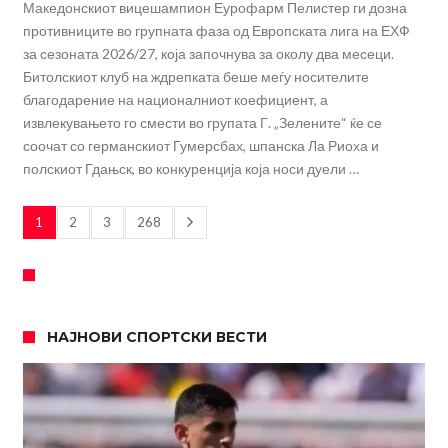
Македонскиот вицешампион Еурофарм Пелистер ги дозна
противниците во групната фаза од Европската лига на ЕХФ
за сезоната 2026/27, која започнува за околу два месеци.
Битолскиот клуб на ждрепката беше меѓу носителите
благодарение на националниот коефициент, а
извлекувањето го смести во групата Г. „Зелените“ ќе се
соочат со германскиот Гумерсбах, шпанска Ла Риоха и
полскиот Гдањск, во конкуренција која носи дуели …
1
2
3
268
НАЈНОВИ СПОРТСКИ ВЕСТИ