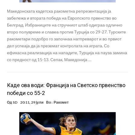
Македонската кадетска ракометна репрезентација ја
забележа и втората победа на Европското првенство во
Белград. Избраниците на стручниот штаб одиграа одлично
второ полувреме и славеа против Турција со 29-27. Турските
ракометари подобро го започнаа натпреварот и во првиот
дел успеаја да ја преземат контролата на играта. Со
ефикасна реализација на нападите, Турција на пауза замина
со предност од 15-13. Сепак, Македонија …
Каде ова води: Франција на Светско првенство
победи со 55-2
Од
SD
20:11, 29 јули
Во :
Ракомет