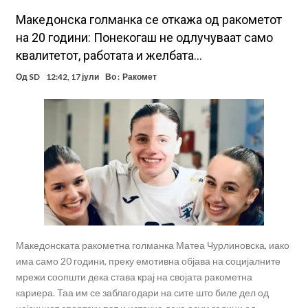
Македонска голманка се откажа од ракометот
на 20 години: Понекогаш не одлучуваат само
квалитетот, работата и желбата…
Од
SD
12:42, 17 јули
Во :
Ракомет
Македонската ракометна голманка Матеа Чурлиновска, иако
има само 20 години, преку емотивна објава на социјалните
мрежи соопшти дека става крај на својата ракометна
кариера. Таа им се заблагодари на сите што биле дел од