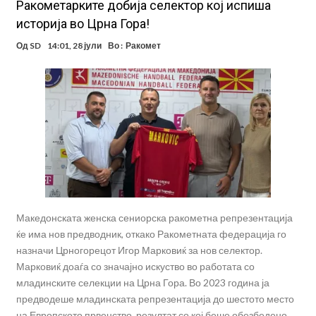
Ракометарките добија селектор кој испиша
историја во Црна Гора!
Од
SD
14:01, 28 јули
Во :
Ракомет
Македонската женска сениорска ракометна репрезентација
ќе има нов предводник, откако Ракометната федерација го
назначи Црногорецот Игор Марковиќ за нов селектор.
Марковиќ доаѓа со значајно искуство во работата со
младинските селекции на Црна Гора. Во 2023 година ја
предводеше младинската репрезентација до шестото место
на Европското првенство, резултат со кој беше обезбедено