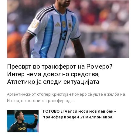
Пресврт во трансферот на Ромеро?
Интер нема доволно средства,
Атлетико ја следи ситуацијата
Аргентинскиот стопер Кристијан Ромеро сè уште е желба на
Интер, но неговиот трансфер од …
ГОТОВО Е! Челси носи нов лев бек –
трансфер вреден 21 милион евра