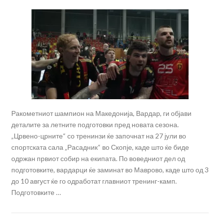
Ракометниот шампион на Македонија, Вардар, ги објави
деталите за летните подготовки пред новата сезона.
„Црвено-црните“ со тренинзи ќе започнат на 27 јули во
спортската сала „Расадник“ во Скопје, каде што ќе биде
одржан првиот собир на екипата. По воведниот дел од
подготовките, вардарци ќе заминат во Маврово, каде што од 3
до 10 август ќе го одработат главниот тренинг-камп.
Подготовките …