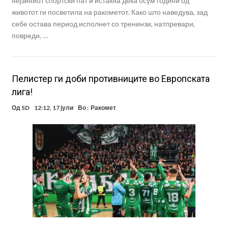
нејзиниот спортски пат и истакна дека осум години од
животот ги посветила на ракометот. Како што наведува, зад
себе остава период исполнет со тренинзи, натпревари,
повреди, …
Пелистер ги доби противниците во Европската
лига!
Од
SD
12:12, 17 јули
Во :
Ракомет