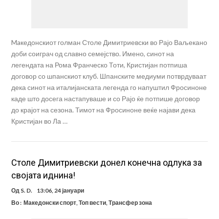
Maкедонскиот голман Столе Димитриевски во Рајо Ваљекано
доби соиграч од славно семејство. Имено, синот на
легендата на Рома Франческо Тоти, Кристијан потпиша
договор со шпанскиот клуб. Шпанските медиуми потврдуваат
дека синот на италијанската легенда го напуштил Фросиноне
каде што досега настапуваше и со Рајо ќе потпише договор
до крајот на сезона. Тимот на Фросиноне веќе најави дека
Кристијан во Ла …
Столе Димитриевски донел конечна одлука за
својата иднина!
Од
S. D.
13:06, 24 јануари
Во :
Македонски спорт
,
Топ вести
,
Трансфер зона