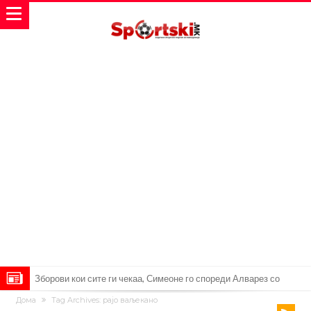
Реал Мадрид ја прекинува потрагата по нов играч за врска
Дома
Tag Archives: рајо ваљекано
Мекгрегор успешно опериран: Коленото е средено, се враќам