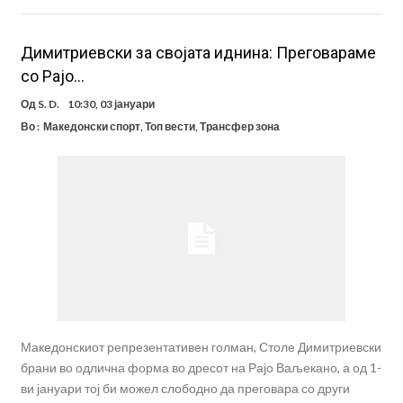
Димитриевски за својата иднина: Преговараме
со Рајо…
Од
S. D.
10:30, 03 јануари
Во :
Македонски спорт
,
Топ вести
,
Трансфер зона
Македонскиот репрезентативен голман, Столе Димитриевски
брани во одлична форма во дресот на Рајо Ваљекано, а од 1-
ви јануари тој би можел слободно да преговара со други