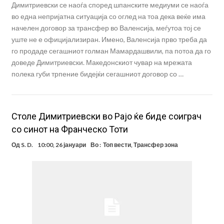
Димитриевски се наоѓа според шпанските медиуми се наоѓа
во една непријатна ситуација со оглед на тоа дека веќе има
начелен договор за трансфер во Валенсија, меѓутоа тој се
уште не е официјализиран. Имено, Валенсија прво треба да
го продаде сегашниот голман Мамардашвили, па потоа да го
доведе Димитриевски. Македонскиот чувар на мрежата
полека губи трпение бидејќи сегашниот договор со …
Столе Димитриевски во Рајо ќе биде соиграч
со синот на Франческо Тоти
Од
S. D.
10:00, 26 јануари
Во :
Топ вести
,
Трансфер зона