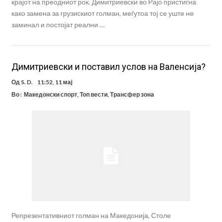
крајот на преодниот рок. Димитриевски во Рајо пристигна
како замена за грузискиот голман, меѓутоа тој се уште не
заминал и постојат реални …
Димитриевски и поставил услов на Валенсија?
Од
S. D.
11:52, 11 мај
Во :
Македонски спорт
,
Топ вести
,
Трансфер зона
Репрезентативниот голман на Македонија, Столе