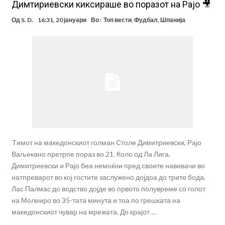
Димтириевски киксираше во поразот на Рајо 🎥
Од
S. D.
16:31, 20 јануари
Во :
Топ вести
,
Фудбал
,
Шпанија
Tимот на македонскиот голман Столе Димитриевски, Рајо
Ваљекано претрпе пораз во 21. Коло од Ла Лига.
Димитриевски и Рајо беа немоќни пред своите навивачи во
натпреварот во кој гостите заслужено дојдоа до трите бода.
Лас Палмас до водство дојде во првото полувреме со голот
на Молеиро во 35-тата минута и тоа по грешката на
македонскиот чувар на мрежата. До крајот …