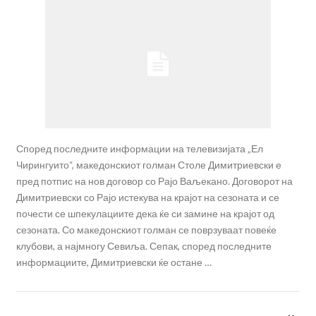
Според последните информации на телевизијата „Ел
Чирингуито“, македонскиот голман Столе Димитриевски е
пред потпис на нов договор со Рајо Ваљекано. Договорот на
Димитриевски со Рајо истекува на крајот на сезоната и се
почести се шпекулациите дека ќе си замине на крајот од
сезоната. Со македонскиот голман се поврзуваат повеќе
клубови, а најмногу Севиља. Сепак, според последните
информациите, Димитриевски ќе остане …