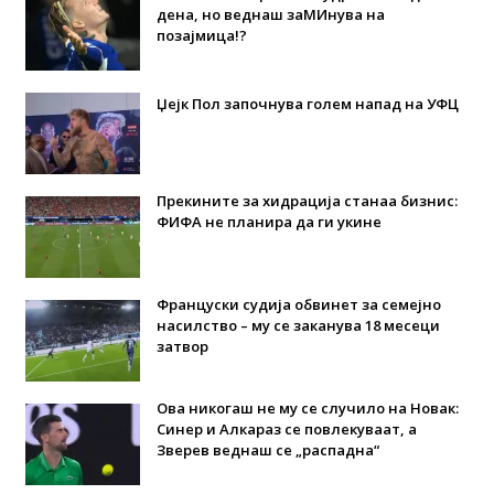
дена, но веднаш заМИнува на
позајмица!?
Џејк Пол започнува голем напад на УФЦ
Прекините за хидрација станаа бизнис:
ФИФА не планира да ги укине
Француски судија обвинет за семејно
насилство – му се заканува 18 месеци
затвор
Ова никогаш не му се случило на Новак:
Синер и Алкараз се повлекуваат, а
Зверев веднаш се „распадна“