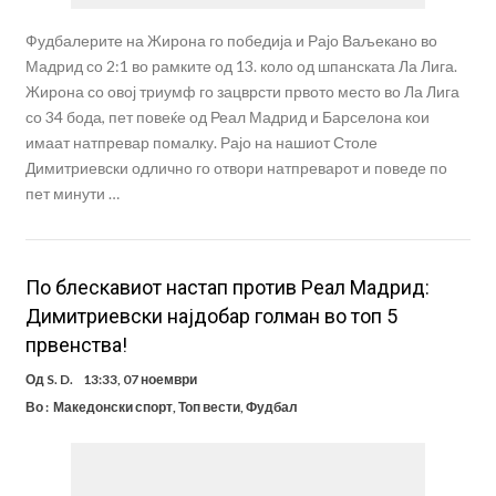
Фудбалерите на Жирона го победија и Рајо Ваљекано во
Мадрид со 2:1 во рамките од 13. коло од шпанската Ла Лига.
Жирона со овој триумф го зацврсти првото место во Ла Лига
со 34 бода, пет повеќе од Реал Мадрид и Барселона кои
имаат натпревар помалку. Рајо на нашиот Столе
Димитриевски одлично го отвори натпреварот и поведе по
пет минути …
По блескавиот настап против Реал Мадрид:
Димитриевски најдобар голман во топ 5
првенства!
Од
S. D.
13:33, 07 ноември
Во :
Македонски спорт
,
Топ вести
,
Фудбал