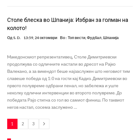
Столе блеска во Шпанија: Избран за голман на
колото!
Од
S. D.
13:59, 24 октомври
Во :
Топ вести
,
Фудбал
,
Шпанија
Maкедонскиот репрезентативец, Столе Димитриевски
продолжува со одличните настапи во дресот на Рајко
Валекано, а за викендот беше најзаслужен што неговиот тим
славеше победа од 1:0 на гости кај Кадиз. Димитриевски во
првото полувреме одбрани пенал, но забележа и уште
неколку одлични интервенции во второто полувреме. До
победата Рајо стигна со гол во самиот финиш. По таквиот
негов настап, сосема заслужено …
1
2
3