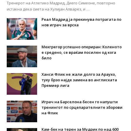
Тренерот на Атлетико Мадрид, Диего Симеоне, повторно
истакна дека смета на Хулијан Алварез, и …
Реал Мадрид ја прекинува потрагата по
нов играч за врска
Мекгрегор успешно опериран: Коленото
е средено, се враќам посилен од кога
било
Ханси Флик не жали долго за Араухо,
туку брзо најде замена во англиската
Премиер лига
Играч на Барселона бесен го напушти
тренингот по срцепарателните зборови
на Флик
Кам-бек на терен за Мудрик по над 600