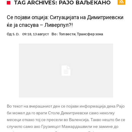
TAG ARCHIVES: РАЈО ВАЉЕКАНО
посилен од кога било
Ханси Флик не жали долго за Араухо, туку брзо најде замена во
англиската Премиер лига
Играч на Барселона бесен го напушти тренингот по
Се појави опција: Ситуацијата на Димитриевски
ќе ја спасува – Ливерпул?!
срцепарателните зборови на Флик
Кам-бек на терен за Мудрик по над 600 дена, но веднаш
Од
S. D.
09:18, 13 август
Во :
Топ вести
,
Трансфер зона
заМИнува на позајмица!?
Џејк Пол започнува голем напад на УФЦ
Прекините за хидрација станаа бизнис: ФИФА не планира да ги
укине
Француски судија обвинет за семејно насилство – му се заканува
18 месеци затвор
Ова никогаш не му се случило на Новак: Синер и Алкараз се
повлекуваат, а Зверев веднаш се „распадна“
Во текот на вчерашниот ден се појави информација дека Рајо
би можел да го врати Столе Димитриевски само неколку
месеци откако тој се пресели во Валенсија. Такво нешто би се
случило само ако Грузиецот Мамардашвили не замине до