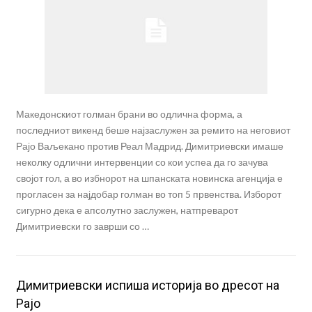
Македонскиот голман брани во одлична форма, а
последниот викенд беше најзаслужен за ремито на неговиот
Рајо Ваљекано против Реал Мадрид. Димитриевски имаше
неколку одлични интервенции со кои успеа да го зачува
својот гол, а во избнорот на шпанската новинска агенција е
прогласен за најдобар голман во топ 5 првенства. Изборот
сигурно дека е апсолутно заслужен, натпреварот
Димитриевски го заврши со …
Димитриевски испиша историја во дресот на
Рајо