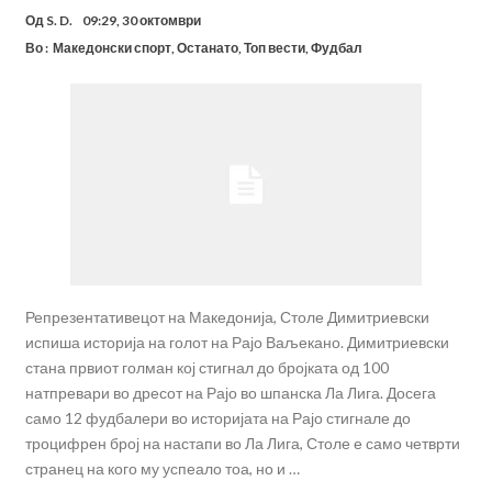
Од
S. D.
09:29, 30 октомври
Во :
Македонски спорт
,
Останато
,
Топ вести
,
Фудбал
Репрезентативецот на Македонија, Столе Димитриевски
испиша историја на голот на Рајо Ваљекано. Димитриевски
стана првиот голман кој стигнал до бројката од 100
натпревари во дресот на Рајо во шпанска Ла Лига. Досега
само 12 фудбалери во историјата на Рајо стигнале до
троцифрен број на настапи во Ла Лига, Столе е само четврти
странец на кого му успеало тоа, но и …