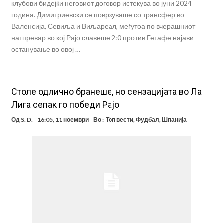
клубови бидејќи неговиот договор истекува во јуни 2024
година. Димитриевски се поврзуваше со трансфер во
Валенсија, Севиља и Виљареал, меѓутоа по вчерашниот
натпревар во кој Рајо славеше 2:0 против Гетафе најави
останување во овој …
Столе одлично бранеше, но сензацијата во Ла
Лига сепак го победи Рајо
Од
S. D.
16:05, 11 ноември
Во :
Топ вести
,
Фудбал
,
Шпанија