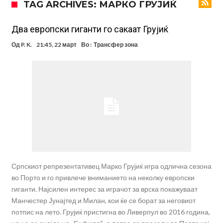
TAG ARCHIVES: МАРКО ГРУЈИЌ
18 месеци затвор
Ова никогаш не му се случило на Новак: Синер и Алкараз се
повлекуваат, а Зверев веднаш се „распадна“
Реал Мадрид донесе одлука: Eндрик заминува во Премиер
Два европски гиганти го сакаат Грујиќ
лигата!
(ФОТО) Тажна вест од Аргентина: Голема загуба во семејството
Од
P. K.
21:45, 22 март
Во :
Трансфер зона
на Меси
Мурињо воведува строга дисциплина во Реал Мадрид: Ова се
трите нови правила за успех
Целосна војна: Барса го растура најважниот летен трансфер на
Атлетико?!
Инфантино имал љубовница: Испливаа скандалозни
информации, добивала пари од УЕФА
Ромеро се согласи на условите со Атлетико
Арсенал со 138 милиони евра тргнува по ѕвездата на Серија А?
Српскиот репрезентативец Марко Грујиќ игра одлична сезона
во Порто и го привлече вниманието на неколку европски
гиганти. Најсилен интерес за играчот за врска покажуваат
Манчестер Јунајтед и Милан, кои ќе се борат за неговиот
потпис на лето. Грујиќ пристигна во Ливерпул во 2016 година,