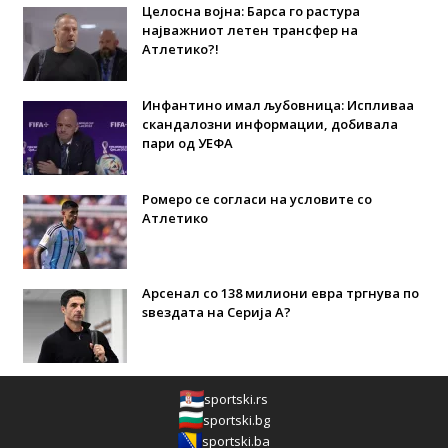
Целосна војна: Барса го растура
најважниот летен трансфер на
Атлетико?!
Инфантино имал љубовница: Испливаа
скандалозни информации, добивала
пари од УЕФА
Ромеро се согласи на условите со
Атлетико
Арсенал со 138 милиони евра тргнува по
ѕвездата на Серија А?
sportski.rs
sportski.bg
sportski.ba