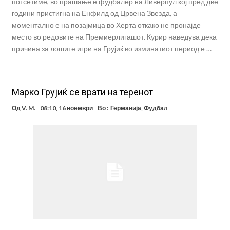
потсетиме, во прашање е фудбалер на Ливерпул кој пред две
години пристигна на Енфилд од Црвена Звезда, а
моментално е на позајмица во Херта откако не пронајде
место во редовите на Премиерлигашот. Курир наведува дека
причина за лошите игри на Грујиќ во изминатиот период е …
Марко Грујиќ се врати на теренот
Од
V. M.
08:10, 16 ноември
Во :
Германија
,
Фудбал