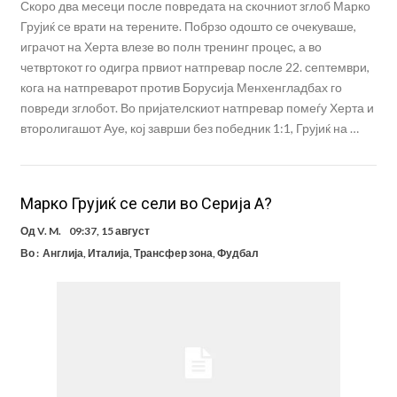
Скоро два месеци после повредата на скочниот зглоб Марко
Грујиќ се врати на терените. Побрзо одошто се очекуваше,
играчот на Херта влезе во полн тренинг процес, а во
четвртокот го одигра првиот натпревар после 22. септември,
кога на натпреварот против Борусија Менхенгладбах го
повреди зглобот. Во пријателскиот натпревар помеѓу Херта и
второлигашот Ауе, кој заврши без победник 1:1, Грујиќ на …
Марко Грујиќ се сели во Серија А?
Од
V. M.
09:37, 15 август
Во :
Англија
,
Италија
,
Трансфер зона
,
Фудбал