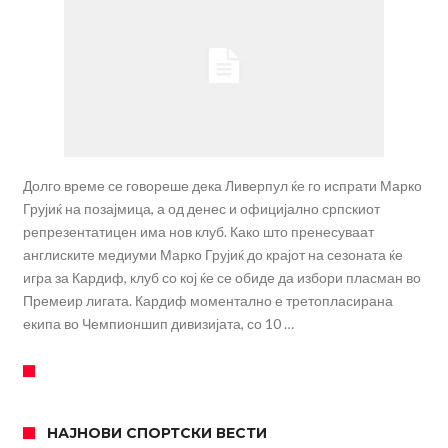
Долго време се говореше дека Ливерпул ќе го испрати Марко
Грујиќ на позајмица, а од денес и официјално српскиот
репрезентатицен има нов клуб. Како што пренесуваат
англиските медиуми Марко Грујиќ до крајот на сезоната ќе
игра за Кардиф, клуб со кој ќе се обиде да избори пласман во
Премеир лигата. Кардиф моментално е третопласирана
екипа во Чемпионшип дивизијата, со 10 …
НАЈНОВИ СПОРТСКИ ВЕСТИ