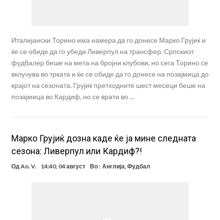
Италијански Торино има намера да го донесе Марко Грујиќ и
ќе се обиде да го убеди Ливерпул на трансфер. Српскиот
фудбалер беше на мета на бројни клубови, но сега Торино се
вклучува во трката и ќе се обиде да го донесе на позајмица до
крајот на сезоната. Грујиќ претходните шест месеци беше на
позајмица во Кардиф, но се врати во …
Марко Грујиќ дозна каде ќе ја мине следната
сезона: Ливерпул или Кардиф?!
Од
An. V.
14:40, 04 август
Во :
Англија
,
Фудбал