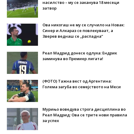
насилство – му се заканува 18 месеци
затвор
Ова никогаш не му се случило на Новак:
Синер и Алкараз се повлекуваат, а
Зверев веднаш се „распадна“
Реал Мадрид донесе одлука: Eндрик
заминува во Премиер лигата!
(ФОТО) Тажна вест од Аргентина:
Голема загуба во семејството на Меси
Мурињо воведува строга дисциплина во
Реал Мадрид: Ова се трите нови правила
за успех