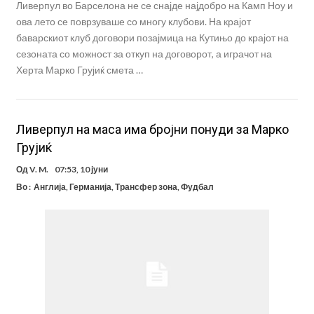
Ливерпул во Барселона не се снајде најдобро на Камп Ноу и
ова лето се поврзуваше со многу клубови. На крајот
баварскиот клуб договори позајмица на Кутињо до крајот на
сезоната со можност за откуп на договорот, а играчот на
Херта Марко Грујиќ смета …
Ливерпул на маса има бројни понуди за Марко
Грујиќ
Од
V. M.
07:53, 10 јуни
Во :
Англија
,
Германија
,
Трансфер зона
,
Фудбал