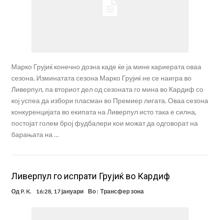
Марко Грујиќ конечно дозна каде ќе ја мине кариерата оваа
сезона. Изминатата сезона Марко Грујиќ не се наигра во
Ливерпул, па вториот дел од сезоната го мина во Кардиф со
кој успеа да избори пласман во Премиер лигата. Оваа сезона
конкуренцијата во екипата на Ливерпул исто така е силна,
постојат голем број фудбалери кои можат да одговорат на
барањата на …
Ливерпул го испрати Грујиќ во Кардиф
Од
P. K.
16:28, 17 јануари
Во :
Трансфер зона