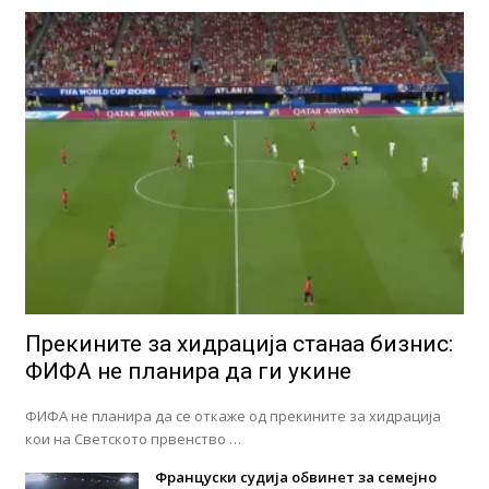
Прекините за хидрација станаа бизнис:
ФИФА не планира да ги укине
ФИФА не планира да се откаже од прекините за хидрација
кои на Светското првенство …
Француски судија обвинет за семејно