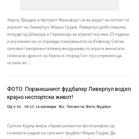
Херта, Вердер и Ајнтрахт Франфурт се во редот за потпис со
играчот на Ливерпул, Марко Грујиќ. Ливерпул доби неколку
понуди од Шпанија и Германија за играчот кој има 23 години
и кој никако не ги оправда очекувањата на Енфилд. Сепак,
српскиот репрезентативец воодушеви со играта минатата
сезона во дресот на Херта и според Гол тој е спремен да
остане во …
ФОТО: Поранешниот фудбалер Ливерпул водел
крајно неспортски живот!
Од
V. M.
09:15, 16 ноември
Во :
Топ вести
,
Фото
,
Фудбал
Српски Курир вчера објави шокантни фотографии од
големата надеж на српскиот фудбал Марко Грујиќ. Да