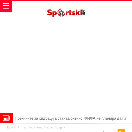
Прекините за хидрација станаа бизнис: ФИФА не планира да ги
Дома
Tag Archives: Марко Грујиќ
укине
Француски судија обвинет за семејно насилство – му се заканува