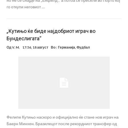
но не се снајде на „Енфилд“, а потоа се пресели во Порто кој
го откупи неговиот …
„Кутињо ќе биде најдобриот играч во
Бундеслигата“
Од
V. M.
17:56, 18 август
Во :
Германија
,
Фудбал
Фелипе Кутињо наскоро и официјално ќе стане нов играч на
Баерн Минхен. Бразилецот после рекордниот трансфер од