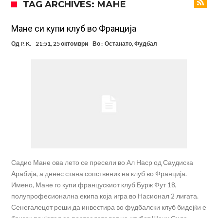
TAG ARCHIVES: МАНЕ
Прекините за хидрација станаа бизнис: ФИФА не планира да ги
укине
Француски судија обвинет за семејно насилство – му се заканува
Мане си купи клуб во Франција
18 месеци затвор
Ова никогаш не му се случило на Новак: Синер и Алкараз се
Од
P. K.
21:51, 25 октомври
Во :
Останато
,
Фудбал
повлекуваат, а Зверев веднаш се „распадна“
Реал Мадрид донесе одлука: Eндрик заминува во Премиер
лигата!
(ФОТО) Тажна вест од Аргентина: Голема загуба во семејството
на Меси
Мурињо воведува строга дисциплина во Реал Мадрид: Ова се
трите нови правила за успех
Целосна војна: Барса го растура најважниот летен трансфер на
Атлетико?!
Садио Мане ова лето се пресели во Ал Наср од Саудиска
Арабија, а денес стана сопственик на клуб во Франција.
Имено, Мане го купи францускиот клуб Бурж Фут 18,
полупрофесионална екипа која игра во Насионал 2 лигата.
Сенегалецот реши да инвестира во фудбалски клуб бидејќи е