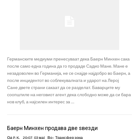
Германските медиуми пренесуваат дека Баерн Минхен сака
после само една година да го продаде Садио Мане. Мане е
незадоволен во Германија, не се снајде најдобро во Баерн, а
после инцидентот во соблекувалната и ударот на Лерој
Сане двете страни сакаат да се разделат. Баварците му
соопштиле на неговиот агент дека слободно може да си бара
нов клуб, а најсилен интерес за …
Баерн Минхен продава две ѕвезди
Од
P. K.
20:07, 03 мај
Во :
Трансфер зона