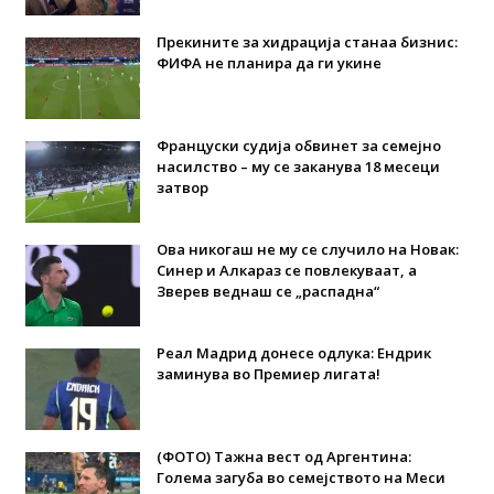
Прекините за хидрација станаа бизнис:
ФИФА не планира да ги укине
Француски судија обвинет за семејно
насилство – му се заканува 18 месеци
затвор
Ова никогаш не му се случило на Новак:
Синер и Алкараз се повлекуваат, а
Зверев веднаш се „распадна“
Реал Мадрид донесе одлука: Eндрик
заминува во Премиер лигата!
(ФОТО) Тажна вест од Аргентина:
Голема загуба во семејството на Меси