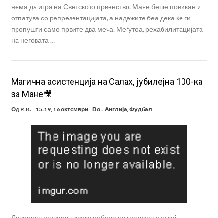
нема да игра на Светското првенство. Мане беше повикан и
отпатува со репрезентацијата, а надежите беа дека ќе ги
пропушти само првите два меча. Меѓутоа, рехабилитацијата
на неговата …
Магична асистенција на Салах, јубилејна 100-ка
за Мане🎥
Од
P. K.
15:19, 16 октомври
Во :
Англија
,
Фудбал
Ливерпул оствари висока победа на гостувањето кај