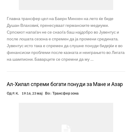
Главна трансфер цел на Баерн Минхен на лето ќе биде
Душан Влаховиќ, пренесуваат германските медиуми.
Српскиот напаѓач не се снаоѓа баш најдобро во Јувентус и
после лошата сезона е спремен да ја промени средината.
Јувентус исто така е спремен да слушне понуди бидејќи е во
финансиски проблеми после казната и неиграњето во Лигата
на шампиони. Баварците се спремни да му …
Ал-Хилал спреми богати понуди за Мане и Азар
Од
P. K.
19:16, 23 мај
Во :
Трансфер зона