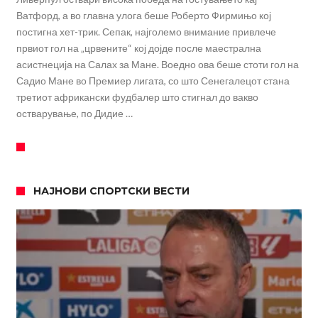
Ватфорд, а во главна улога беше Роберто Фирмињо кој
постигна хет-трик. Сепак, најголемо внимание привлече
првиот гол на „црвените“ кој дојде после маестрална
асистнеција на Салах за Мане. Воедно ова беше стоти гол на
Садио Мане во Премиер лигата, со што Сенегалецот стана
третиот африкански фудбалер што стигнал до вакво
остварување, по Дидие …
НАЈНОВИ СПОРТСКИ ВЕСТИ