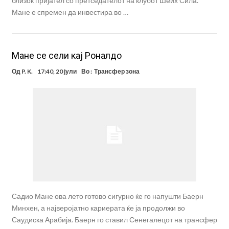
близок пријател со претседателот на клубот Шеих Сила.
Мане е спремен да инвестира во …
Мане се сели кај Роналдо
Од
P. K.
17:40, 20 јули
Во :
Трансфер зона
Садио Мане ова лето готово сигурно ќе го напушти Баерн
Минхен, а најверојатно кариерата ќе ја продолжи во
Саудиска Арабија. Баерн го ставил Сенегалецот на трансфер