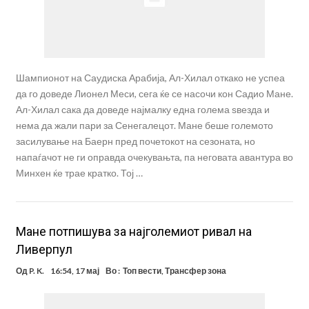
Шампионот на Саудиска Арабија, Ал-Хилал откако не успеа
да го доведе Лионел Меси, сега ќе се насочи кон Садио Мане.
Ал-Хилал сака да доведе најмалку една голема ѕвезда и
нема да жали пари за Сенегалецот. Мане беше големото
засилување на Баерн пред почетокот на сезоната, но
напаѓачот не ги оправда очекувањта, па неговата авантура во
Минхен ќе трае кратко. Тој …
Мане потпишува за најголемиот ривал на
Ливерпул
Од
P. K.
16:54, 17 мај
Во :
Топ вести
,
Трансфер зона