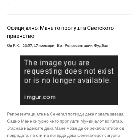
…
Официјално: Мане го пропушта Светското
првенство
Од
P. K.
20:57, 17 ноември
Во :
Репрезентации
,
Фудбал
Репрезентацијата на Сенегал потврди дека првата ѕвезда,
Садио Мане сигурно ќе го пропушти Мундијалот во Катар.
Згаснаа надежите дека Мане може да се рехабилитира од
повредата, па стигна потврда дека Сенегалецот сигурно