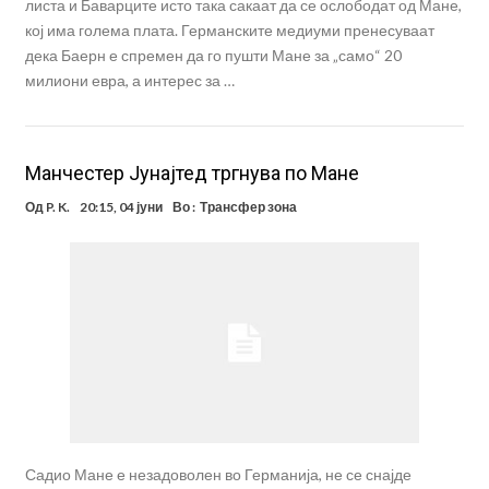
листа и Баварците исто така сакаат да се ослободат од Мане,
кој има голема плата. Германските медиуми пренесуваат
дека Баерн е спремен да го пушти Мане за „само“ 20
милиони евра, а интерес за …
Манчестер Јунајтед тргнува по Мане
Од
P. K.
20:15, 04 јуни
Во :
Трансфер зона
Садио Мане е незадоволен во Германија, не се снајде