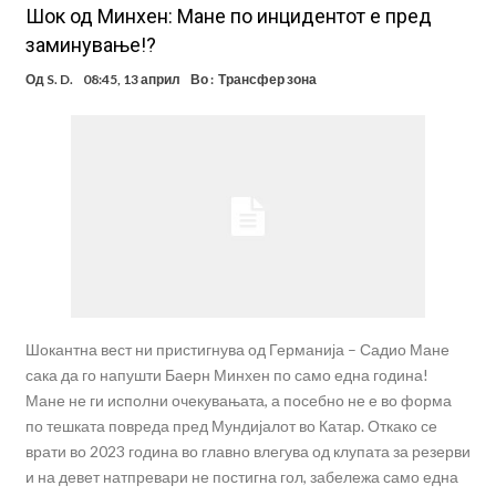
Шок од Минхен: Мане по инцидентот е пред
заминување!?
Од
S. D.
08:45, 13 април
Во :
Трансфер зона
Шокантна вест ни пристигнува од Германија – Садио Мане
сака да го напушти Баерн Минхен по само една година!
Мане не ги исполни очекувањата, а посебно не е во форма
по тешката повреда пред Мундијалот во Катар. Откако се
врати во 2023 година во главно влегува од клупата за резерви
и на девет натпревари не постигна гол, забележа само една