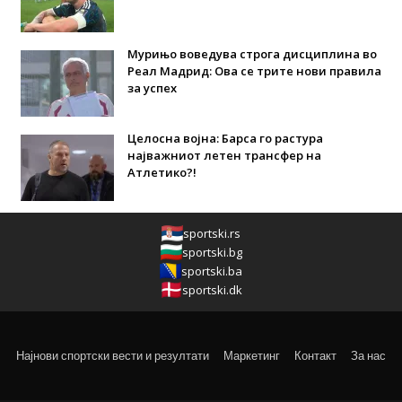
Мурињо воведува строга дисциплина во
Реал Мадрид: Ова се трите нови правила
за успех
Целосна војна: Барса го растура
најважниот летен трансфер на
Атлетико?!
sportski.rs
sportski.bg
sportski.ba
sportski.dk
Најнови спортски вести и резултати
Маркетинг
Контакт
За нас