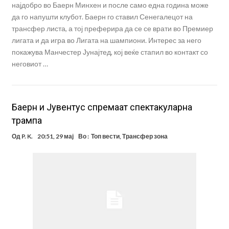
најдобро во Баерн Минхен и после само една година може
да го напушти клубот. Баерн го ставил Сенегалецот на
трансфер листа, а тој преферира да се се врати во Премиер
лигата и да игра во Лигата на шампиони. Интерес за него
покажува Манчестер Јунајтед, кој веќе стапил во контакт со
неговиот …
Баерн и Јувентус спремаат спектакуларна
трампа
Од
P. K.
20:51, 29 мај
Во :
Топ вести
,
Трансфер зона