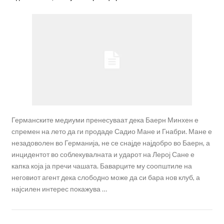
Германските медиуми пренесуваат дека Баерн Минхен е
спремен на лето да ги продаде Садио Мане и Гнабри. Мане е
незадоволен во Германија, не се снајде најдобро во Баерн, а
инцидентот во соблекувалната и ударот на Лерој Сане е
капка која ја пречи чашата. Баварците му соопштиле на
неговиот агент дека слободно може да си бара нов клуб, а
најсилен интерес покажува …