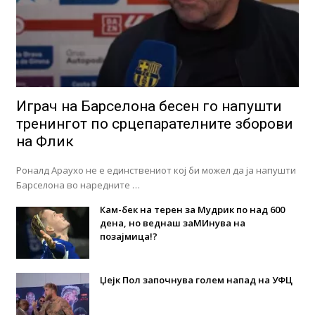
Играч на Барселона бесен го напушти
тренингот по срцепарателните зборови
на Флик
Роналд Араухо не е единствениот кој би можел да ја напушти
Барселона во наредните …
Кам-бек на терен за Мудрик по над 600
дена, но веднаш заМИнува на
позајмица!?
Џејк Пол започнува голем напад на УФЦ