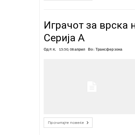
Играчот за врска 
Серија А
Од
P. K.
15:50, 08 април
Во :
Трансфер зона
Прочитајте повеќе