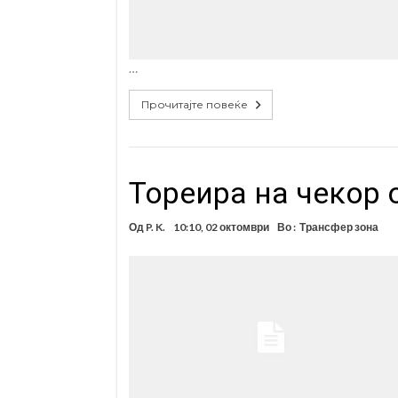
…
Прочитајте повеќе
Тореира на чекор
Од
P. K.
10:10, 02 октомври
Во :
Трансфер зона