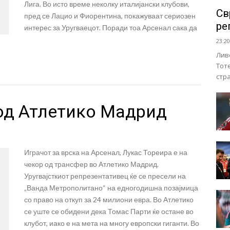
Лига. Во исто време неколку италијански клубови,
Св
пред се Лацио и Фиорентина, покажуваат сериозен
ре
интерес за Уругваецот. Поради тоа Арсенал сака да
23:20
Лив
Тот
стр
 од Атлетико Мадрид
Играчот за врска на Арсенал, Лукас Тореира е на
чекор од трансфер во Атлетико Мадрид.
Уругвајсткиот репрезентативец ќе се пресели на
„Ванда Метрополитано“ на едногодишна позајмица
со право на откуп за 24 милиони евра. Во Атлетико
се уште се обидени дека Томас Парти ќе остане во
клубот, иако е на мета на многу европски гиганти. Во