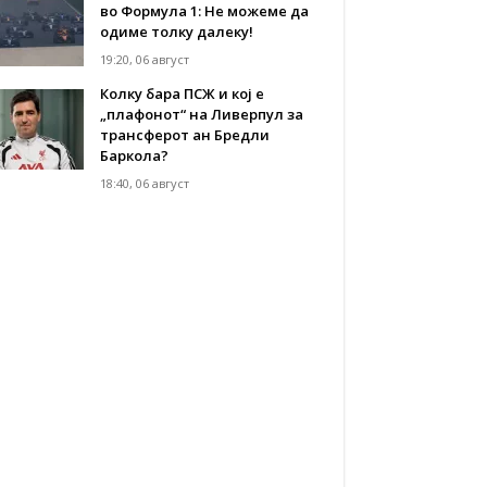
во Формула 1: Не можеме да
одиме толку далеку!
19:20, 06 август
Колку бара ПСЖ и кој е
„плафонот“ на Ливерпул за
трансферот ан Бредли
Баркола?
18:40, 06 август