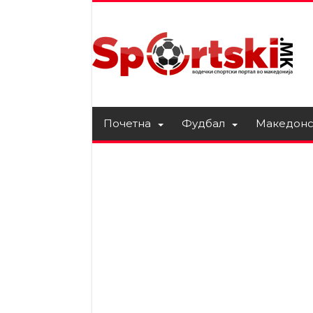
Почетна
Фудбал
Македонс