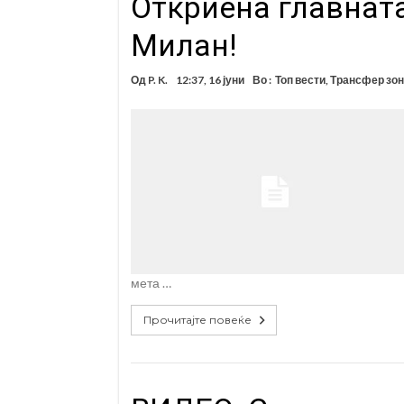
Откриена главната
Милан!
Од
P. K.
12:37, 16 јуни
Во :
Топ вести
,
Трансфер зон
мета …
Прочитајте повеќе