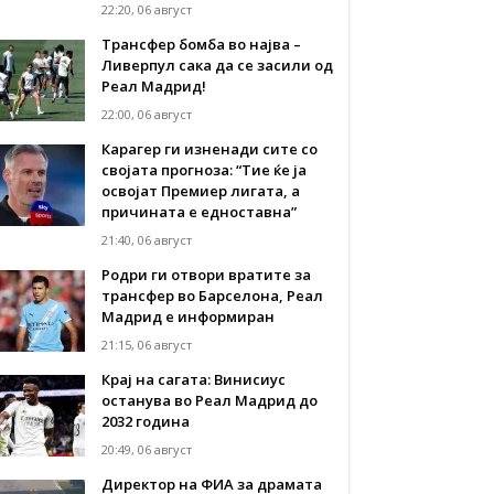
22:20, 06 август
Трансфер бомба во најва –
Ливерпул сака да се засили од
Реал Мадрид!
22:00, 06 август
Карагер ги изненади сите со
својата прогноза: “Тие ќе ја
освојат Премиер лигата, а
причината е едноставна”
21:40, 06 август
Родри ги отвори вратите за
трансфер во Барселона, Реал
Мадрид е информиран
21:15, 06 август
Крај на сагата: Винисиус
останува во Реал Мадрид до
2032 година
20:49, 06 август
Директор на ФИА за драмата