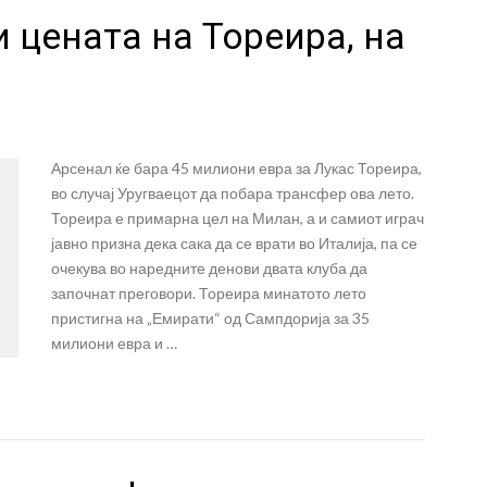
и цената на Тореира, на
Арсенал ќе бара 45 милиони евра за Лукас Тореира,
во случај Уругваецот да побара трансфер ова лето.
Тореира е примарна цел на Милан, а и самиот играч
јавно призна дека сака да се врати во Италија, па се
очекува во наредните денови двата клуба да
започнат преговори. Тореира минатото лето
пристигна на „Емирати“ од Сампдорија за 35
милиони евра и …