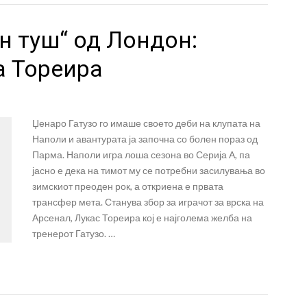
ен туш“ од Лондон:
а Тореира
Џенаро Гатузо го имаше своето деби на клупата на
Наполи и авантурата ја започна со болен пораз од
Парма. Наполи игра лоша сезона во Серија А, па
јасно е дека на тимот му се потребни засилувања во
зимскиот преоден рок, а откриена е првата
трансфер мета. Станува збор за играчот за врска на
Арсенал, Лукас Тореира кој е најголема желба на
тренерот Гатузо. …