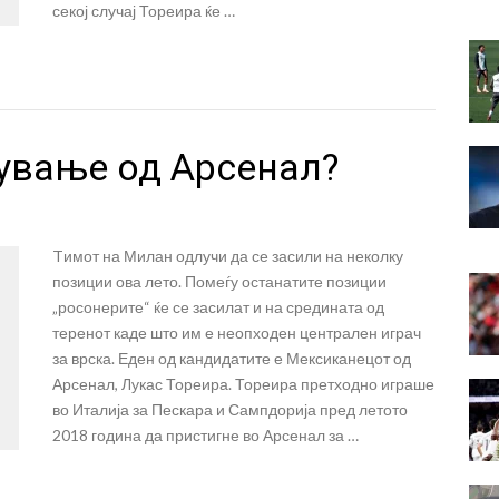
секој случај Тореира ќе …
ување од Арсенал?
Tимот на Милан одлучи да се засили на неколку
позиции ова лето. Помеѓу останатите позиции
„росонерите“ ќе се засилат и на средината од
теренот каде што им е неопходен централен играч
за врска. Еден од кандидатите е Мексиканецот од
Арсенал, Лукас Тореира. Тореира претходно играше
во Италија за Пескара и Сампдорија пред летото
2018 година да пристигне во Арсенал за …