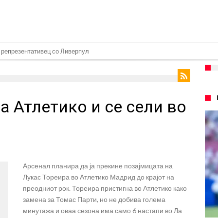
т на Манчестер доаѓа во Јувентус!
 бојкот на турнирите на ФИФА поради Инфантино
 на Реал: Протекоа детали од разговорот што го потресе Мадрид!
а Атлетико и се сели во
верпул сака да се засили од Реал Мадрид!
ојата прогноза: “Тие ќе ја освојат Премиер лигата, а причината е едноставн
рансфер во Барселона, Реал Мадрид е информиран
нува во Реал Мадрид до 2032 година
Арсенал планира да ја прекине позајмицата на
о Формула 1: Не можеме да одиме толку далеку!
Лукас Тореира во Атлетико Мадрид до крајот на
онот“ на Ливерпул за трансферот ан Бредли Баркола?
преодниот рок. Тореира пристигна во Атлетико како
замена за Томас Парти, но не добива голема
минутажа и оваа сезона има само 6 настапи во Ла