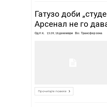
Гатузо доби „студ
Арсенал не го дав
Од
P. K.
15:39, 18 декември
Во :
Трансфер зона
Прочитајте повеќе