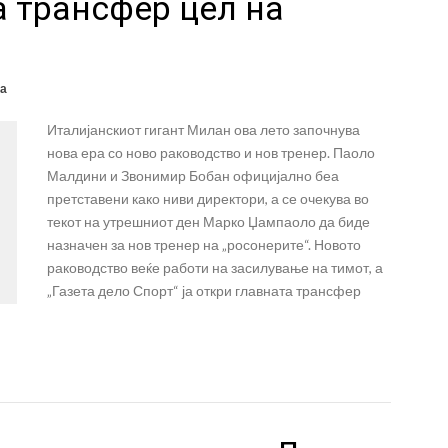
 трансфер цел на
а
Италијанскиот гигант Милан ова лето започнува
нова ера со ново раководство и нов тренер. Паоло
Малдини и Звонимир Бобан официјално беа
претставени како ниви директори, а се очекува во
текот на утрешниот ден Марко Џампаоло да биде
назначен за нов тренер на „росонерите“. Новото
раководство веќе работи на засилување на тимот, а
„Газета дело Спорт“ ја откри главната трансфер