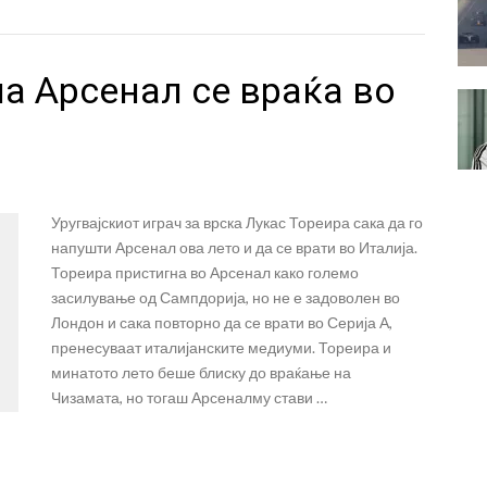
на Арсенал се враќа во
Уругвајскиот играч за врска Лукас Тореира сака да го
напушти Арсенал ова лето и да се врати во Италија.
Тореира пристигна во Арсенал како големо
засилување од Сампдорија, но не е задоволен во
Лондон и сака повторно да се врати во Серија А,
пренесуваат италијанските медиуми. Тореира и
минатото лето беше блиску до враќање на
Чизамата, но тогаш Арсеналму стави …