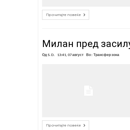
Прочитајте повеќе
Милан пред засил
Од
S. D.
13:41, 07 август
Во :
Трансфер зона
Прочитајте повеќе