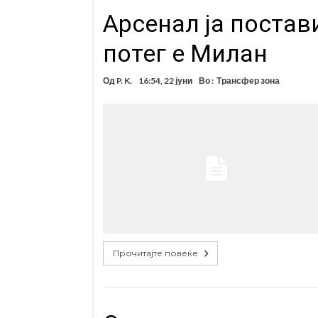
Арсенал ја постав
потег е Милан
Од
P. K.
16:54, 22 јуни
Во :
Трансфер зона
Прочитајте повеќе