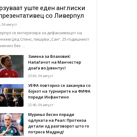
рзуваат уште еден англиски
презентативец со Ливерпул
, 06 август
ерпул се интересира за дефанзивецот на
енхем Џед Спенс, пишува „Сан“. 25-годишниот
аничен бек …
Замена за Влаховиќ:
Напаѓачот на Манчестер
доаѓа во Јувентус!
23:00, 06 август
УЕФА повторно се заканува со
бојкот на турнирите на ФИФА
поради Инфантино
22:40, 06 август
Мурињо бесен поради
одлуката на Реал: Протекоа
детали од разговорот што го
потресе Мадрид!