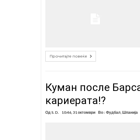
Прочитајте повеќе
Куман после Барса
кариерата!?
Од
S. D.
10:46, 31 октомври
Во :
Фудбал
,
Шпанија