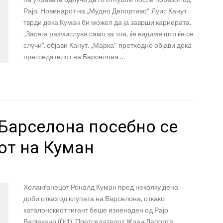
Рајо. Новинарот на „Мудно Депортиво“ Луис Канут
тврди дека Куман би можел да ја заврши кариерата.
„Засега размислува само за тоа, ќе видиме што ќе се
случи“, објави Канут. „Марка“ претходно објави дека
претседателот на Барселона …
 Барселона посебно се
от на Куман
Холанѓанецот Роналд Куман пред неколку дена
доби отказ од клупата на Барселона, откако
каталонскиот гигант беше изненаден од Рајо
Валјекано (0-1). Претседателот Жоан Лапорта