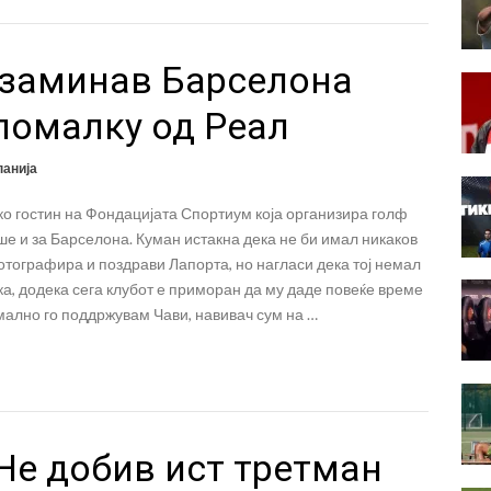
и заминав Барселона
помалку од Реал
анија
ко гостин на Фондацијата Спортиум која организира голф
е и за Барселона. Куман истакна дека не би имал никаков
тографира и поздрави Лапорта, но нагласи дека тој немал
а, додека сега клубот е приморан да му даде повеќе време
мално го поддржувам Чави, навивач сум на …
Не добив ист третман