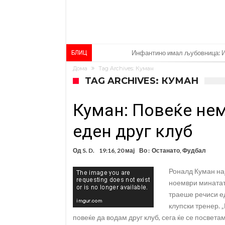
Ромеро се согласи на условит
БЛИЦ
Дома
Tag Archives: Куман
Арсенал со 138 милиони евра т
TAG ARCHIVES: КУМАН
Мурињо воведува строга дисци
Куман: Повеќе нем
Неочекувана „бомба“ од Англи
Тикет на денот (сабота, 08.08.
еден друг клуб
Судење за смртта на Марадона
Од
S. D.
19:16, 20 мај
Во :
Останато
,
Фудбал
Англиски репрезентативец обви
Роналд Куман нај
Дилеми повеќе нема: Познато 
ноември минатата
Ливерпул и Арсенал влегуваат
траеше речиси ед
клупски тренер. 
повеќе да водам друг клуб, сега ќе се посвета