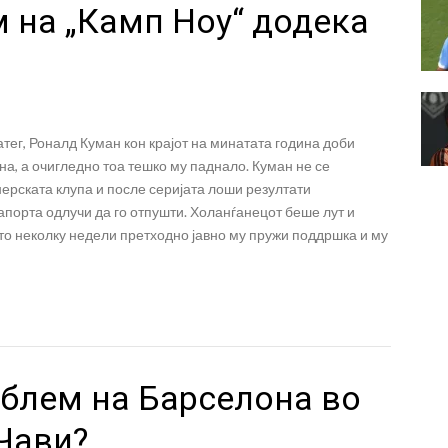
м на „Камп Ноу“ додека
тег, Роналд Куман кон крајот на минатата година доби
на, а очигледно тоа тешко му паднало. Куман не се
ерската клупа и после серијата лоши резултати
порта одлучи да го отпушти. Холанѓанецот беше лут и
то неколку недели претходно јавно му пружи поддршка и му
облем на Барселона во
Чави?