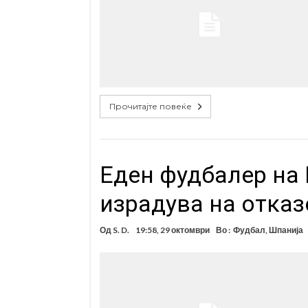
Прочитајте повеќе
Еден фудбалер на
израдува на отказ
Од
S. D.
19:58, 29 октомври
Во :
Фудбал
,
Шпанија