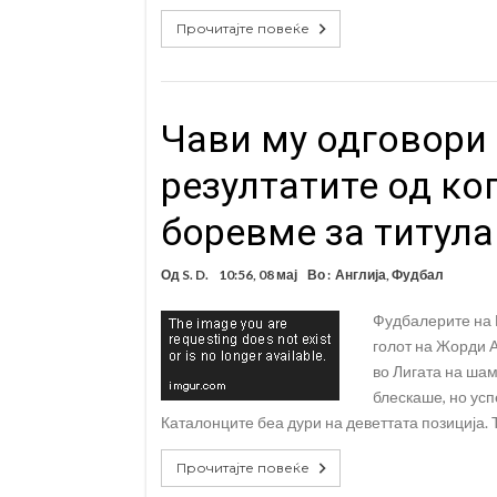
Прочитајте повеќе
Чави му одговори 
резултатите од ког
боревме за титула
Од
S. D.
10:56, 08 мај
Во :
Англија
,
Фудбал
Фудбалерите на 
голот на Жорди А
во Лигата на ша
блескаше, но усп
Каталонците беа дури на деветтата позиција. 
Прочитајте повеќе