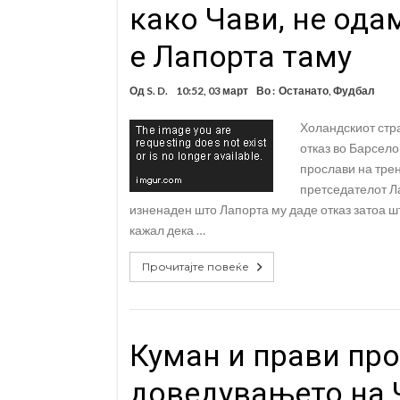
како Чави, не ода
е Лапорта таму
Од
S. D.
10:52, 03 март
Во :
Останато
,
Фудбал
Холандскиот стра
отказ во Барсело
прослави на трен
претседателот Ла
изненаден што Лапорта му даде отказ затоа ш
кажал дека …
Прочитајте повеќе
Куман и прави пр
доведувањето на 