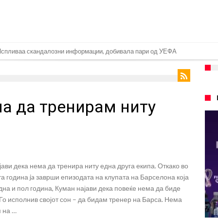
е со Атлетико
ргнува по ѕвездата на Серија А?
плина во Реал Мадрид: Ова се трите нови правила
а да тренирам ниту
ја: Ливерпул се засили од Барселона!
2026)
: Откриени нови детали
нет за напад во ноќен клуб – ќе оди на суд!
ави дека нема да тренира ниту една друга екипа. Откако во
е кога Родри ќе стане новиот фудбалер на Барселона
 година ja заврши епизодата на клупата на Барселона која
 во „војна“ поради фудбалер вреден 69 милиони евра!
на и пол година, Куман најави дека повеќе нема да биде
„Го исполнив својот сон – да бидам тренер на Барса. Нема
м на …