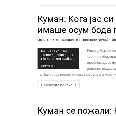
Куман: Кога јас с
имаше осум бода 
Од
S. D.
14:50, 28 април
Во :
Топ вести
,
Фудбал
,
Шп
Роналд Куман ка
турнири зборуваш
проблем да се фо
доволно поддршк
на Чави. „Јас немам никаков проблем и макси
Прочитајте повеќе
Куман се пожали: 