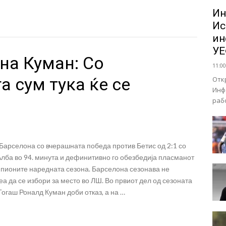
Ин
Ис
ин
У
на Куман: Со
11:00
а сум тука ќе се
Отк
Инф
раб
Барселона со вчерашната победа против Бетис од 2:1 со
лба во 94. минута и дефинитивно го обезбедија пласманот
мпионите наредната сезона. Барселона сезонава не
еа да се избори за место во ЛШ. Во првиот дел од сезоната
Тогаш Роналд Куман доби отказ, а на …