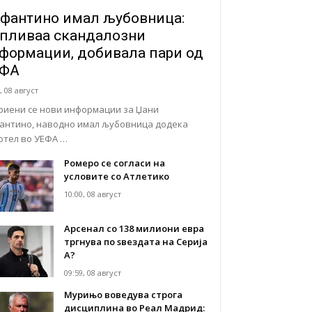
фантино имал љубовница:
пливаа скандалозни
формации, добивала пари од
ЕФА
, 08 август
риени се нови информации за Џани
антино, наводно имал љубовница додека
отел во УЕФА …
Ромеро се согласи на
условите со Атлетико
10:00, 08 август
Арсенал со 138 милиони евра
тргнува по ѕвездата на Серија
А?
09:59, 08 август
Мурињо воведува строга
дисциплина во Реал Мадрид: