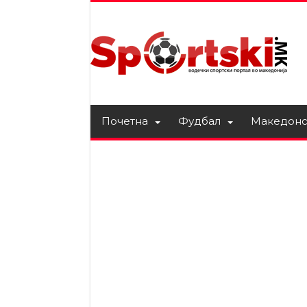
Почетна
Фудбал
Македонс