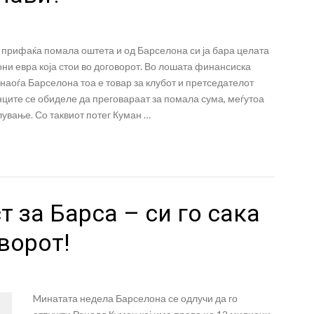
 прифаќа помала оштета и од Барселона си ја бара целата
ни евра која стои во договорот. Во лошата финансиска
е наоѓа Барселона тоа е товар за клубот и претседателот
ците се обиделе да преговараат за помала сума, меѓутоа
лување. Со таквиот потег Куман …
 за Барса – си го сака
ворот!
Mинатата недела Барселона се одлучи да го