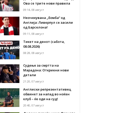
Ова се трите нови правила
09:14, 08 август
Неочекувана „бомба“ од
Англија: Ливерпул се засили
од Барселона!
09:11, 08 август
Тикет на денот (сабота,
08.08.2026)
08:28, 08 август
Судење за смртта на
Марадона: Откриени нови
детали
21:20, 07 август
Англиски репрезентативец
обвинет за напад во ноќен
клуб – ќе оди на суд!
20:40, 07 август