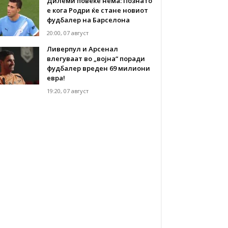
Дилеми повеќе нема: Познато
е кога Родри ќе стане новиот
фудбалер на Барселона
20:00, 07 август
Ливерпул и Арсенал
влегуваат во „војна“ поради
фудбалер вреден 69 милиони
евра!
19:20, 07 август