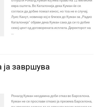
отпушти Роналд Куман кој има право на 12 милиони
евра оштета. Во Каталонија дека Куман ќе се
согласи да добие помал износ, но тоа не е случај.
Луис Канут, новинар кој е близок до Куман за „Радио
Каталонија“ објави дека Куман сака да си го добие
секој цент од договорената исплата. Директорот на
…
 ја завршува
Роналд Куман неодамна доби отказ во Барселона.
Куман не се прослави откако ја презема Барселона,
па управата одлучи да го отпушти после поразот од