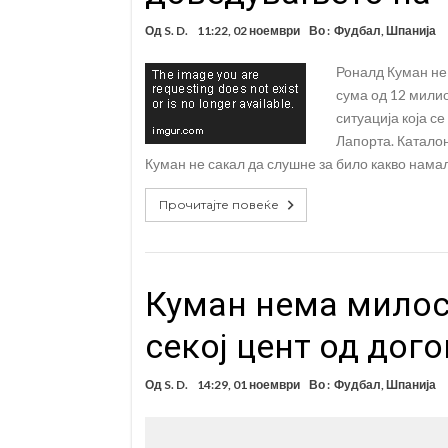
Од
S. D.
11:22, 02 ноември
Во :
Фудбал
,
Шпанија
Роналд Куман не
сума од 12 милио
ситуација која с
Лапорта. Каталон
Куман не сакал да слушне за било какво нама
Прочитајте повеќе
Куман нема милост
секој цент од дого
Од
S. D.
14:29, 01 ноември
Во :
Фудбал
,
Шпанија