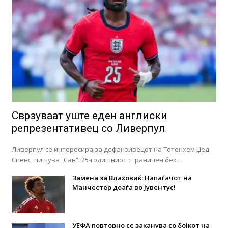
Сврзуваат уште еден англиски
репрезентативец со Ливерпул
Ливерпул се интересира за дефанзивецот на Тотенхем Џед
Спенс, пишува „Сан“. 25-годишниот страничен бек …
Замена за Влаховиќ: Напаѓачот на
Манчестер доаѓа во Јувентус!
УЕФА повторно се заканува со бојкот на