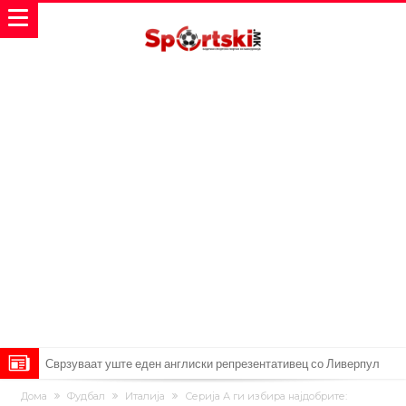
Сврзуваат уште еден англиски репрезентативец со Ливерпул
Замена за Влаховиќ: Напаѓачот на Манчестер доаѓа во Јувентус!
Дома
Фудбал
Италија
Серија А ги избира најдобрите: