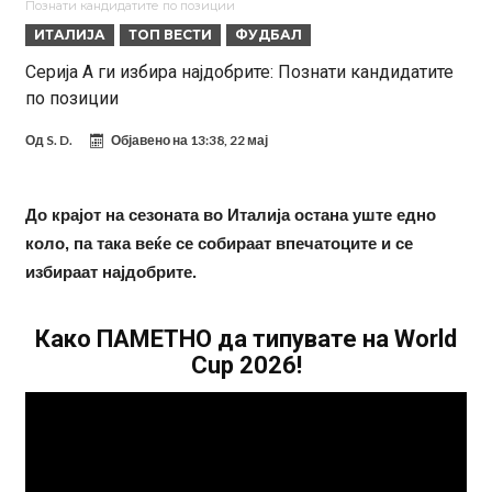
Познати кандидатите по позиции
УЕФА повторно се заканува со бојкот на турнирите на ФИФА
ИТАЛИЈА
ТОП ВЕСТИ
ФУДБАЛ
поради Инфантино
Мурињо бесен поради одлуката на Реал: Протекоа детали од
Серија А ги избира најдобрите: Познати кандидатите
по позиции
разговорот што го потресе Мадрид!
Трансфер бомба во најва – Ливерпул сака да се засили од Реал
Мадрид!
Карагер ги изненади сите со својата прогноза: “Тие ќе ја освојат
Од
S. D.
Објавено на
13:38, 22 мај
Премиер лигата, а причината е едноставна”
Родри ги отвори вратите за трансфер во Барселона, Реал Мадрид
е информиран
Крај на сагата: Винисиус останува во Реал Мадрид до 2032
До крајот на сезоната во Италија остана уште едно
коло, па така веќе се собираат впечатоците и се
година
Директор на ФИА за драмата во Формула 1: Не можеме да одиме
избираат најдобрите.
толку далеку!
Колку бара ПСЖ и кој е „плафонот“ на Ливерпул за трансферот
ан Бредли Баркола?
Како ПАМЕТНО да типувате на World
Cup 2026!