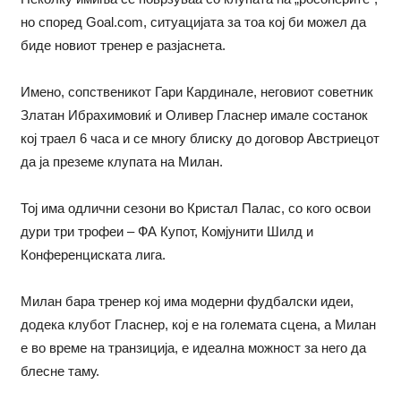
но според Goal.com, ситуацијата за тоа кој би можел да
биде новиот тренер е разјаснета.
Имено, сопственикот Гари Кардинале, неговиот советник
Златан Ибрахимовиќ и Оливер Гласнер имале состанок
кој траел 6 часа и се многу блиску до договор Австриецот
да ја преземе клупата на Милан.
Тој има одлични сезони во Кристал Палас, со кого освои
дури три трофеи – ФА Купот, Комјунити Шилд и
Конференциската лига.
Милан бара тренер кој има модерни фудбалски идеи,
додека клубот Гласнер, кој е на големата сцена, а Милан
е во време на транзиција, е идеална можност за него да
блесне таму.