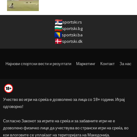
sportski.rs
sportski.bg
sportski.ba
sportski.dk
Најнови спортски вести и резултати
Маркетинг
Контакт
За нас
Учество во игри на среќа е дозволено за лица со 18+ години. Играј
одговорно!
Согласно Законот за игрите на среќа и за забавните игри не е
дозволено физичко лице да учествува во странски игри на среќа, во
кои влоговите се уплаќаат на територијата на Македонија.