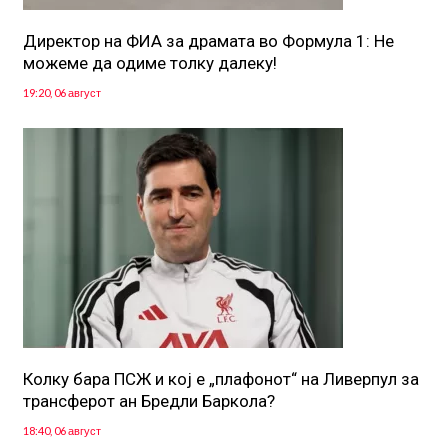
Директор на ФИА за драмата во Формула 1: Не
можеме да одиме толку далеку!
19:20, 06 август
Колку бара ПСЖ и кој е „плафонот“ на Ливерпул за
трансферот ан Бредли Баркола?
18:40, 06 август