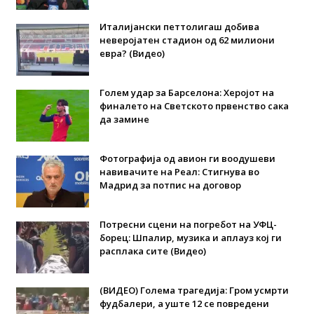
Италијански петтолигаш добива
неверојатен стадион од 62 милиони
евра? (Видео)
Голем удар за Барселона: Херојот на
финалето на Светското првенство сака
да замине
Фотографија од авион ги воодушеви
навивачите на Реал: Стигнува во
Мадрид за потпис на договор
Потресни сцени на погребот на УФЦ-
борец: Шпалир, музика и аплауз кој ги
расплака сите (Видео)
(ВИДЕО) Голема трагедија: Гром усмрти
фудбалери, а уште 12 се повредени