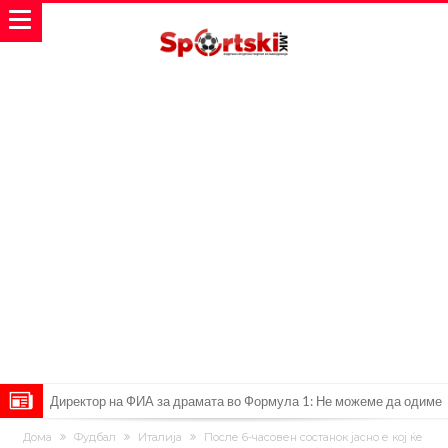
Директор на ФИА за драмата во Формула 1: Не можеме да одиме
толку далеку!
Колку бара ПСЖ и кој е „плафонот“ на Ливерпул за трансферот
Дома
Фудбал
Италија
После 6-часовен состанок јасно е кој ќе