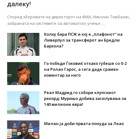
далеку!
Според зборовите на директорот на ФИА, Николас Томбазис,
забраната на системите за автоматско учење …
Колку бара ПСЖ и кој е „плафонот“ на
Ливерпул за трансферот ан Бредли
Баркола?
Го победи Ѓоковиќ откако губеше со 0-2
на Ролан Гарос, а сега даде срамен
коментар за него
Реал Мадрид го собори клупскиот
рекорд: Мурињо добива засилување за
140 милиони евра!
Милан ја доби првата понуда за Леао