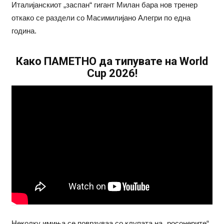
Италијанскиот „заспан“ гигант Милан бара нов тренер
откако се раздели со Масимилијано Алегри по една
година.
Како ПАМЕТНО да типувате на World
Cup 2026!
Неколку имиња се поврзуваа со клупата на „росонерите“,