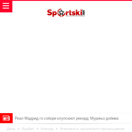
Реал Мадрид го собори клупскиот рекорд: Мурињо добива
засилување за 140 милиони евра!
Милан ја доби првата понуда за Леао
Дома
Фудбал
Италија
Влаховиќ е најголемото промашување