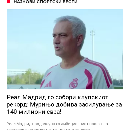
НАЈНОВИ СПОРТСКИ ВЕСТИ
Реал Мадрид го собори клупскиот
рекорд: Мурињо добива засилување за
140 милиони евра!
Реал Мадрид продолжува со амбициозниот проект за
создавање на тимот на иднината, а денеска …