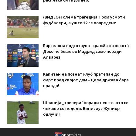
расплака сите (Видео)
(ВИДЕО) Голема трагедија: Гром усмрти
фудбалери, а уште 12 се повредени
Барселона подготвува „кражба на векот“:
Деко не беше во Мадрид само поради
Алварез
Капитен на познат клуб претепан до
смрт пред својот дом – цела држава бара
правда!
Шпанија „трепери“ поради нешто што се
чекаше со недели: Винисиус Жуниор
одлучи!
sportski.rs