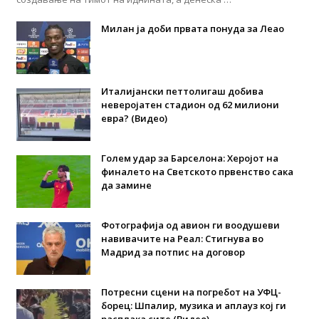
Милан ја доби првата понуда за Леао
Италијански петтолигаш добива
неверојатен стадион од 62 милиони
евра? (Видео)
Голем удар за Барселона: Херојот на
финалето на Светското првенство сака
да замине
Фотографија од авион ги воодушеви
навивачите на Реал: Стигнува во
Мадрид за потпис на договор
Потресни сцени на погребот на УФЦ-
борец: Шпалир, музика и аплауз кој ги