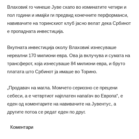
Влаховиќ го чинеше Јуве скапо во изминатите четири и
пол години и имајќи ги предвид конечните перформанси,
навивачите на торинскиот клуб јасно велат дека Србинот
е пропадната инвестиција.
Вкупната инвестиција околу Влаховиќ изнесуваше
нереални 170 милиони евра. Ова ја вклучува и сумата на
трансферот, која изнесуваше 84 милиони евра, и бруто
платата што Србинот ја имаше во Торино.
„Продавач на магла. Момчето сериозно се прецени
себеси, а е четвртиот најплатен напаѓач во Европа“, е
еден од коментарите на навивачите на Јувентус, а
другите потоа се редат еден по друг.
Коментари