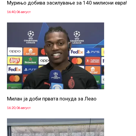
Мурињо добива засилување за 140 милиони евра!
16:40, 06 август
Милан ја доби првата понуда за Леао
16:20, 06 август