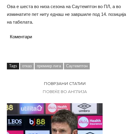
Ова е шеста во низа сезона на Саутемптон во ПЛ, а во
изминатите пет ниту еднаш не завршиле под 14. позиција
на табелата.
Коментари
Tags
отказ
премиер лига
Саутемптон
ПОВРЗАНИ СТАТИИ
ПОВЕЌЕ ВО АНГЛИЈА