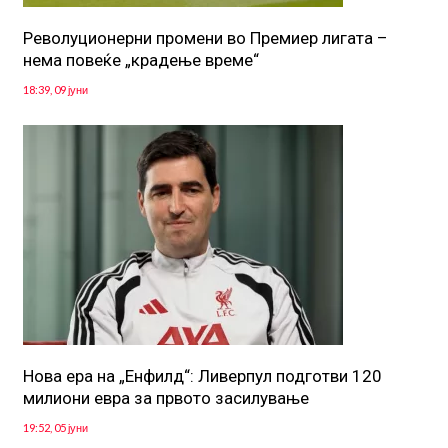
Револуционерни промени во Премиер лигата –
нема повеќе „крадење време“
18:39, 09 јуни
Нова ера на „Енфилд“: Ливерпул подготви 120
милиони евра за првото засилување
19:52, 05 јуни