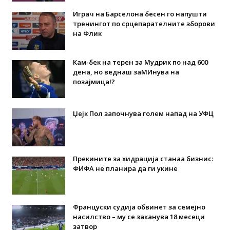
Играч на Барселона бесен го напушти
тренингот по срцепарателните зборови
на Флик
Кам-бек на терен за Мудрик по над 600
дена, но веднаш заМИнува на
позајмица!?
Џејк Пол започнува голем напад на УФЦ
Прекините за хидрација станаа бизнис:
ФИФА не планира да ги укине
Француски судија обвинет за семејно
насилство – му се заканува 18 месеци
затвор