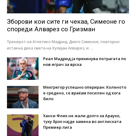
Зборови кои сите ги чекаа, Симеоне го
спореди Алварез со Гризман
Тренерот на Атлетико Мадрид, Диего Симеоне, повторно
истакна дека смета на Хулијан Алварез, и …
Реал Мадрид ја прекинува потрагата по
нов играч за врска
Мекгрегор успешно опериран: Коленото
е средено, се враќам посилен од кога
било
Ханси Флик не жали долго за Араухо,
туку брзо најде замена во англиската
Премиер лига