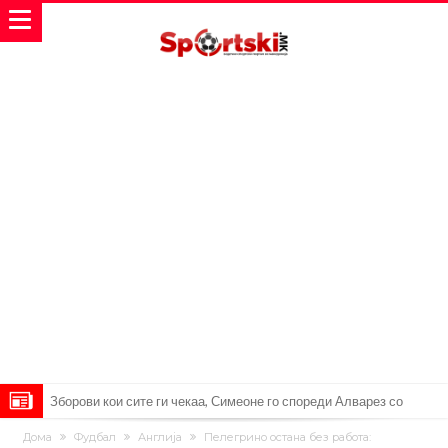
Зборови кои сите ги чекаа, Симеоне го спореди Алварез со
Гризман
Реал Мадрид ја прекинува потрагата по нов играч за врска
Дома
Фудбал
Англија
Пелегрино остана без работа: