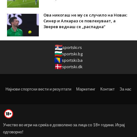
Ова никогаш не му се случило на Новак:
Синер и Алкараз се повлекуваат, а
Зверев веднаш се „распадна“
sportski.rs
sportski.bg
sportski.ba
sportski.dk
Најнови спортски вести и резултати
Маркетинг
Контакт
За нас
Учество во игри на среќа е дозволено за лица со 18+ години. Играј
одговорно!