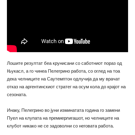
Лошите резултат беа крунисани со саботниот пораз од
Њукасл, а го чинеа Пелегрино работа, со оглед на тоа
дека челниците на Саутемптон одлучија да му врачат
отказ на аргентинскиот стратег на осум кола до крајот на
сезоната.
Инаку, Пелегрино во јуни изминатата година го замени
Пуел на клупата на премиерлигашот, но челниците на
клубот никако не се задоволни со неговата работа.