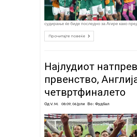
судирање ќе биде последно за Агире како пре
Прочитајте повеќе
Најлудиот натпрев
првенство, Англиј
четвртфиналето
Од
V. M.
08:09, 06 јули
Во :
Фудбал