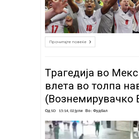
Прочитајте повеќе
Tрагедија во Мекс
влета во толпа на
(Вознемирувачко 
Од
SD
15:14, 02 јули
Во :
Фудбал