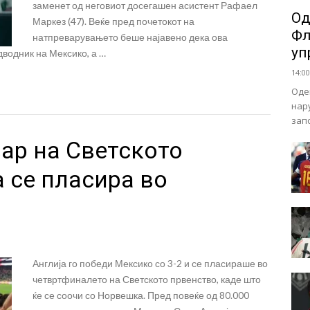
заменет од неговиот досегашен асистент Рафаел
Од
Маркез (47). Веќе пред почетокот на
Фл
натпреварувањето беше најавено дека ова
уп
дводник на Мексико, а …
14:00
Оде
нар
зап
ар на Светското
а се пласира во
Англија го победи Мексико со 3-2 и се пласираше во
четвртфиналето на Светското првенство, каде што
ќе се соочи со Норвешка. Пред повеќе од 80.000