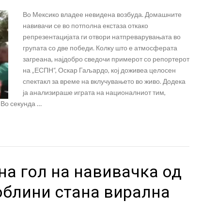
Во Мексико владее невидена возбуда. Домашните
навивачи се во потполна екстаза откако
репрезентацијата ги отвори натпреварувањата во
групата со две победи. Колку што е атмосферата
загреана, најдобро сведочи примерот со репортерот
на „ЕСПН“, Оскар Гаљардо, кој доживеа целосен
спектакл за време на вклучувањето во живо. Додека
ја анализираше играта на националниот тим,
 Во секунда …
на гол на навивачка од
облини стана вирална