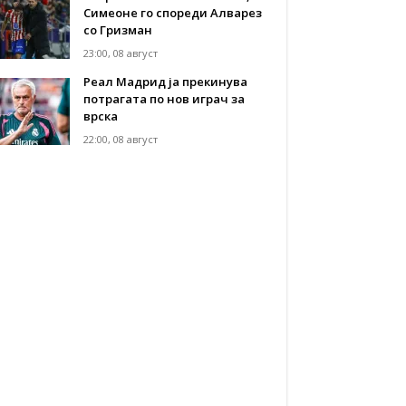
Симеоне го спореди Алварез
со Гризман
23:00, 08 август
Реал Мадрид ја прекинува
потрагата по нов играч за
врска
22:00, 08 август