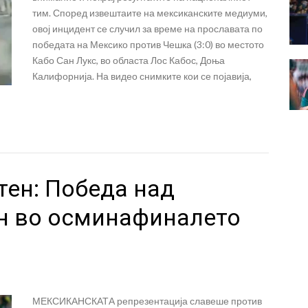
тим. Според извештаите на мексиканските медиуми,
овој инцидент се случил за време на прославата по
победата на Мексико против Чешка (3:0) во местото
Кабо Сан Лукс, во областа Лос Кабос, Доња
Калифорнија. На видео снимките кои се појавија,
ен: Победа над
н во осминафиналето
МЕКСИКАНСКАТА репрезентација славеше против