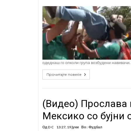
одеднаш го опколи група возбудени навивачи.
Прочитајте повеќе
(Видео) Прослава 
Мексико со бујни 
Од
D C
13:27, 19 јуни
Во :
Фудбал