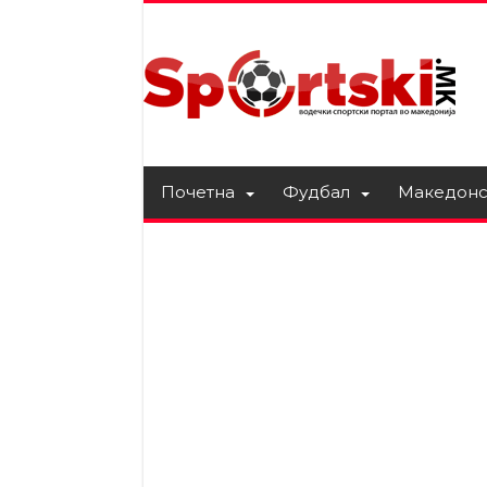
Почетна
Фудбал
Македонс