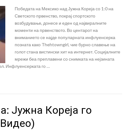
Победата на Мексико над Јужна Кореја со 1:0 на
Светското првенство, покрај спортското
возбудување, донесе и еден од највиралните
моменти на првенството. Во центарот на
вниманието се најде популарната инфлуенсерка
позната како Thehtowngirl, чие бурно славење на
голот стана вистински хит на интернет. Социјалните
мрежи беа преплавени со снимката на нејзината
гол. Инфлуенсерката го …
а: Јужна Кореја го
(Видео)