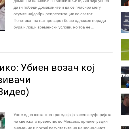
домашни навивачи во Мексико Сити, Англија успеа
да ги победи домаќините и да се пласира меѓу
осумте најдобри репрезентации во светот.
Почетокот на натпреварот беше одложен поради
бура и лоши временски услови, но тоа не …
ико: Убиен возач кој
вивачи
Видео)
Уште една шокантна трагедија ја засени еуфоријата
на светското првенство во Мексико, привлечувајќи
внимание и покрај резултатите на националниот