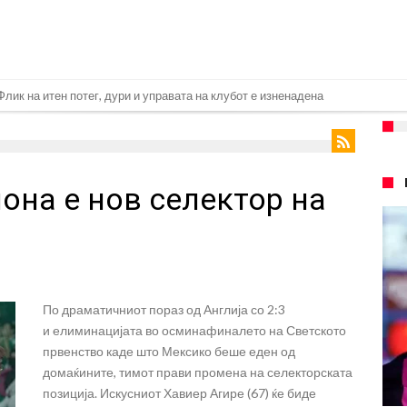
 за трансфер на Родри
њо брутално го понижи Ференцварош по натпреварот
 сакаат напаѓач од Интер: Цената е 85 милиони евра
она е нов селектор на
 евра ја носи сензацијата од СП
авство какво што не е видено од 2010 година?
.2026)
илиони, а потоа градоначалникот го остави без зборови
По драматичниот пораз од Англија со 2:3
меоне го спореди Алварез со Гризман
и елиминацијата во осминафиналето на Светското
агата по нов играч за врска
првенство каде што Мексико беше еден од
домаќините, тимот прави промена на селекторската
позиција. Искусниот Хавиер Агире (67) ќе биде