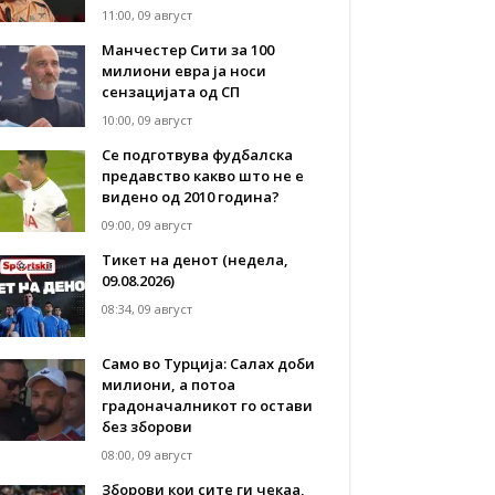
11:00, 09 август
Манчестер Сити за 100
милиони евра ја носи
сензацијата од СП
10:00, 09 август
Се подготвува фудбалска
предавство какво што не е
видено од 2010 година?
09:00, 09 август
Тикет на денот (недела,
09.08.2026)
08:34, 09 август
Само во Турција: Салах доби
милиони, а потоа
градоначалникот го остави
без зборови
08:00, 09 август
Зборови кои сите ги чекаа,