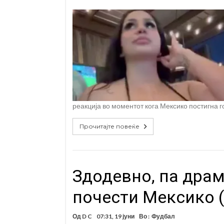
реакција во моментот кога Мексико постигна 
Прочитајте повеќе
Здодевно, па драм
почести Мексико 
Од
D C
07:31, 19 јуни
Во :
Фудбал