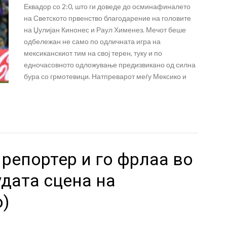
Еквадор со 2:0, што ги доведе до осминафиналето
на Светското првенство благодарение на головите
на Џулијан Кинонес и Раул Хименез. Мечот беше
одбележан не само по одличната игра на
мексиканскиот тим на свој терен, туку и по
едночасовното одложување предизвикано од силна
бура со грмотевици. Натпреварот меѓу Мексико и
репортер и го фрлаа во
удата сцена на
о)