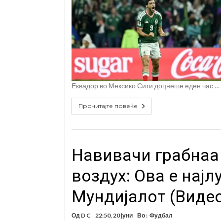
Еквадор во Мексико Сити доцнеше еден час …
Прочитајте повеќе
Навивачи грабнаа 
воздух: Ова е најл
Мундијалот (Виде
Од
D C
22:50, 20 јуни
Во :
Фудбал