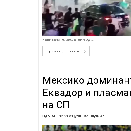
навивачите, зафатени од …
Прочитајте повеќе
Мексико доминант
Еквадор и пласма
на СП
Од
V. M.
09:00, 01 јули
Во :
Фудбал