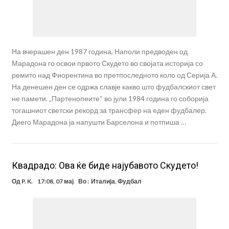
На вчерашен ден 1987 година, Наполи предводен од
Марадона го освои првото Скудето во својата историја со
ремито над Фиорентина во претпоследното коло од Серија А.
На денешен ден се одржа славје какво што фудбалскиот свет
не памети. „Партенопеите“ во јули 1984 година го соборија
тогашниот светски рекорд за трансфер на еден фудбалер.
Диего Марадона ја напушти Барселона и потпиша …
Квадрадо: Ова ќе биде најубавото Скудето!
Од
P. K.
17:08, 07 мај
Во :
Италија
,
Фудбал