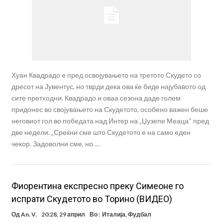
Хуан Квадрадо е пред освојувањето на третото Скудето со
дресот на Јувентус, но тврди дека ова ќе биде најубавото од
сите претходни. Квадрадо и оваа сезона даде голем
придонес во својувањето на Скудетото, особено важен беше
неговиот гол во победата над Интер на „Џузепе Меаца“ пред
две недели. „Среќни сме што Скудетото е на само еден
чекор. Задоволни сме, но …
Фиорентина експресно преку Симеоне го
испрати Скудетото во Торино (ВИДЕО)
Од
An. V.
20:28, 29 април
Во :
Италија
,
Фудбал