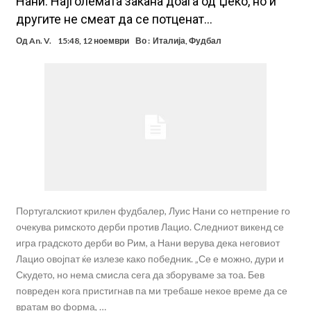
Нани: Најголемата закана доаѓа од Џеко, но и
другите не смеат да се потценат…
Од
An. V.
15:48, 12 ноември
Во :
Италија
,
Фудбал
Португалскиот крилен фудбалер, Луис Нани со нетпрение го
очекува римското дерби против Лацио. Следниот викенд се
игра градското дерби во Рим, а Нани верува дека неговиот
Лацио овојпат ќе излезе како победник. „Се е можно, дури и
Скудето, но нема смисла сега да зборуваме за тоа. Бев
повреден кога пристигнав па ми требаше некое време да се
вратам во форма, …