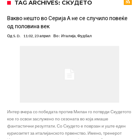
TAG ARCHIVES: СКУДЕТО
Тетоважата на Габриел стана предмет на потсмев: Навивачите го
вметнаа Де Брујне и направија хит (Фото)
Бизарна тепачка која го запали интернетот: Познатиот тешкаш го
Вакво нешто во Серија А не се случило повеќе
од половина век
прифати најлудиот предизвик на кариерата – сам против
Меси, Нејмар и Суарез повторно заедно?!
Од
S. D.
11:02, 23 април
Во :
Италија
,
Фудбал
шестмина (Видео)
Маркус Рашфорд повторно со Манчестер Јунајтед. Не е
заинтересиран за трансфер во Турција и Саудиска Арабија
Дарвин Нуњез на прагот на трансфер во Трабзонспор
Тикет на денот (понеделник, 10.08.2026)
Феран Торес се поблиску до трансфер во ПСЖ
Интер вчера со победата против Милан го потврди Скудетото
кое го освои заслужено по сезоната во која имаше
фантастични резултати. Со Скудето е поврзан и уште еден
куриозитет за италијанското првенство. Имено, тренерот