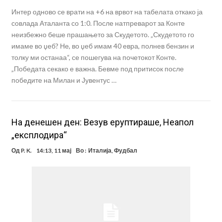
Интер одново се врати на +6 на врвот на табелата откако ја
совлада Аталанта со 1:0. После натпреварот за Конте
неизбежно беше прашањето за Скудетото. „Скудетото го
имаме во џеб? Не, во џеб имам 40 евра, полнев бензин и
толку ми останаа“, се пошегува на почетокот Конте.
„Победата секако е важна. Бевме под притисок после
победите на Милан и Јувентус …
На денешен ден: Везув еруптираше, Неапол
„експлодира“
Од
P. K.
14:13, 11 мај
Во :
Италија
,
Фудбал