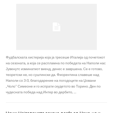
Фудбалската хистерија која ја тресеше Италија од почетокот
на сезоната, а која се распламна по победата на Наполи нас
Јувенутс изминатиот виенд, денес е завршена. Се е готово,
теоретски не, но суштински да. Фиорентина славеше над
Наполи со 3:0, благодарение на погодоците на Џовани
„Чоло“ Симеоне и го испрати скудетото во Торино. Ден по
чудесната победа над Интер во дербито, …