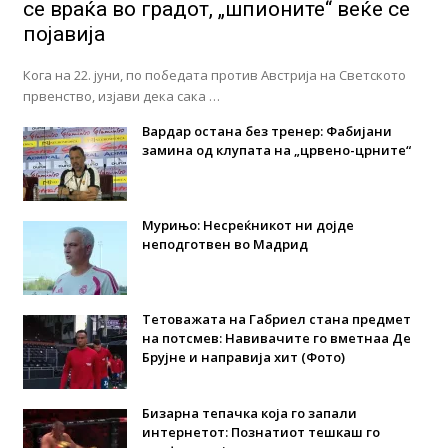
се враќа во градот, „шпионите“ веќе се
појавија
Кога на 22. јуни, по победата против Австрија на Светското
првенство, изјави дека сака …
Вардар остана без тренер: Фабијани
замина од клупата на „црвено-црните“
Мурињо: Несреќникот ни дојде
неподготвен во Мадрид
Тетоважата на Габриел стана предмет
на потсмев: Навивачите го вметнаа Де
Брујне и направија хит (Фото)
Бизарна тепачка која го запали
интернетот: Познатиот тешкаш го