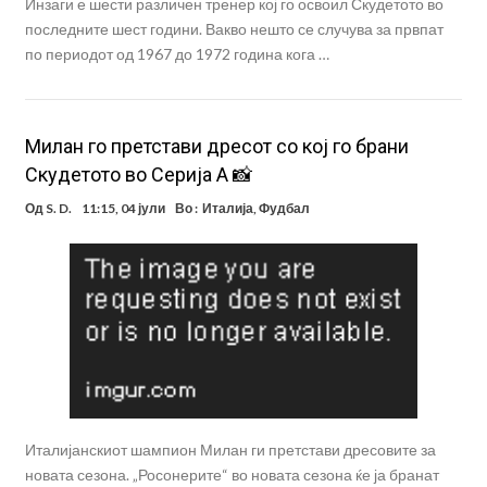
Инзаги е шести различен тренер кој го освоил Скудетото во
последните шест години. Вакво нешто се случува за првпат
по периодот од 1967 до 1972 година кога …
Милан го претстави дресот со кој го брани
Скудетото во Серија А 📸
Од
S. D.
11:15, 04 јули
Во :
Италија
,
Фудбал
Италијанскиот шампион Милан ги претстави дресовите за
новата сезона. „Росонерите“ во новата сезона ќе ја бранат