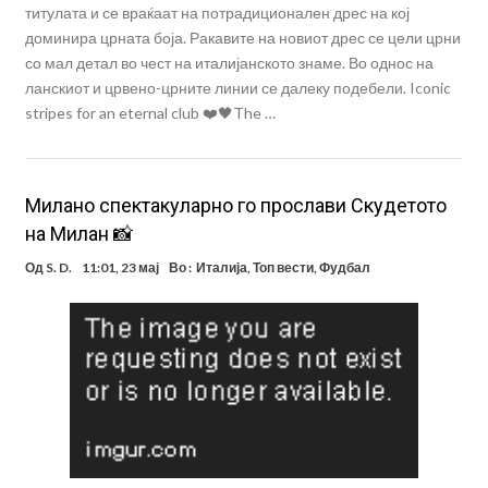
титулата и се враќаат на потрадиционален дрес на кој
доминира црната боја. Ракавите на новиот дрес се цели црни
со мал детал во чест на италијанското знаме. Во однос на
ланскиот и црвено-црните линии се далеку подебели. Iconic
stripes for an eternal club ❤️🖤The …
Милано спектакуларно го прослави Скудетото
на Милан 📸
Од
S. D.
11:01, 23 мај
Во :
Италија
,
Топ вести
,
Фудбал