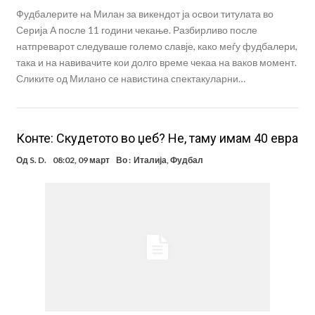
Фудбалерите на Милан за викендот ја освои титулата во
Серија А после 11 години чекање. Разбирливо после
натпреварот следуваше големо славје, како меѓу фудбалери,
така и на навивачите кои долго време чекаа на ваков момент.
Сликите од Милано се навистина спектакуларни…
Конте: Скудетото во џеб? Не, таму имам 40 евра
Од
S. D.
08:02, 09 март
Во :
Италија
,
Фудбал