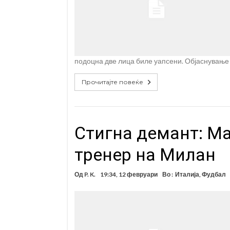
подоцна две лица биле уапсени. Објаснување
Прочитајте повеќе
Стигна демант: М
тренер на Милан
Од
P. K.
19:34, 12 февруари
Во :
Италија
,
Фудбал