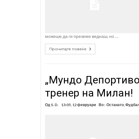
можеше да ги преземе веднаш, но …
Прочитајте повеќе
„Мундо Депортиво“
тренер на Милан!
Од
S. D.
13:05, 12 февруари
Во :
Останато
,
Фудба