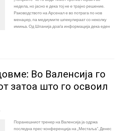
недела, но јасно е дека тој не е трајно решение.
Раководството на Арсенал е во потрага по нов
менаџер, па медиумите шпекулираат со неколку
имиња. Од Шпанија доаѓа информација дека еден
овме: Во Валенсија го
т затоа што го освоил
а
Поранешниот тренер на Валенсија ја одржа
последна прес-конференција на „Местаља“. Денес