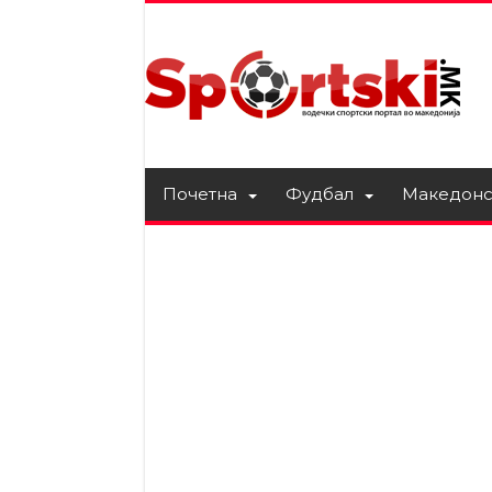
Почетна
Фудбал
Македонс