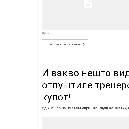
од …
Прочитајте повеќе
И вакво нешто вид
отпуштиле тренеро
купот!
Од
S. D.
15:06, 13 септември
Во :
Фудбал
,
Шпаниј