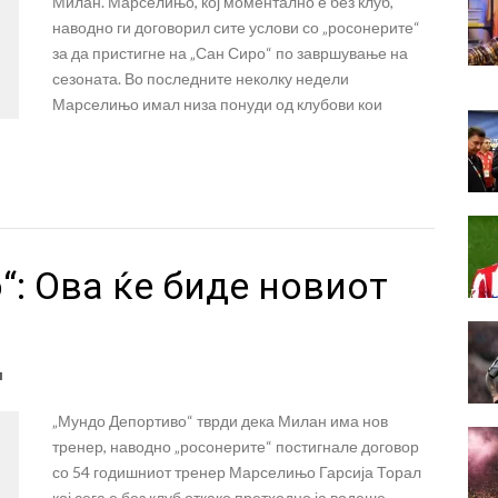
Милан. Марселињо, кој моментално е без клуб,
наводно ги договорил сите услови со „росонерите“
за да пристигне на „Сан Сиро“ по завршување на
сезоната. Во последните неколку недели
Марселињо имал низа понуди од клубови кои
: Ова ќе биде новиот
л
„Мундо Депортиво“ тврди дека Милан има нов
тренер, наводно „росонерите“ постигнале договор
со 54 годишниот тренер Марселињо Гарсија Торал
кој сега е без клуб откако претходно ја водеше