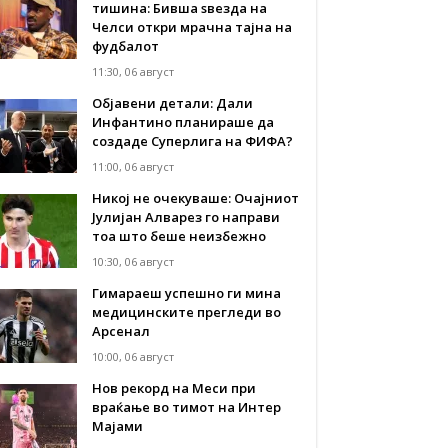
тишина: Бивша ѕвезда на
Челси откри мрачна тајна на
фудбалот
11:30, 06 август
Објавени детали: Дали
Инфантино планираше да
создаде Суперлига на ФИФА?
11:00, 06 август
Никој не очекуваше: Очајниот
Јулијан Алварез го направи
тоа што беше неизбежно
10:30, 06 август
Гимараеш успешно ги мина
медицинските прегледи во
Арсенал
10:00, 06 август
Нов рекорд на Меси при
враќање во тимот на Интер
Мајами