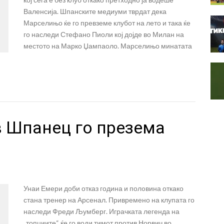
Валенсија. Шпанските медиуми тврдат дека
Марселињо ќе го превземе клубот на лето и така ќе
го наследи Стефано Пиоли кој дојде во Милан на
местото на Марко Џампаоло. Марселињо минатата
в Шпанец го презема
Унаи Емери доби отказ година и полoвина откако
стана тренер на Арсенал. Привремено на клупата го
наследи Фреди Љумберг. Играчката легенда на
„топџиите“ ќе го води тимот против Норвич во