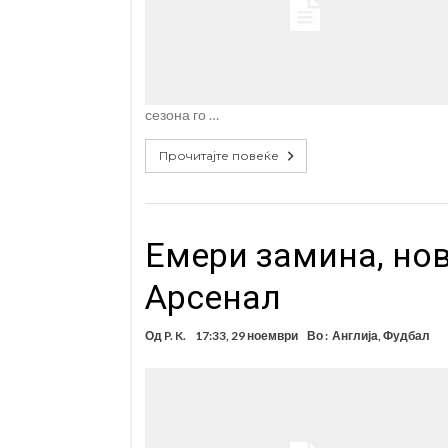
сезона го …
Прочитајте повеќе
Емери замина, но
Арсенал
Од
P. K.
17:33, 29 ноември
Во :
Англија
,
Фудбал