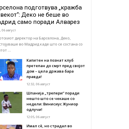
рселона подготвува „кражба
 векот“: Деко не беше во
дрид само поради Алварез
, 06 август
ртскиот директор на Барселона, Деко,
стојуваше во Мадрид каде што се состана со
нтот …
Капитен на познат клуб
претепан до смрт пред својот
дом – цела држава бара
правда!
12:32, 06 август
Шпанија „трепери“ поради
нешто што се чекаше со
недели: Винисиус Жуниор
одлучи!
12:05, 06 август
Имал сè, но страдал во