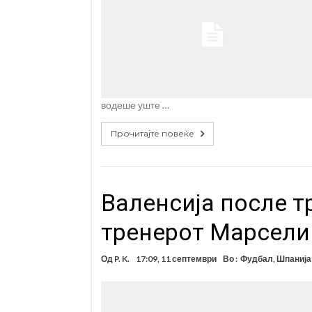
водеше уште …
Прочитајте повеќе
Валенсија после т
тренерот Марсел
Од
P. K.
17:09, 11 септември
Во :
Фудбал
,
Шпанија