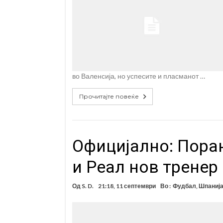
во Валенсија, но успесите и пласманот …
Прочитајте повеќе
Официјално: Пора
и Реал нов тренер
Од
S. D.
21:18, 11 септември
Во :
Фудбал
,
Шпаниј