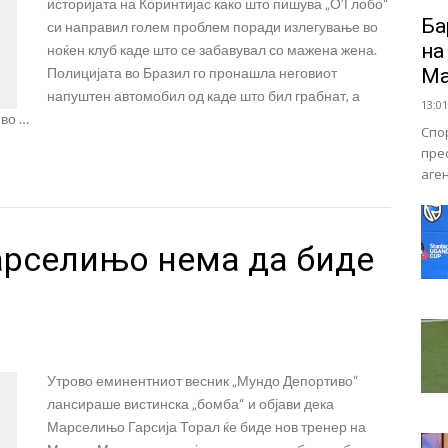
историјата на Коринтијас како што пишува „О’Глобо“
Ба
си направил голем проблем поради излегување во
на
ноќен клуб каде што се забавувал со мажена жена.
Полицијата во Бразил го пронашла неговиот
Ма
напуштен автомобил од каде што бил грабнат, а
13:01
 во …
Спо
пре
аге
арселињо нема да биде
Утрово еминентниот весник „Мундо Депортиво“
лансираше вистинска „бомба“ и објави дека
Марселињо Гарсија Торал ќе биде нов тренер на