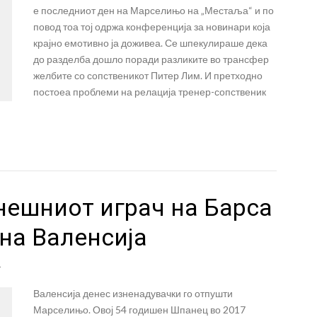
е последниот ден на Марселињо на „Местаља“ и по
повод тоа тој одржа конференција за новинари која
крајно емотивно ја доживеа. Се шпекулираше дека
до разделба дошло поради разликите во трансфер
желбите со сопственикот Питер Лим. И претходно
постоеа проблеми на релација тренер-сопственик
нешниот играч на Барса
 на Валенсија
а
Валенсија денес изненадувачки го отпушти
Марселињо. Овој 54 годишен Шпанец во 2017