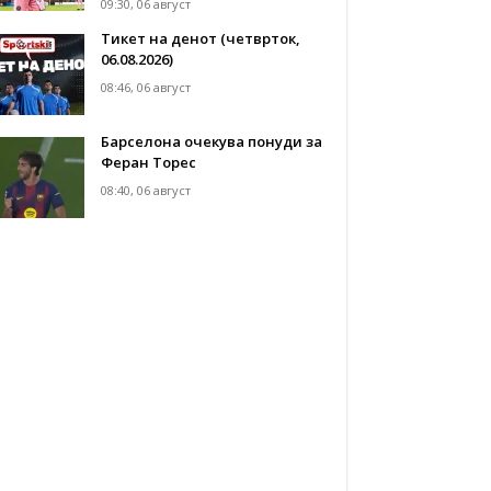
09:30, 06 август
Тикет на денот (четврток,
06.08.2026)
08:46, 06 август
Барселона очекува понуди за
Феран Торес
08:40, 06 август