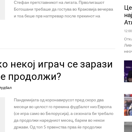
Стефан претставникот на лигата. Прволигашот
Це
Ботошани требаше да гостува во Краковија вечерва
на
и тоа беше прв натпревар после прекинот на
Ат
12:00
Отк
Лив
нео
о некој играч се зарази
ќе продолжи?
Фудбал
Пандемијата од коронавирусот пред скоро два
месеци во целост го прекина фудбалот низ Европа
(се игра само во Белорусија), а сезоната би требало
да продолжи наредниот месец, барем во некои
држави. Од топ 5 првенства прва ќе продолжи