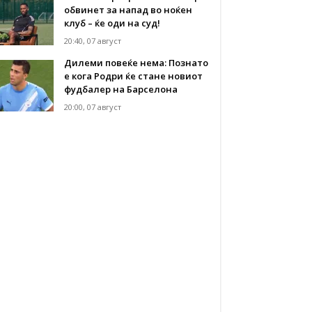
обвинет за напад во ноќен
клуб – ќе оди на суд!
20:40, 07 август
Дилеми повеќе нема: Познато
е кога Родри ќе стане новиот
фудбалер на Барселона
20:00, 07 август