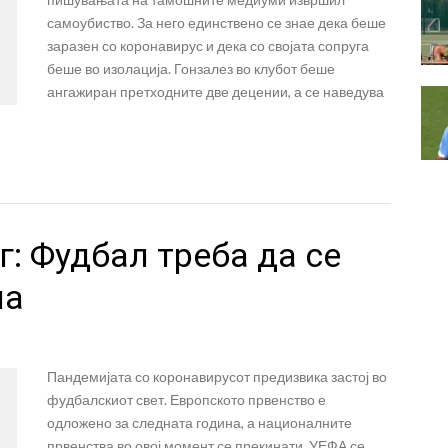
самоубиство. За него единствено се знае дека беше
заразен со коронавирус и дека со својата сопруга
беше во изолација. Гонзалез во клубот беше
ангажиран претходните две децении, а се наведува
: Фудбал треба да се
на
Пандемијата со коронавирусот предизвика застој во
фудбалскиот свет. Европското првенство е
одложено за следната година, а националните
првенства во овој момент се прекинати. УЕФА се