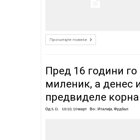
Прочитајте повеќе
Пред 16 години го
миленик, а денес 
предвиделе корна
Од
S. D.
10:10, 10 март
Во :
Италија
,
Фудбал