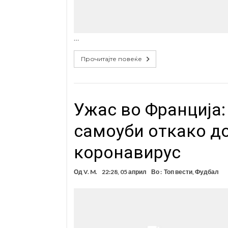
…
Прочитајте повеќе
Ужас во Франција:
самоуби откако до
коронавирус
Од
V. M.
22:28, 05 април
Во :
Топ вести
,
Фудбал