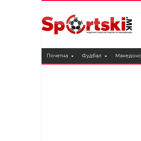
Почетна
Фудбал
Македонс