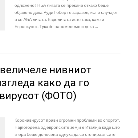
одложено? НБА лигата се прекина откако беше
објавено дека Руди Гоберт е заразен, ист е случајот
и со АБА лигата. Евролигата исто така, како и
Европкупот. Тука ќе напоменеме и дека …
 величеле нивниот
изгледа како да го
вирусот (ФОТО)
Коронавирусот прави огромни проблеми во спортот.
Најпогодена од европските земји е Италија каде што
вчера беше донесена одлука да се стопираат сите