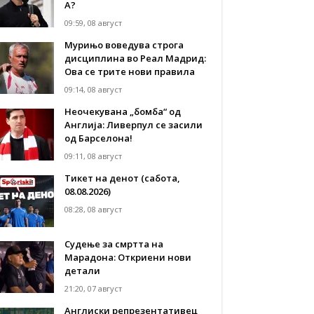
А?
09:59, 08 август
Мурињо воведува строга
дисциплина во Реал Мадрид:
Ова се трите нови правила
09:14, 08 август
Неочекувана „бомба“ од
Англија: Ливерпул се засили
од Барселона!
09:11, 08 август
Тикет на денот (сабота,
08.08.2026)
08:28, 08 август
Судење за смртта на
Марадона: Откриени нови
детали
21:20, 07 август
Англиски репрезентативец