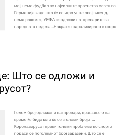
мај, нема фудбал во најсилните првенства освен во
Германија каде што ќе се игра уште овој викенд,
нема ракомет, УЕФА ги одложи натпреварите за
наредната недела…Накратко парализирано е скоро
е: Што се одложи и
русот?
Голем број одложени натпревари, прашање е на
време ќе биде кога ќе се зголеми бројот…
Коронавирусот прави големи проблеми во спортот
пораси се поголемиот број заразени. Што се е