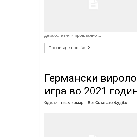
дека оставил и проштално …
Прочитајте повеќе
Германски виролог
игра во 2021 годи
Од
S. D.
15:48, 20 март
Во :
Останато
,
Фудбал