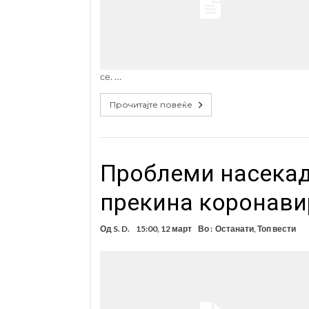
се. …
Прочитајте повеќе
Проблеми насекад
прекина коронави
Од
S. D.
15:00, 12 март
Во :
Останати
,
Топ вести