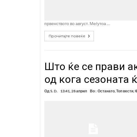
првенството во август. Меѓутоа …
Прочитајте повеќе
Што ќе се прави ак
од кога сезоната 
Од
S. D.
13:41, 28 април
Во :
Останато
,
Топ вести
,