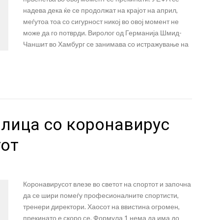
надева дека ќе се продолжат на крајот на април,
меѓутоа тоа со сигурност никој во овој момент не
може да го потврди. Виролог од Германија Шмид-
Чаншит во Хамбург се занимава со истражување на
 лица со коронавирус
тот
Коронавирусот влезе во светот на спортот и започна
да се шири помеѓу професионалните спортисти,
тренери директори. Хаосот на ввистина огромен,
прекинато е скоро се. Формула 1 нема да има до