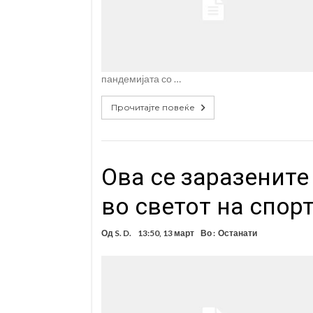
пандемијата со …
Прочитајте повеќе
Ова се заразените
во светот на спор
Од
S. D.
13:50, 13 март
Во :
Останати