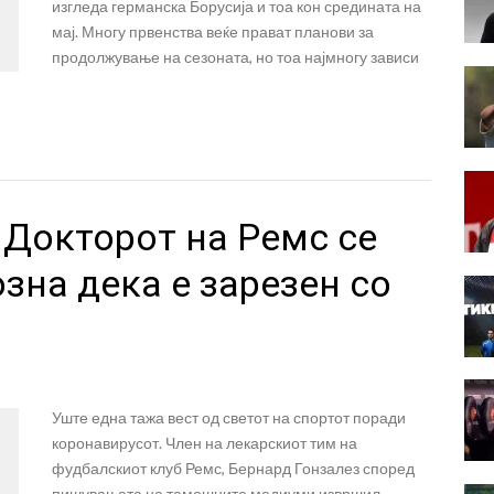
изгледа германска Борусија и тоа кон средината на
мај. Многу првенства веќе прават планови за
продолжување на сезоната, но тоа најмногу зависи
 Докторот на Ремс се
зна дека е зарезен со
Уште една тажа вест од светот на спортот поради
коронавирусот. Член на лекарскиот тим на
фудбалскиот клуб Ремс, Бернард Гонзалез според
пишувањата на тамошните медиуми извршил