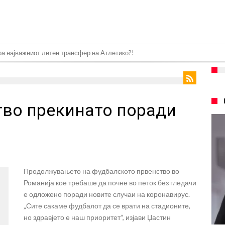
спливаа скандалозни информации, добивала пари од УЕФА
е со Атлетико
ргнува по ѕвездата на Серија А?
тво прекинато поради
плина во Реал Мадрид: Ова се трите нови правила
ја: Ливерпул се засили од Барселона!
2026)
: Откриени нови детали
Продолжувањето на фудбалското првенство во
нет за напад во ноќен клуб – ќе оди на суд!
Романија кое требаше да почне во петок без гледачи
е кога Родри ќе стане новиот фудбалер на Барселона
е одложено поради новите случаи на коронавирус.
„Сите сакаме фудбалот да се врати на стадионите,
но здравјето е наш приоритет“, изјави Џастин