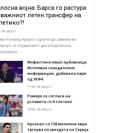
лосна војна: Барса го растура
јважниот летен трансфер на
летико?!
, 08 август
ако Роналд Араухо одлучи да замине во
ерпул, се појави вест дека Барселона
чекувано …
Инфантино имал љубовница:
Испливаа скандалозни
информации, добивала пари
од УЕФА
11:00, 08 август
Ромеро се согласи на
условите со Атлетико
10:00, 08 август
Арсенал со 138 милиони евра
тргнува по ѕвездата на Серија