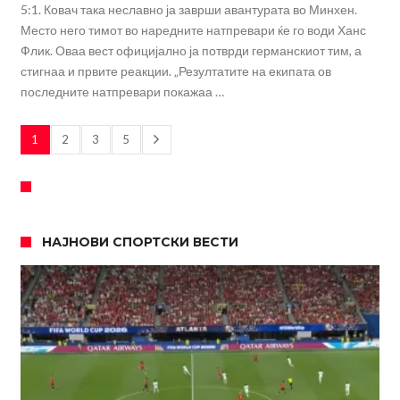
5:1. Ковач така неславно ја заврши авантурата во Минхен.
Место него тимот во наредните натпревари ќе го води Ханс
Флик. Оваа вест официјално ја потврди германскиот тим, а
стигнаа и првите реакции. „Резултатите на екипата ов
последните натпревари покажаа …
1
2
3
5
НАЈНОВИ СПОРТСКИ ВЕСТИ