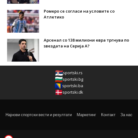
Ромеро се согласи на условите со
Атлетико
Арсенал со 138 милиони евра тргнува по
ѕвездата на Серија А?
sportski.rs
sportski.bg
sportski.ba
sportski.dk
Најнови спортски вести и резултати
Маркетинг
Контакт
За нас