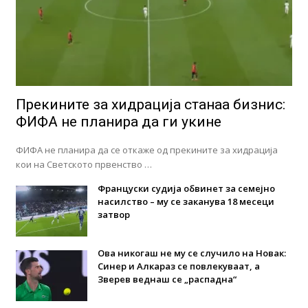
Прекините за хидрација станаа бизнис:
ФИФА не планира да ги укине
ФИФА не планира да се откаже од прекините за хидрација
кои на Светското првенство …
Француски судија обвинет за семејно
насилство – му се заканува 18 месеци
затвор
Ова никогаш не му се случило на Новак:
Синер и Алкараз се повлекуваат, а
Зверев веднаш се „распадна“