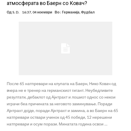
атмосферата во Баерн со Ковач?
Од
S. D.
16:37, 04 ноември
Во :
Германија
,
Фудбал
После 65 натпревари на клупата на Баерн, Нико Ковач од
вчера не е тренер на германскиот гигант. Неубедливите
резултати, дебаклот од Ајнтрахт и лошиот однос со некои
играчи беа причината за неговото заминување. Поради
Ајнтрахт дојде, поради Ајнтрахт и замина, а во Баерн на 65
натпревари оствари учинок од 45 победи, 12 нерешени
натпревари и осум порази. Минатата година освои …