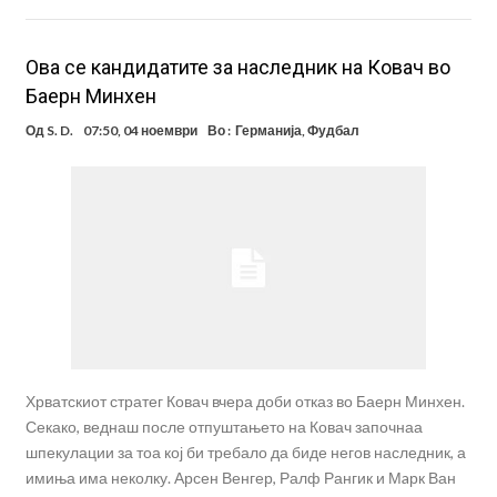
Ова се кандидатите за наследник на Ковач во
Баерн Минхен
Од
S. D.
07:50, 04 ноември
Во :
Германија
,
Фудбал
Хрватскиот стратег Ковач вчера доби отказ во Баерн Минхен.
Секако, веднаш после отпуштањето на Ковач започнаа
шпекулации за тоа кој би требало да биде негов наследник, а
имиња има неколку. Арсен Венгер, Ралф Рангик и Мaрк Ван