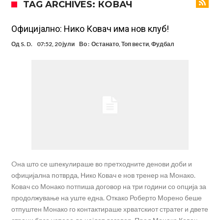
TAG ARCHIVES: КОВАЧ
повлекуваат, а Зверев веднаш се „распадна“
Реал Мадрид донесе одлука: Eндрик заминува во Премиер
лигата!
(ФОТО) Тажна вест од Аргентина: Голема загуба во семејството
Официјално: Нико Ковач има нов клуб!
на Меси
Мурињо воведува строга дисциплина во Реал Мадрид: Ова се
Од
S. D.
07:52, 20 јули
Во :
Останато
,
Топ вести
,
Фудбал
трите нови правила за успех
Целосна војна: Барса го растура најважниот летен трансфер на
Атлетико?!
Инфантино имал љубовница: Испливаа скандалозни
информации, добивала пари од УЕФА
Ромеро се согласи на условите со Атлетико
Арсенал со 138 милиони евра тргнува по ѕвездата на Серија А?
Oна што се шпекулираше во претходните денови доби и
официјална потврда, Нико Ковач е нов тренер на Монако.
Ковач со Монако потпиша договор на три години со опција за
продолжување на уште една. Откако Роберто Морено беше
отпуштен Монако го контактираше хрватскиот стратег и двете