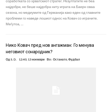
соработката со хрватскиот стратег. Резултатите не беа
најдобри, не беше најдобра ниту играта на Баерн оваа
сезона, но медиумите од Германија како еден од главните
проблеми го наведе лошиот однос на Ковач со играчите.
Меѓутоа, …
Нико Ковач пред нов ангажман: Го менува
неговиот сонародник?
Од
S. D.
12:40, 13 ноември
Во :
Останато
,
Фудбал