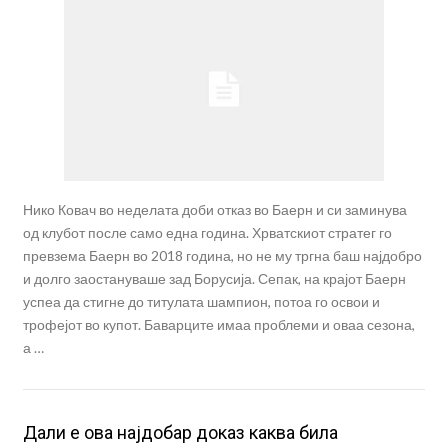
Нико Ковач во неделата доби отказ во Баерн и си заминува
од клубот после само една година. Хрватскиот стратег го
превзема Баерн во 2018 година, но не му тргна баш најдобро
и долго заостануваше зад Борусија. Сепак, на крајот Баерн
успеа да стигне до титулата шампион, потоа го освои и
трофејот во купот. Баварците имаа проблеми и оваа сезона,
а …
Дали е ова најдобар доказ каква била