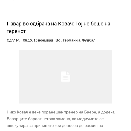
Павар во одбрана на Ковач: Тој не беше на
теренот
Од
V. M.
08:15, 15 ноември
Во :
Германија
,
Фудбал
Нико Ковач е веќе поранешен тренер на Баерн, а додека
Баварците бараат негова замена, во медиумите се
шпекулира за причините кои донесоа до раскин на