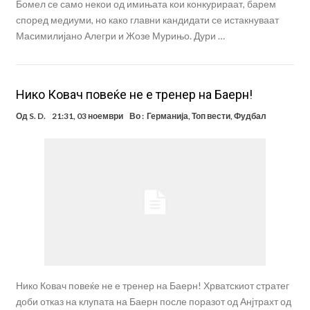
Бомел се само некои од имињата кои конкурираат, барем
според медиуми, но како главни кандидати се истакнуваат
Масимилијано Алегри и Жозе Мурињо. Дури …
Нико Ковач повеќе не е тренер на Баерн!
Од
S. D.
21:31, 03 ноември
Во :
Германија
,
Топ вести
,
Фудбал
Нико Ковач повеќе не е тренер на Баерн! Хрватскиот стратег
доби отказ на клупата на Баерн после поразот од Анјтрахт од