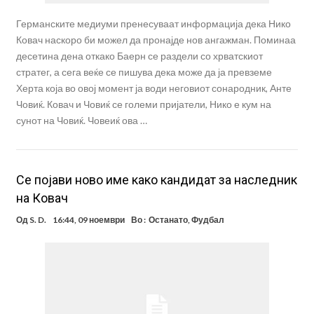
Германските медиуми пренесуваат информација дека Нико
Ковач наскоро би можел да пронајде нов ангажман. Поминаа
десетина дена откако Баерн се раздели со хрватскиот
стратег, а сега веќе се пишува дека може да ја превземе
Херта која во овој момент ја води неговиот сонародник, Анте
Човиќ. Ковач и Човиќ се големи пријатели, Нико е кум на
сунот на Човиќ. Човеиќ ова …
Се појави ново име како кандидат за наследник
на Ковач
Од
S. D.
16:44, 09 ноември
Во :
Останато
,
Фудбал