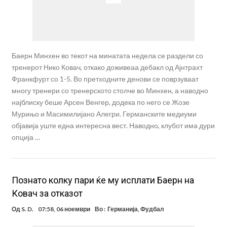
Баерн Минхен во текот на минатата недела се раздели со
тренерот Нико Ковач, откако доживеаа дебакл од Ајнтрахт
Франкфурт со 1-5. Во претходните денови се поврзуваат
многу тренери со тренерското столче во Минхен, а наводно
најблиску беше Арсен Венгер, додека по него се Жозе
Мурињо и Масимилијано Алегри. Германските медиуми
објавија уште една интересна вест. Наводно, клубот има дури
опција …
Познато колку пари ќе му исплати Баерн на
Ковач за отказот
Од
S. D.
07:58, 06 ноември
Во :
Германија
,
Фудбал