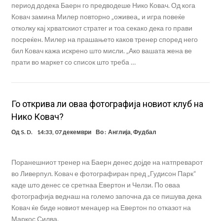
период додека Баерн го предводеше Нико Ковач. Од кога
Ковач замина Милер повторно „оживеа„ и игра повеќе
отколку кај хрватскиот стратег и тоа секако дека го прави
посреќен. Милер на прашањето каков тренер според него
бил Ковач кажа искрено што мисли. „Ако вашата жена ве
прати во маркет со список што треба …
Го открива ли оваа фотографија новиот клуб на
Нико Ковач?
Од
S. D.
14:33, 07 декември
Во :
Англија
,
Фудбал
Поранешниот тренер на Баерн денес дојде на натпреварот
во Ливерпул. Ковач е фотографиран пред „Гудисон Парк“
каде што денес се сретнаа Евертон и Челзи. По оваа
фотографија веднаш на големо започна да се пишува дека
Ковач ќе биде новиот менаџер на Евертон по отказот на
Маркос Силва.