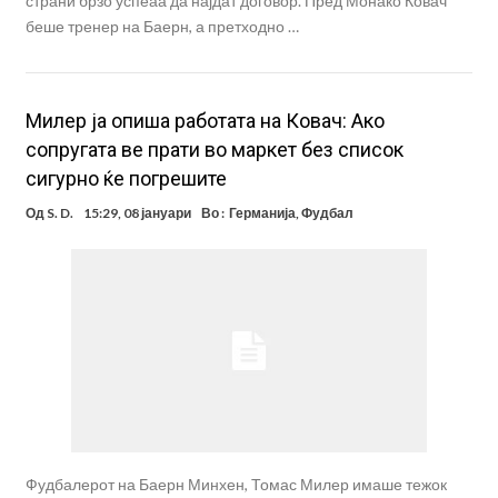
страни брзо успеаа да најдат договор. Пред Монако Ковач
беше тренер на Баерн, а претходно …
Милер ја опиша работата на Ковач: Ако
сопругата ве прати во маркет без список
сигурно ќе погрешите
Од
S. D.
15:29, 08 јануари
Во :
Германија
,
Фудбал
Фудбалерот на Баерн Минхен, Томас Милер имаше тежок