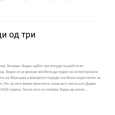
и од три
нер Зинедин Зидан одбил три понуди за работа во
д. Зидан не ја криеше желбата да седне на селекторската
ата на Франција и веројатно поради тоа беше недостапен за
. Но, за него вчера пристигна лоша вест затоа што Дидие
026 година. Затоа сега се очекува Зидан да влезе …