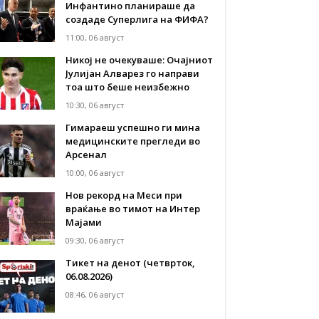
Инфантино планираше да
создаде Суперлига на ФИФА?
11:00, 06 август
Никој не очекуваше: Очајниот
Јулијан Алварез го направи
тоа што беше неизбежно
10:30, 06 август
Гимараеш успешно ги мина
медицинските прегледи во
Арсенал
10:00, 06 август
Нов рекорд на Меси при
враќање во тимот на Интер
Мајами
09:30, 06 август
Тикет на денот (четврток,
06.08.2026)
08:46, 06 август