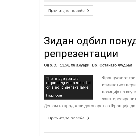
Прочитајте повеќе
Зидан одбил понуд
репрезентации
Од
S. D.
11:58, 08 јануари
Во :
Останато
,
Фудбал
Францускиот тре
изминатиот перио
позиција на клуп
заинтересираните
Дешам го продолжи договорот со Франција до 2
Прочитајте повеќе