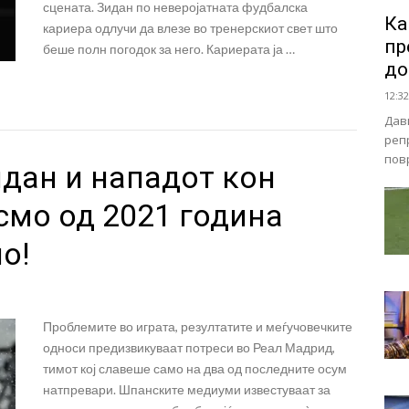
сцената. Зидан по неверојатната фудбалска
Ка
кариера одлучи да влезе во тренерскиот свет што
пр
беше полн погодок за него. Кариерата ја …
до
12:32
Дав
реп
пов
дан и нападот кон
смо од 2021 година
о!
Проблемите во играта, резултатите и меѓучовечките
односи предизвикуваат потреси во Реал Мадрид,
тимот кој славеше само на два од последните осум
натпревари. Шпанските медиуми известуваат за