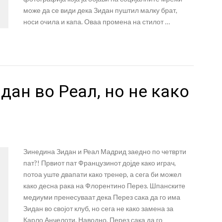
може да се види дека Зидан пуштил малку брат,
носи очила и капа. Оваа промена на стилот …
дан во Реал, но не како
Зинедина Зидан и Реал Мадрид заедно по четврти
пат?! Првиот пат Французинот дојде како играч,
потоа уште двапати како тренер, а сега би можел
како десна рака на Флорентино Перез. Шпанските
медиуми пренесуваат дека Перез сака да го има
Зидан во својот клуб, но сега не како замена за
Карло Анчелоти. Наводно, Перез сака да го