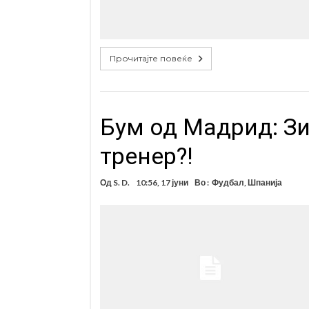
Прочитајте повеќе
Бум од Мадрид: Зи
тренер?!
Од
S. D.
10:56, 17 јуни
Во :
Фудбал
,
Шпанија