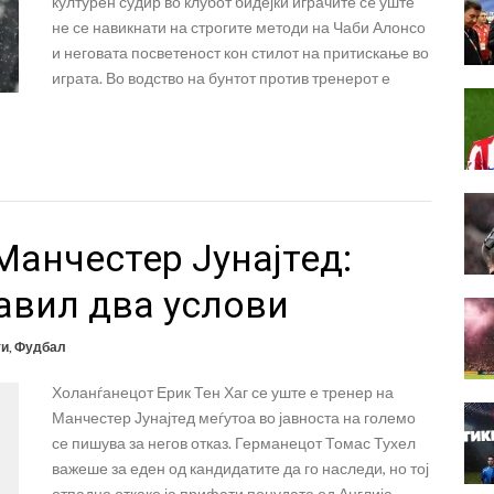
културен судир во клубот бидејќи играчите сè уште
не се навикнати на строгите методи на Чаби Алонсо
и неговата посветеност кон стилот на притискање во
играта. Во водство на бунтот против тренерот е
Манчестер Јунајтед:
авил два услови
ти
,
Фудбал
Холанѓанецот Ерик Тен Хаг се уште е тренер на
Манчестер Јунајтед меѓутоа во јавноста на големо
се пишува за негов отказ. Германецот Томас Тухел
важеше за еден од кандидатите да го наследи, но тој
отпадна откако ја прифати понудата од Англија.