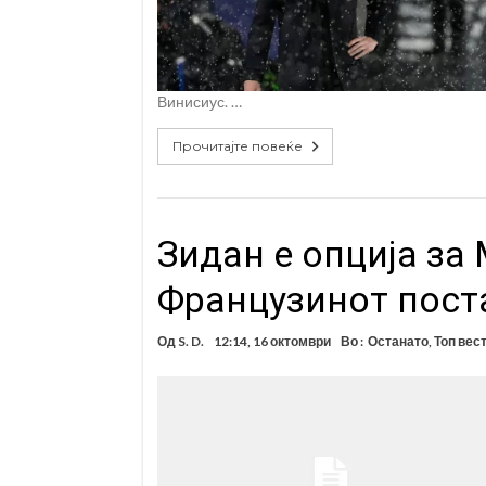
Винисиус. …
Прочитајте повеќе
Зидан е опција за 
Французинот пост
Од
S. D.
12:14, 16 октомври
Во :
Останато
,
Топ вес