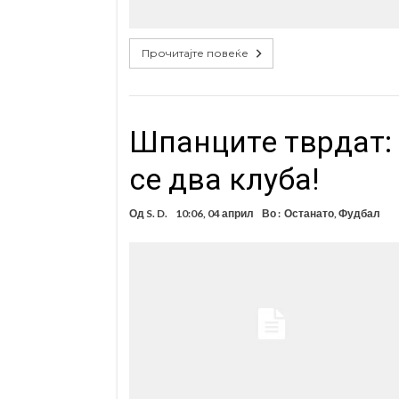
Прочитајте повеќе
Шпанците тврдат: 
се два клуба!
Од
S. D.
10:06, 04 април
Во :
Останато
,
Фудбал