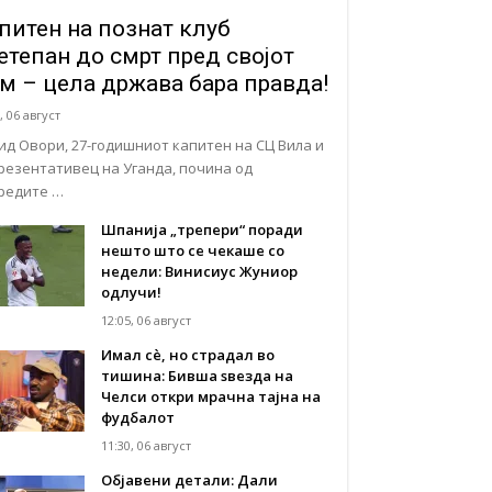
питен на познат клуб
етепан до смрт пред својот
м – цела држава бара правда!
, 06 август
ид Овори, 27-годишниот капитен на СЦ Вила и
резентативец на Уганда, почина од
редите …
Шпанија „трепери“ поради
нешто што се чекаше со
недели: Винисиус Жуниор
одлучи!
12:05, 06 август
Имал сè, но страдал во
тишина: Бивша ѕвезда на
Челси откри мрачна тајна на
фудбалот
11:30, 06 август
Објавени детали: Дали