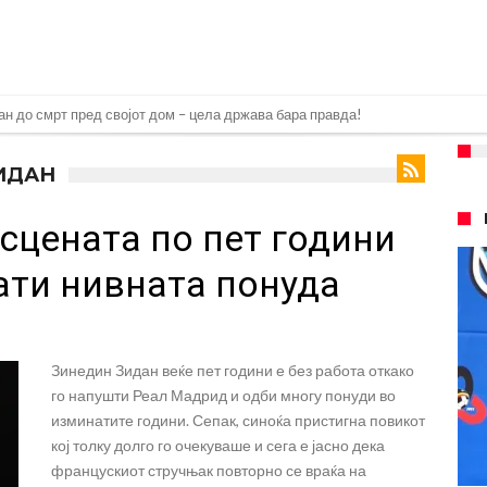
то што се чекаше со недели: Винисиус Жуниор одлучи!
а: Бивша ѕвезда на Челси откри мрачна тајна на фудбалот
ЗИДАН
тино планираше да создаде Суперлига на ФИФА?
 сцената по пет години
Јулијан Алварез го направи тоа што беше неизбежно
дицинските прегледи во Арсенал
ати нивната понуда
ње во тимот на Интер Мајами
8.2026)
Зинедин Зидан веќе пет години е без работа откако
Феран Торес
го напушти Реал Мадрид и одби многу понуди во
ви на Инстаграм откако Реал му понуди нов договор
изминатите години. Сепак, синоќа пристигна повикот
кој толку долго го очекуваше и сега е јасно дека
францускиот стручњак повторно се враќа на