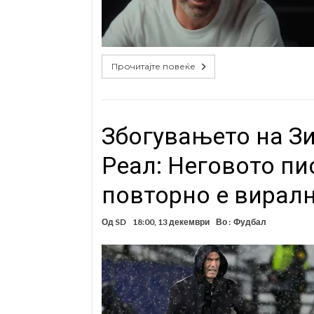
Прочитајте повеќе
Збогувањето на Зи
Реал: Неговото пи
повторно е виралн
Од
SD
18:00, 13 декември
Во :
Фудбал