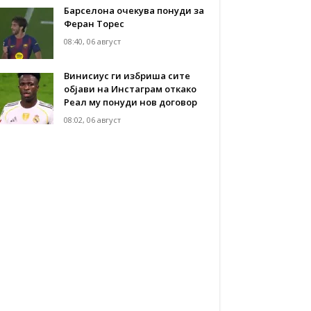
Барселона очекува понуди за
Феран Торес
08:40, 06 август
Винисиус ги избриша сите
објави на Инстаграм откако
Реал му понуди нов договор
08:02, 06 август