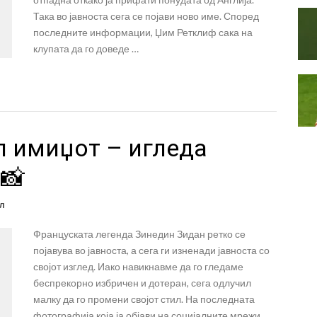
Така во јавноста сега се појави ново име. Според
последните информации, Џим Ретклиф сака на
клупата да го доведе …
л имиџот – игледа
📸
л
Француската легенда Зинедин Зидан ретко се
појавува во јавноста, а сега ги изненади јавноста со
својот изглед. Иако навикнавме да го гледаме
беспрекорно избричен и дотеран, сега одлучил
малку да го промени својот стил. На последната
фотографија која ја објави на социјалните мрежи