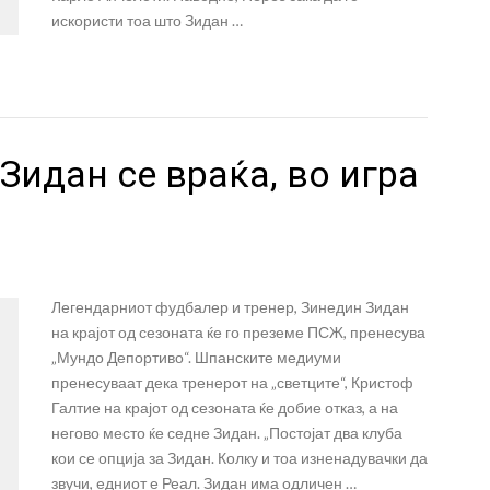
искористи тоа што Зидан …
Зидан се враќа, во игра
Легендарниот фудбалер и тренер, Зинедин Зидан
на крајот од сезоната ќе го преземе ПСЖ, пренесува
„Мундо Депортиво“. Шпанските медиуми
пренесуваат дека тренерот на „светците“, Кристоф
Галтие на крајот од сезоната ќе добие отказ, а на
негово место ќе седне Зидан. „Постојат два клуба
кои се опција за Зидан. Колку и тоа изненадувачки да
звучи, едниот е Реал. Зидан има одличен …