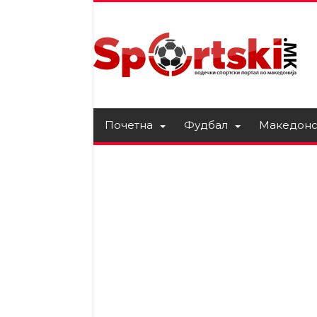
Почетна
Фудбал
Македонс