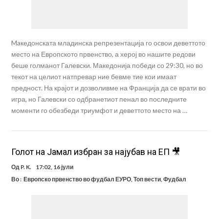
Maкедонската младинска репрезентација го освои деветтото
место на Европското првенство, а херој во нашите редови
беше голманот Галевски. Македонија победи со 29:30, но во
текот на целиот натпревар ние бевме тие кои имаат
предност. На крајот и дозволивме на Франција да се врати во
игра, но Галевски со одбранетиот пенал во последните
моменти го обезбеди триумфот и деветтото место на …
Голот на Јамал избран за најубав на ЕП 🎥
Од
P. K.
17:02, 16 јули
Во :
Европско првенство во фудбал ЕУРО
,
Топ вести
,
Фудбал