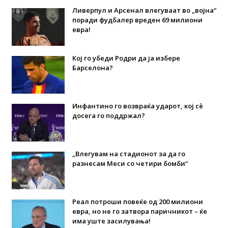
Ливерпул и Арсенал влегуваат во „војна“
поради фудбалер вреден 69 милиони
евра!
Кој го убеди Родри да ја избере
Барселона?
Инфантино го возвраќа ударот, кој сè
досега го поддржал?
„Влегувам на стадионот за да го
разнесам Меси со четири бомби“
Реал потроши повеќе од 200 милиони
евра, но не го затвора паричникот – ќе
има уште засилувања!