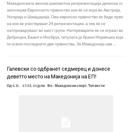
Македонската женска ракометна репрезентација денеска го
започнува Европското првенство кое ќе се игра во Австрија,
Унгарија и Швајцарија. Ова европско првенство ќе биде прво
на кое ќе учествуваат 24 репрезентации, а тие ќе се
натпреваруваат во шест групи. Натпреварите ќе се играат во
Дебрецен, Базел и Инсбрук, титулата ја брани Норвешка која
ги освои последните две првенства. За Македонија ова …
Галевски со одбранет седмерец и донесе
деветто место на Македонија на ЕП!
Од
S. D.
17:23, 21 јули
Во :
Македонски спорт
,
Топ вести