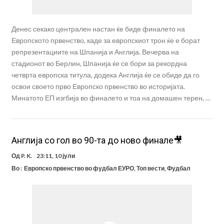
Денес секако централен настан ќе биде финалето на
Европското првенство, каде за европскиот трон ќе е борат
репрезентациите на Шпанија и Англија. Вечерва на
стадионот во Берлин, Шпанија ќе се бори за рекордна
четврта европска титула, додека Англија ќе се обиде да го
освои своето прво Европско првенство во историјата.
Минатото ЕП изгбија во финалето и тоа на домашен терен, …
Англија со гол во 90-та до ново финале🎥
Од
P. K.
23:11, 10 јули
Во :
Европско првенство во фудбал ЕУРО
,
Топ вести
,
Фудбал