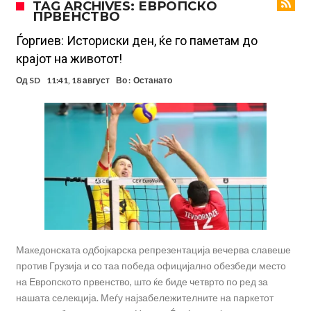
TAG ARCHIVES: ЕВРОПСКО
ПРВЕНСТВО
Инфантино го возвраќа ударот, кој сè досега го поддржал?
„Влегувам на стадионот за да го разнесам Меси со четири бомби“
Ѓоргиев: Историски ден, ќе го паметам до
крајот на животот!
Реал потроши повеќе од 200 милиони евра, но не го затвора
Од
SD
11:41, 18 август
Во :
Останато
паричникот – ќе има уште засилувања!
После распродажба, време е Њукасл да ја отвори касата, дали
има 100.000.000 евра за да ги задоволи Германците?
Ова што се случи на другиот крај од планетата најдобро покажува
кој е и што е Лука Модриќ
Феран Торес кажал “да” на Пари Сен Жермен
Јувентус го сака Рајндерс, но под еден услов
Македонската одбојкарска репрезентација вечерва славеше
против Грузија и со таа победа официјално обезбеди место
на Европското првенство, што ќе биде четврто по ред за
нашата селекција. Меѓу најзабележителните на паркетот