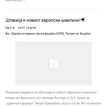
Шпанија е новиот европски шампион!🎥
Од
P. K.
23:07, 14 јули
Во :
Европско првенство во фудбал ЕУРО
,
Топ вести
,
Фудбал
Репрезентацијата на Шпанија е новиот европски шампион
откако во финалето ја совлада Англија со 2:1. Херој за
„црвената фурија“ беше Ојарзабал, кој со гол во 86-та минута