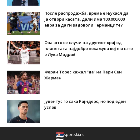
После распродажба, време е Њукасл да
ја отвори касата, дали има 100.000.000
евра за да ги задоволи Германците?
Ова што се случи на другиот крај од
планетата најдобро покажува кој е и што
е Лука Модриќ
Феран Торес кажал “да” на Пари Сен
Жермен
Јувентус го сака Рајндерс, но под еден
услов
sportski.rs