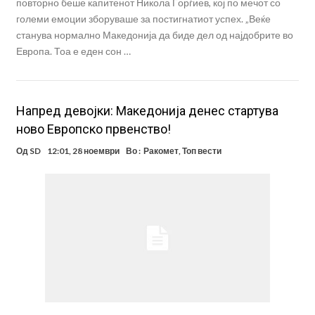
повторно беше капитенот Никола Ѓорѓиев, кој по мечот со
големи емоции зборуваше за постигнатиот успех. „Веќе
станува нормално Македонија да биде дел од најдобрите во
Европа. Тоа е еден сон …
Напред девојки: Македонија денес стартува
ново Европско првенство!
Од
SD
12:01, 28 ноември
Во :
Ракомет
,
Топ вести