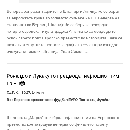
Вечерва репрезентациите на Шпанија и Англија ќе се борат
за европската круна во големото финале на ЕП. Вечерва на
стадионот во Берлин, Шпанија ќе се бори за рекордна
четврта европска титула, додека Англија ќе се обиде да го
освои своето прво Европско првенство во историјата. Веќе се
познати и стартните постави, а двајцата селектори изведоа
очекувани тимови. Шпанија: Унаи Симон, …
Роналдо и Лукаку го предводат најлошиот тим
на ЕП📷
Од
P. K.
10:27, 14 јули
Во :
Европско првенство во фудбал ЕУРО
,
Топ вести
,
Фудбал
Шпанската „Марка“ го избраа најлошиот тим на Европското
првенство кое завршува вечерва со финалето помеѓу