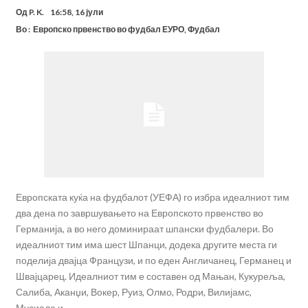
Од
P. K.
16:58, 16 јули
Во :
Европско првенство во фудбал ЕУРО
,
Фудбал
Европската куќа на фудбалот (УЕФА) го избра идеалниот тим
два дена по завршувањето на Европското првенство во
Германија, а во него доминираат шпански фудбалери. Во
идеалниот тим има шест Шпанци, додека другите места ги
поделија двајца Французи, и по еден Англичанец, Германец и
Швајцарец. Идеалниот тим е составен од Мањан, Кукуреља,
Салиба, Аканџи, Вокер, Руиз, Олмо, Родри, Вилијамс,
Мусиала и …