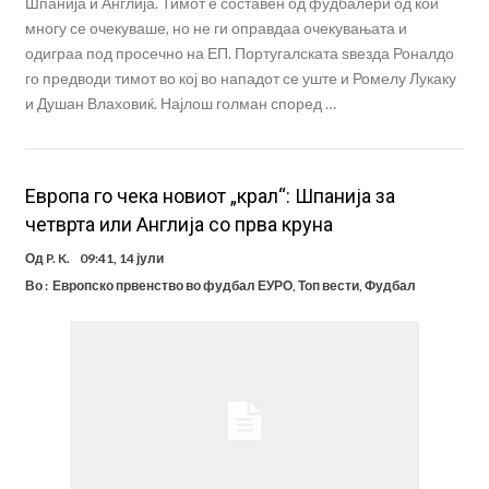
Шпанија и Англија. Тимот е составен од фудбалери од кои
многу се очекуваше, но не ги оправдаа очекувањата и
одиграа под просечно на ЕП. Португалската ѕвезда Роналдо
го предводи тимот во кој во нападот се уште и Ромелу Лукаку
и Душан Влаховиќ. Најлош голман според …
Европа го чека новиот „крал“: Шпанија за
четврта или Англија со прва круна
Од
P. K.
09:41, 14 јули
Во :
Европско првенство во фудбал ЕУРО
,
Топ вести
,
Фудбал