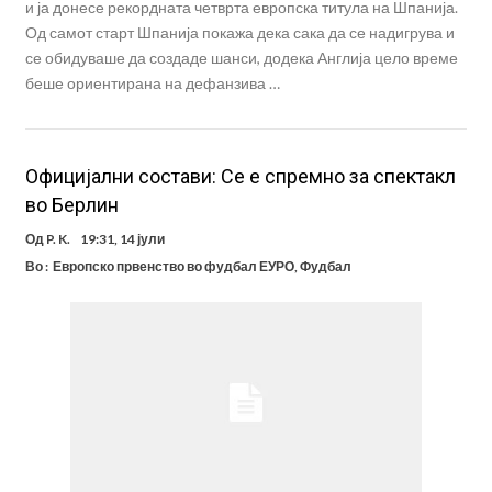
и ја донесе рекордната четврта европска титула на Шпанија.
Од самот старт Шпанија покажа дека сака да се надигрува и
се обидуваше да создаде шанси, додека Англија цело време
беше ориентирана на дефанзива …
Официјални состави: Се е спремно за спектакл
во Берлин
Од
P. K.
19:31, 14 јули
Во :
Европско првенство во фудбал ЕУРО
,
Фудбал