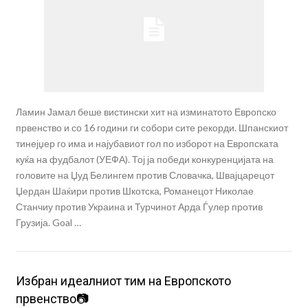
Ламин Јамал беше вистински хит на изминатото Европско
првенство и со 16 години ги собори сите рекорди. Шпанскиот
тинејџер го има и најубавиот гол по изборот на Европската
куќа на фудбалот (УЕФА). Тој ја победи конкуренцијата на
головите на Џуд Белингем против Словачка, Швајцарецот
Џердан Шаќири против Шкотска, Романецот Николае
Станчиу против Украина и Турчинот Арда Ѓулер против
Грузија. Goal …
Избран идеалниот тим на Европското
првенство📷