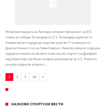
Репрезентацијата на Англија е вториот финалист на ЕП,
откако ја победи Холандија со 2:1. Холандија одлично го
отвори мечот и дојде до водство уште во 7-та минута со
фантастичниот гол на Чави Симонс. Неколку минути подоцна
судијата покажа на белата точка после стартот на Думфрис
над Хари Кејн, кој беше сигурен реализатор за 1:1. Темппто
на игра падна во вториот …
1
2
3
18
НАЈНОВИ СПОРТСКИ ВЕСТИ