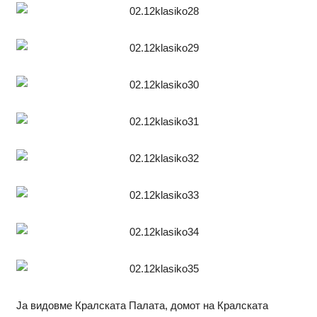
Ја видовме Кралската Палата, домот на Кралската