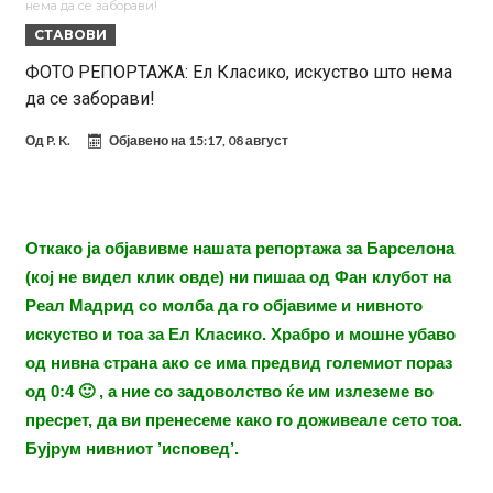
нема да се заборави!
вреден 69 милиони евра!
Кој го убеди Родри да ја избере Барселона?
СТАВОВИ
Инфантино го возвраќа ударот, кој сè досега го поддржал?
ФОТО РЕПОРТАЖА: Ел Класико, искуство што нема
да се заборави!
„Влегувам на стадионот за да го разнесам Меси со четири бомби“
Реал потроши повеќе од 200 милиони евра, но не го затвора
Од
P. K.
Објавено на
15:17, 08 август
паричникот – ќе има уште засилувања!
После распродажба, време е Њукасл да ја отвори касата, дали
има 100.000.000 евра за да ги задоволи Германците?
Ова што се случи на другиот крај од планетата најдобро покажува
Откако ја објавивме нашата репортажа за Барселона
кој е и што е Лука Модриќ
(
кој не видел клик овде
) ни пишаа од Фан клубот на
Реал Мадрид со молба да го објавиме и нивното
искуство и тоа за Ел Класико. Храбро и мошне убаво
од нивна страна ако се има предвид големиот пораз
од 0:4 🙂 , а ние со задоволство ќе им излеземе во
пресрет, да ви пренесеме како го доживеале сето тоа.
Бујрум нивниот ’исповед’.