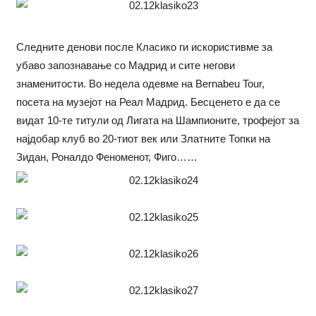
Следните денови после Класико ги искористивме за
убаво запознавање со Мадрид и сите негови
знаменитости. Во недела одевме на Bernabeu Tour,
посета на музејот на Реал Мадрид. Бесценето е да се
видат 10-те титули од Лигата на Шампионите, трофејот за
најдобар клуб во 20-тиот век или Златните Топки на
Зидан, Роналдо Феноменот, Фиго……