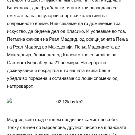
Барселона, два фудбалски гиганти кои оправдано се
сметаат за најпопуларни спортски колективи на
современото време. Ние сакавме да го доживееме тоа
искуство, да бидеме дел од Класико. И успеавме во тоа.
Петмина фанови на Реал Мадрид, од официјалната Пења
на Реал Мадрид во Македонија, Пења Мадридиста де
Македонија, бевме дел од Класико кое се играше на
Сантиаго Бернабеу на 21 ноември. Неверојатно
доживување и покрај тоа што нашата екипа беше
убедливо поразена и останавме со лоши спомени од
натпреварот.
Мадрид како град е голем предизвик самиот по себе.
Толку сличен со Барселона, другиот бисер на шпанската