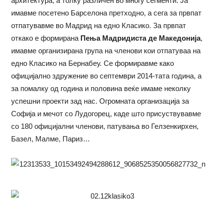
архитектура, а толку различен во многу сегменти. Ја
имавме посетено Барселона претходно, а сега за првпат
отпатувавме во Мадрид на едно Класико. За првпат
откако е формирана
Пења Мадридиста де Македонија
,
имавме организирана група на членови кои отпатуваа на
едно Класико на Бернабеу. Се формиравме како
официјално здружение во септември 2014-тата година, а
за помалку од година и половина веќе имаме неколку
успешни проекти зад нас. Огромната организација за
Софија и мечот со Лудогорец, каде што присуствувавме
со 180 официјални членови, патувања во Гелзенкирхен,
Базел, Малме, Париз…