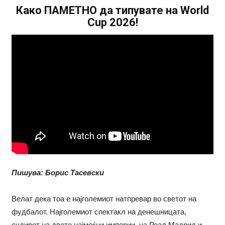
Како ПАМЕТНО да типувате на World
Cup 2026!
Пишува: Борис Тасевски
Велат дека тоа е најголемиот натпревар во светот на
фудбалот. Најголемиот спектакл на денешницата,
судирот на двете најмоќни империи, на Реал Мадрид и