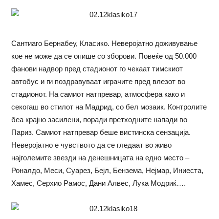
Сантиаго Бернабеу, Класико. Неверојатно доживување
кое не може да се опише со зборови. Повеќе од 50.000
фанови надвор пред стадионот го чекаат тимскиот
автобус и ги поздравуваат играчите пред влезот во
стадионот. На самиот натпревар, атмосфера како и
секогаш во стилот на Мадрид, со бел мозаик. Контролите
беа крајно засилени, поради претходните напади во
Париз. Самиот натпревар беше вистинска сензација.
Неверојатно е чувството да се гледаат во живо
најголемите звезди на денешницата на едно место –
Роналдо, Меси, Суарез, Бејл, Бензема, Нејмар, Иниеста,
Хамес, Серхио Рамос, Дани Алвес, Лука Модриќ….