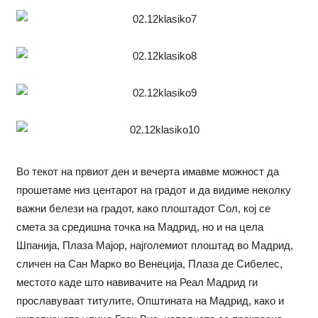
Во текот на првиот ден и вечерта имавме можност да
прошетаме низ центарот на градот и да видиме неколку
важни белези на градот, како плоштадот Сол, кој се
смета за средишна точка на Мадрид, но и на цела
Шпанија, Плаза Мајор, најголемиот плоштад во Мадрид,
сличен на Сан Марко во Венеција, Плаза де Сибелес,
местото каде што навивачите на Реал Мадрид ги
прославуваат титулите, Општината на Мадрид, како и