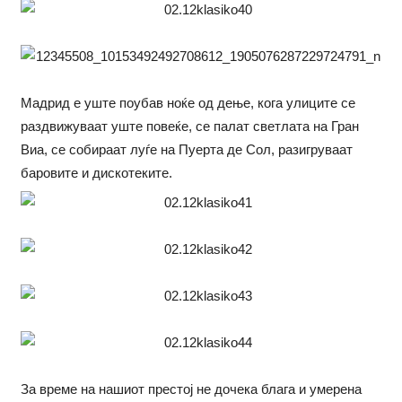
Мадрид е уште поубав ноќе од дење, кога улиците се
раздвижуваат уште повеќе, се палат светлата на Гран
Виа, се собираат луѓе на Пуерта де Сол, разигруваат
баровите и дискотеките.
За време на нашиот престој не дочека блага и умерена