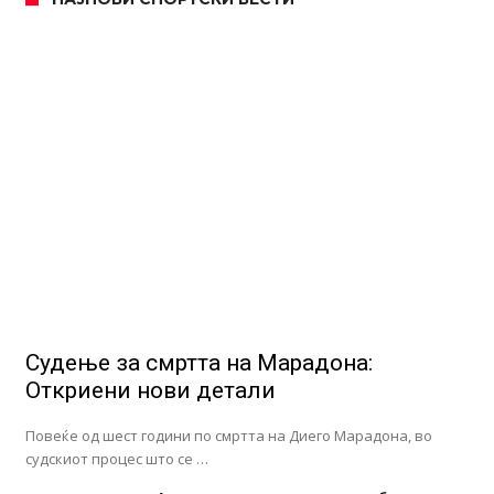
Судење за смртта на Марадона:
Откриени нови детали
Повеќе од шест години по смртта на Диего Марадона, во
судскиот процес што се …