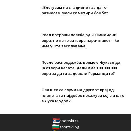
„Влегувам на стадионот за да го
разнесам Меси со четири бомби“
Реал потроши повеќе од 200 милиони
евра, но не го затвора паричникот – ќе
има уште засилувања!
После распродажба, време е Њукасл да
ја отвори касата, дали има 100.000.000
евра за да ги задоволи Германците?
Ова што се случи на другиот крај од
планетата најдобро покажува кој е и што
е Лука Модриќ
sportski.rs
sportski.bg