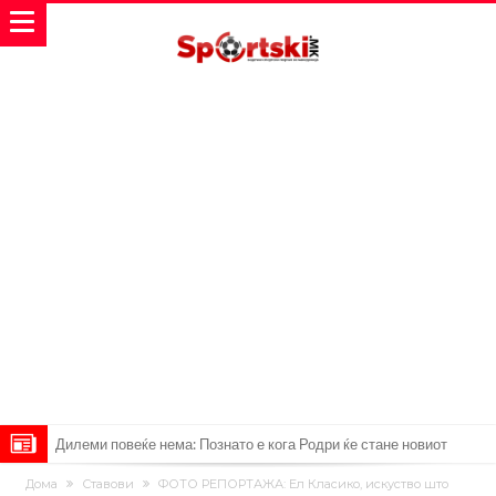
Дилеми повеќе нема: Познато е кога Родри ќе стане новиот
фудбалер на Барселона
Ливерпул и Арсенал влегуваат во „војна“ поради фудбалер
Дома
Ставови
ФОТО РЕПОРТАЖА: Ел Класико, искуство што