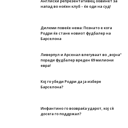
Англиски репрезентативец обвинет за
напад во ноќен клуб – ќе оди на суд!
Дилеми повеќе нема: Познато е кога
Родри ќе стане новиот фудбалер на
Барселона
Ливерпул и Арсенал влегуваат во „војна“
поради фудбалер вреден 69 милиони
евра!
Кој го убеди Родри да ја избере
Барселона?
Инфантино го возвраќа ударот, кој сè
досега го поддржал?