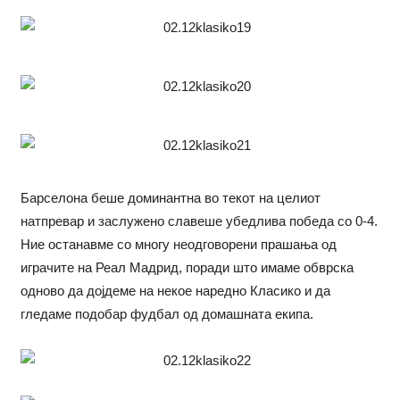
Барселона беше доминантна во текот на целиот
натпревар и заслужено славеше убедлива победа со 0-4.
Ние останавме со многу неодговорени прашања од
играчите на Реал Мадрид, поради што имаме обврска
одново да дојдеме на некое наредно Класико и да
гледаме подобар фудбал од домашната екипа.