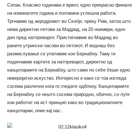
Сепак, Класико годинава е врвот, едно прекрасно финале
на изминатите година и половина успешна работа.
Тргнавме од аеродромот во Скопје, преку Рим, затоа што
нема директни летови за Мадрид, на 20 ноември, еден
ден пред натпреварот. Пристигнавме во Мадрид во
раните утрински часови во петокот. И веднаш без
размислување се упативме кон Бернабеу. Таму ги
подигнавме картите за натпреварот, директно од
канцелариите на Бернабеу, што само по себе беше едно
неверојатно искуство. Интересно е како се тоа изгледа
сосема различно кога го гледате одблизу. Канцелариите
на Бернабеу се нешто сосема природно, обично, со луѓе
кои работат на ист принцип како во традиционалните
канцеларии, оние кај нас.