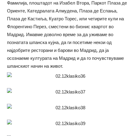
Фамилија, плоштадот на Изабел Втора, Паркот Плаза де
Ориенте, Катедралата Алмудена, Плаза де Еспања,
Плаза де Кастиља, Куатро Торес, или четирите кули на
Флорентино Перез, сместени во бизнис квартот во
Мадрид. Имавме доволно време за да уживаме во
познатата шпанска кујна, да ги посетиме некои од
најдобрите ресторани и барови во Мадрид, да ја
осознаеме културата на Мадрид и да го почувствуваме
шпанскиот начин на живот.