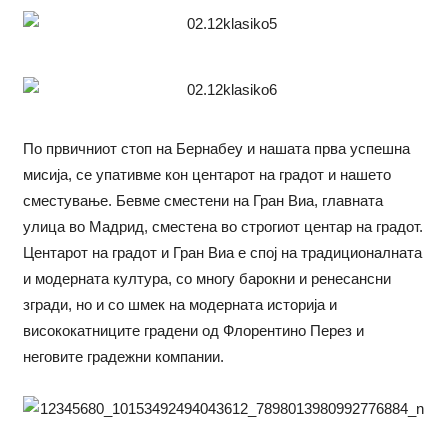
По првичниот стоп на Бернабеу и нашата прва успешна
мисија, се упативме кон центарот на градот и нашето
сместување. Бевме сместени на Гран Виа, главната
улица во Мадрид, сместена во строгиот центар на градот.
Центарот на градот и Гран Виа е спој на традиционалната
и модерната култура, со многу барокни и ренесансни
згради, но и со шмек на модерната историја и
висококатниците градени од Флорентино Перез и
неговите градежни компании.