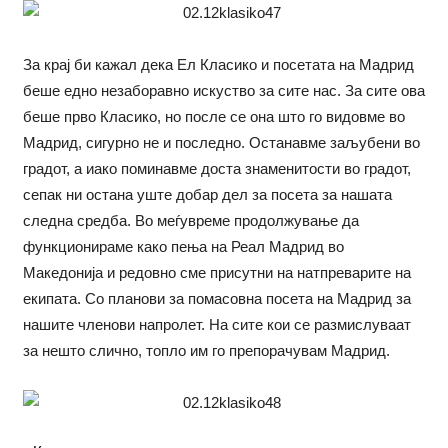
За крај би кажал дека Ел Класико и посетата на Мадрид
беше едно незаборавно искуство за сите нас. За сите ова
беше прво Класико, но после се она што го видовме во
Мадрид, сигурно не и последно. Останавме заљубени во
градот, а иако поминавме доста знаменитости во градот,
сепак ни остана уште добар дел за посета за нашата
следна средба. Во меѓувреме продолжување да
функционираме како пења на Реал Мадрид во
Македонија и редовно сме присутни на натпреварите на
екипата. Со планови за помасовна посета на Мадрид за
нашите членови напролет. На сите кои се размислуваат
за нешто слично, топло им го препорачувам Мадрид.