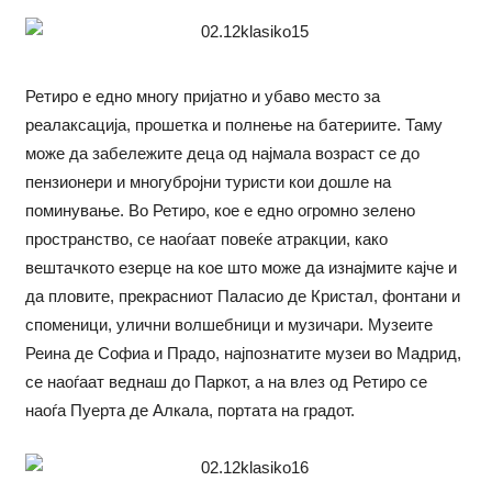
Ретиро е едно многу пријатно и убаво место за
реалаксација, прошетка и полнење на батериите. Таму
може да забележите деца од најмала возраст се до
пензионери и многубројни туристи кои дошле на
поминување. Во Ретиро, кое е едно огромно зелено
пространство, се наоѓаат повеќе атракции, како
вештачкото езерце на кое што може да изнајмите кајче и
да пловите, прекрасниот Паласио де Кристал, фонтани и
споменици, улични волшебници и музичари. Музеите
Реина де Софиа и Прадо, најпознатите музеи во Мадрид,
се наоѓаат веднаш до Паркот, а на влез од Ретиро се
наоѓа Пуерта де Алкала, портата на градот.