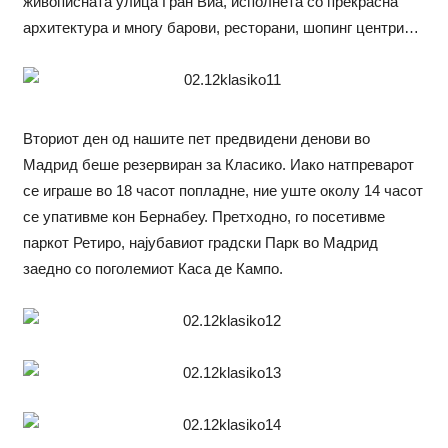
живописната улица Гран Виа, исполнета со прекрасна
архитектура и многу барови, ресторани, шопинг центри…
Вториот ден од нашите пет предвидени денови во
Мадрид беше резервиран за Класико. Иако натпреварот
се играше во 18 часот попладне, ние уште околу 14 часот
се упативме кон Бернабеу. Претходно, го посетивме
паркот Ретиро, најубавиот градски Парк во Мадрид
заедно со поголемиот Каса де Кампо.