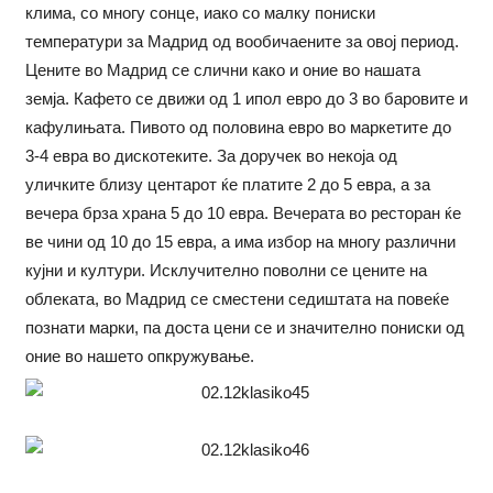
клима, со многу сонце, иако со малку пониски
температури за Мадрид од вообичаените за овој период.
Цените во Мадрид се слични како и оние во нашата
земја. Кафето се движи од 1 ипол евро до 3 во баровите и
кафулињата. Пивото од половина евро во маркетите до
3-4 евра во дискотеките. За доручек во некоја од
уличките близу центарот ќе платите 2 до 5 евра, а за
вечера брза храна 5 до 10 евра. Вечерата во ресторан ќе
ве чини од 10 до 15 евра, а има избор на многу различни
кујни и култури. Исклучително поволни се цените на
облеката, во Мадрид се сместени седиштата на повеќе
познати марки, па доста цени се и значително пониски од
оние во нашето опкружување.