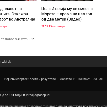
д планот на
Цела Италија му се смее на
нците: Откажан
Мората – промаши цел гол
арот во Австралија
од два метри (Видео)
кември
21:59, 15 септември
јте поврзани статии
rtski.dk
Најнови спортски вести и резултати
Маркетинг
Контакт
За нас
ица со 18+ години. Играј одговорно!
забавните игри не е дозволено физичко лице да учествува во странски игри 