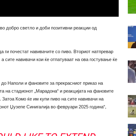
 во добро светло и доби позитивни реакции од
да ги почестат навивачите со пиво. Вториот натпревар
 а сите навивачи кои ќе отпатуваат на ова гостување ќе
 до Наполи и фановите за прекрасниот приказ на
та на стадионот „Марадона“ и реакцијата на фановите
 Затоа Комо ќе им купи пиво на сите навивачи на
онот Џузепе Синигалија во февруари 2025 година“,