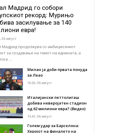
ал Мадрид го собори
упскиот рекорд: Мурињо
бива засилување за 140
лиони евра!
, 06 август
л Мадрид продолжува со амбициозниот
ект за создавање на тимот на иднината, а
еска …
Милан ја доби првата понуда
за Леао
16:20, 06 август
Италијански петтолигаш
добива неверојатен стадион
од 62 милиони евра? (Видео)
15:41, 06 август
Голем удар за Барселона:
Херојот на финалето на