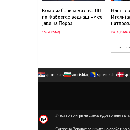
Комо избори место во ЛШ,
Ништо о
па Фабрегас веднаш му се
Италија
јави на Перез
натпрев
15:33, 25 мај
20:00, 23 де
Прочита
sportski.rs
sportski.bg
sportski.ba
spo
Учество во игри на среќа е дозволено за л
Согласно Законот за игрите на среќа и за 