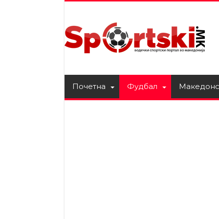
Почетна
Фудбал
Македонс