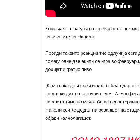
Комо иако го загуби натпреварот се покажа
навивачите на Наполи.
Поради таквите реакции тие одлучија сега 
помеѓу овие две екипи се игра во февруари,
добијат и гратис пиво.
„Комо сака да изрази искрена благодарност
спортски дух по петочниот меч. Атмосфера
на двата тима по мечот беше неповторлива.
Наполи кои ќе дојдат на реваншот на стади
објави калчолигашот.