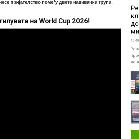
онесе пријателство помеѓу двете навивачки групи.
Ре
кл
ипувате на World Cup 2026!
до
ми
16:40
Реа
про
ден