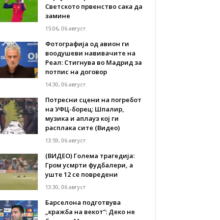
Светското првенство сака да
замине
15:06, 06 август
Фотографија од авион ги
воодушеви навивачите на
Реал: Стигнува во Мадрид за
потпис на договор
14:30, 06 август
Потресни сцени на погребот
на УФЦ-борец: Шпалир,
музика и аплауз кој ги
расплака сите (Видео)
13:59, 06 август
(ВИДЕО) Голема трагедија:
Гром усмрти фудбалери, а
уште 12 се повредени
13:30, 06 август
Барселона подготвува
„кражба на векот“: Деко не