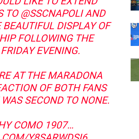
ULD LIKE TO EXTEND
S TO
@SSCNAPOLI
AND
E BEAUTIFUL DISPLAY OF
IP FOLLOWING THE
FRIDAY EVENING.
RE AT THE MARADONA
ACTION OF BOTH FANS
 WAS SECOND TO NONE.
WHY COMO 1907…
R.COM/Y8SARWDSI6