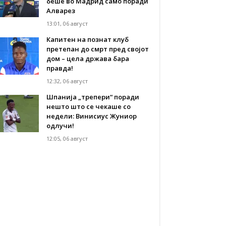
беше во Мадрид само поради
Алварез
13:01, 06 август
Капитен на познат клуб
претепан до смрт пред својот
дом – цела држава бара
правда!
12:32, 06 август
Шпанија „трепери“ поради
нешто што се чекаше со
недели: Винисиус Жуниор
одлучи!
12:05, 06 август