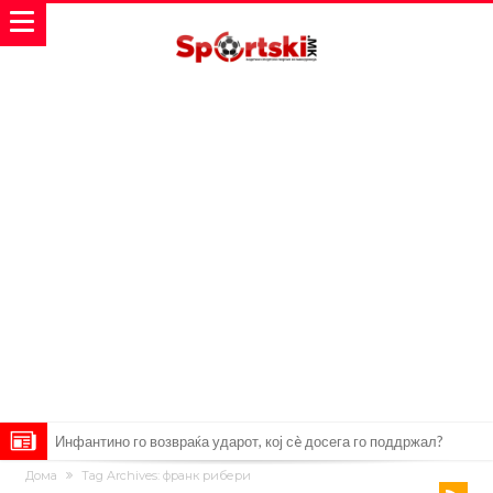
„Влегувам на стадионот за да го разнесам Меси со четири бомби“
Дома
Tag Archives: франк рибери
Реал потроши повеќе од 200 милиони евра, но не го затвора