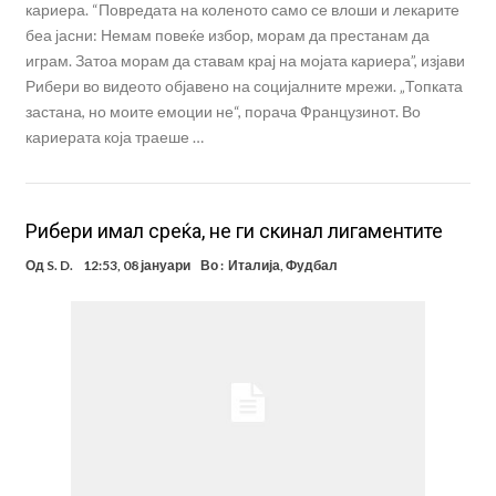
кариера. “Повредата на коленото само се влоши и лекарите
беа јасни: Немам повеќе избор, морам да престанам да
играм. Затоа морам да ставам крај на мојата кариера”, изјави
Рибери во видеото објавено на социјалните мрежи. „Топката
застана, но моите емоции не“, порача Французинот. Во
кариерата која траеше …
Рибери имал среќа, не ги скинал лигаментите
Од
S. D.
12:53, 08 јануари
Во :
Италија
,
Фудбал