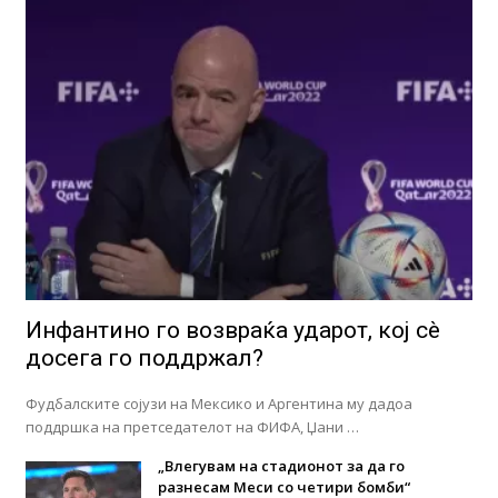
Инфантино го возвраќа ударот, кој сè
досега го поддржал?
Фудбалските сојузи на Мексико и Аргентина му дадоа
поддршка на претседателот на ФИФА, Џани …
„Влегувам на стадионот за да го
разнесам Меси со четири бомби“