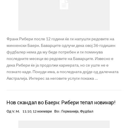
Франк Рибери после 12 години ќе ги напушти редовите на
минхенски Баерн. Баварците одлучи дека овој 36-годишен
фудбалер нема да му биде потребен и ги поминува
последните месеци во редовите на Баварците. Извесно е
дека Рибери ќе ја продолжи кариерата, но се уште не е
познато каде. Понуди има, а последната дојде од далечната
Австралија. Интерес за неговите услуги покажа …
Нов скандал во Баерн: Рибери тепал новинар!
Од
V. M.
11:10, 12 ноември
Во :
Германија
,
Фудбал