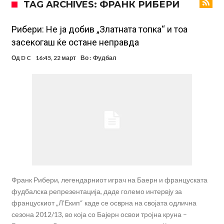
TAG ARCHIVES: ФРАНК РИБЕРИ
паричникот – ќе има уште засилувања!
После распродажба, време е Њукасл да ја отвори касата, дали
има 100.000.000 евра за да ги задоволи Германците?
Ова што се случи на другиот крај од планетата најдобро покажува
Рибери: Не ја добив „Златната топка“ и тоа
засекогаш ќе остане неправда
кој е и што е Лука Модриќ
Феран Торес кажал “да” на Пари Сен Жермен
Од
D C
16:45, 22 март
Во :
Фудбал
Јувентус го сака Рајндерс, но под еден услов
ПСЖ и Ливерпул имаат доверба дека ќе постигнат договор за
Баркола
Барселона ја испрати првата понуда до Манчестер Сити за Родри
Манчестер Сити веќе му најде замена на Родри, и тоа во голем
ривал!
Франк Рибери, легендарниот играч на Баерн и француската
фудбалска репрезентација, даде големо интервју за
францускиот „Л’Екип“ каде се осврна на својата одлична
сезона 2012/13, во која со Бајерн освои тројна круна –