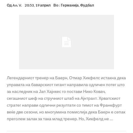
Од
An. V.
20:53, 19 април
Во :
Германија
,
Фудбал
Легендарниот тренер на Баерн, Отмар Хикфелс истакна дека
управата на баварскиот гигант направила одличен потег што
за наследник на Јап Хајнкес го постави Нико Ковач,
сегашниот шеф на стручниот штаб на Ајнтрахт. Хрватскиот
стратег направи одлични резултати со тимот на Франкфурт
веќе две сезони, но многумина помислија дека Баерн е сепак
преголем залак за така млад тренер. Но, Хикфелд не …