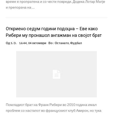
време е пропратена и со чести повреди. Додека Лотар Матје
и препорача на …
Откриено седум години подоцна – Еве како
Рибери му пронашол ангажман на својот брат
Од
S. D.
16:44, 04 октомври
Во :
Останато
,
Фудбал
Помладиот брат на Франк Рибери во 2010 година имал
проблем со настапот во францускиот клуб Авирон, но тука