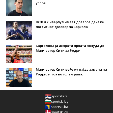
услов
ПСЖ и Ливерпул имаат доверба дека ќе
постигнат договор за Баркола
Барселона ја испрати првата понуда до
Манчестер Сити за Родри
Манчестер Сити веќе му најде замена на
Родри, и тоа во голем ривал!
sportski.rs
sportski.bg
sportski.ba
sportski.dk