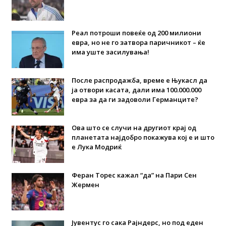
Реал потроши повеќе од 200 милиони
евра, но не го затвора паричникот – ќе
има уште засилувања!
После распродажба, време е Њукасл да
ја отвори касата, дали има 100.000.000
евра за да ги задоволи Германците?
Ова што се случи на другиот крај од
планетата најдобро покажува кој е и што
е Лука Модриќ
Феран Торес кажал “да” на Пари Сен
Жермен
Јувентус го сака Рајндерс, но под еден