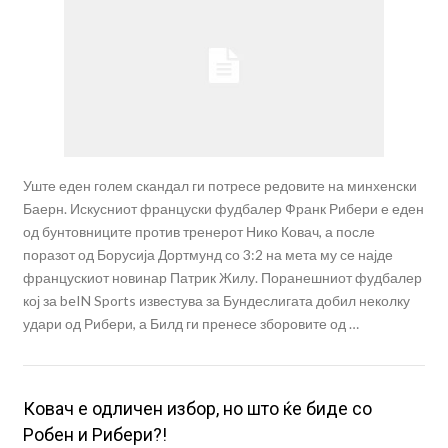
Уште еден голем скандал ги потресе редовите на минхенски
Баерн. Искусниот француски фудбалер Франк Рибери е еден
од бунтовниците против тренерот Нико Ковач, а после
поразот од Борусија Дортмунд со 3:2 на мета му се најде
францускиот новинар Патрик Жилу. Поранешниот фудбалер
кој за beIN Sports известува за Бундеслигата добил неколку
удари од Рибери, а Билд ги пренесе зборовите од …
Ковач е одличен избор, но што ќе биде со
Робен и Рибери?!