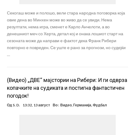
Секогаш може и полошо, вели стара народна поговорка која
овие дена во Минхен може во живо да се увиди. Нема
резултати, нема игра, сменет е Карло Анчелоти, а во
денешниот меч со Херта, детал кој и онака лошиот старт на
сезоната може да направи е фактот дека Франк Рибери
повторно е повреден. Се уште е рано за прогнози, но судејќи
…
(Видео) „ДВЕ“ мајстории на Рибери: И ги одврза
копачките на судиката и постигна фантастичен
погодок!
Од
S. D.
13:32, 13 август
Во :
Видео
,
Германија
,
Фудбал