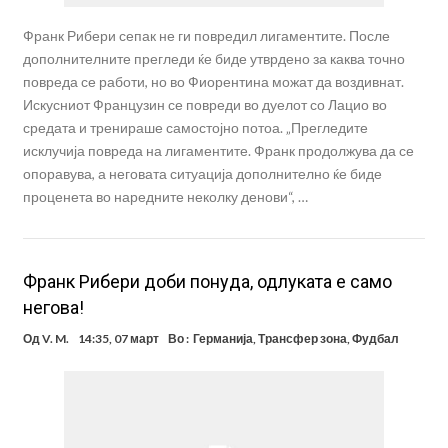
Франк Рибери сепак не ги повредил лигаментите. После
дополнителните прегледи ќе биде утврдено за каква точно
повреда се работи, но во Фиорентина можат да воздивнат.
Искусниот Французин се повреди во дуелот со Лацио во
средата и тренираше самостојно потоа. „Прегледите
исклучија повреда на лигаментите. Франк продолжува да се
опоравува, а неговата ситуација дополнително ќе биде
проценета во наредните неколку денови“, …
Франк Рибери доби понуда, одлуката е само
негова!
Од
V. M.
14:35, 07 март
Во :
Германија
,
Трансфер зона
,
Фудбал