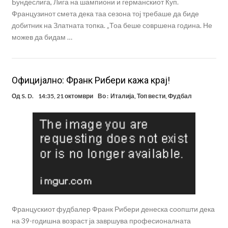
Бундеслига, Лига на шампиони и германскиот Куп.
Французинот смета дека таа сезона тој требаше да биде
добитник на Златната топка. „Тоа беше совршена година. Не
можев да бидам …
Официјално: Франк Рибери кажа крај!
Од
S. D.
14:35, 21 октомври
Во :
Италија
,
Топ вести
,
Фудбал
Францускиот фудбалер Франк Рибери денеска соопшти дека
на 39-годишна возраст ја завршува професионалната