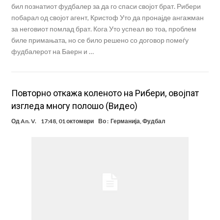
бил познатиот фудбалер за да го спаси својот брат. Рибери
побарал од својот агент, Кристоф Уто да пронајде ангажман
за неговиот помлад брат. Кога Уто успеал во тоа, проблем
биле примањата, но се било решено со договор помеѓу
фудбалерот на Баерн и …
Повторно откажа коленото на Рибери, овојпат
изгледа многу полошо (Видео)
Од
An. V.
17:48, 01 октомври
Во :
Германија
,
Фудбал