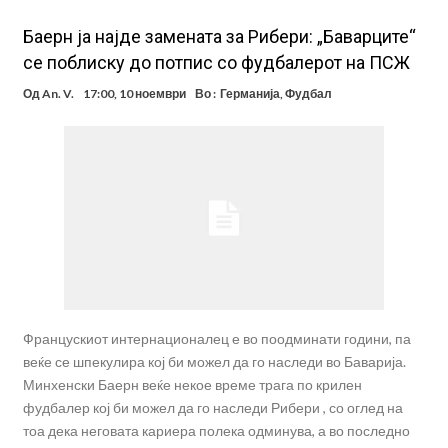
Баерн ја најде замената за Рибери: „Баварците“
се поблиску до потпис со фудбалерот на ПСЖ
Од
An. V.
17:00, 10 ноември
Во :
Германија
,
Фудбал
Францускиот интернационалец е во поодминати години, па
веќе се шпекулира кој би можел да го наследи во Баварија.
Минхенски Баерн веќе некое време трага по крилен
фудбалер кој би можел да го наследи Рибери , со оглед на
тоа дека неговата кариера полека одминува, а во последно