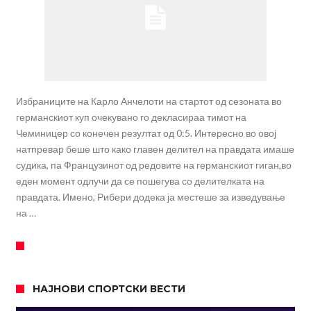
Избраниците на Карло Анчелоти на стартот од сезоната во
германскиот куп очекувано го декласираа тимот на
Чеминицер со конечен резултат од 0:5. Интересно во овој
натпревар беше што како главен делител на правдата имаше
судика, па Французинот од редовите на германскиот гиган,во
еден момент одлучи да се пошегува со делителката на
правдата. Имено, Рибери додека ја местеше за изведување
на …
НАЈНОВИ СПОРТСКИ ВЕСТИ