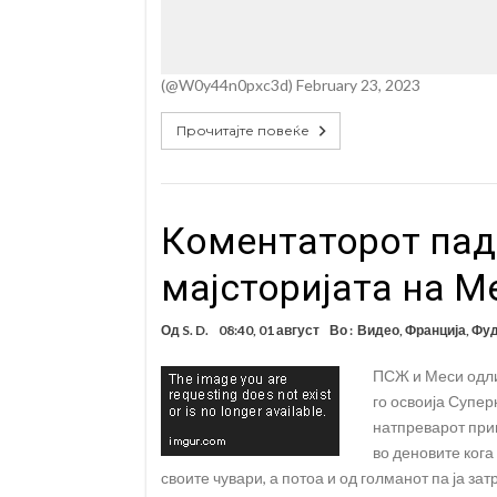
(@W0y44n0pxc3d) February 23, 2023
Прочитајте повеќе
Коментаторот пад
мајсторијата на М
Од
S. D.
08:40, 01 август
Во :
Видео
,
Франција
,
Фу
ПСЖ и Меси одлич
го освоија Супер
натпреварот прив
во деновите кога
своите чувари, а потоа и од голманот па ја зат