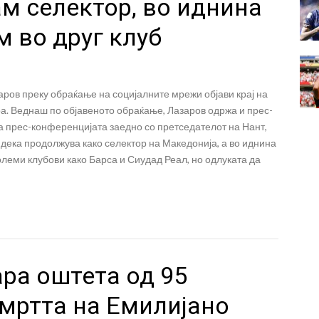
м селектор, во иднина
 во друг клуб
ров преку обраќање на социјалните мрежи објави крај на
а. Веднаш по објавеното обраќање, Лазаров одржа и прес-
а прес-конференцијата заедно со претседателот на Нант,
дека продолжува како селектор на Македонија, а во иднина
големи клубови како Барса и Сиудад Реал, но одлуката да
ра оштета од 95
смртта на Емилијано