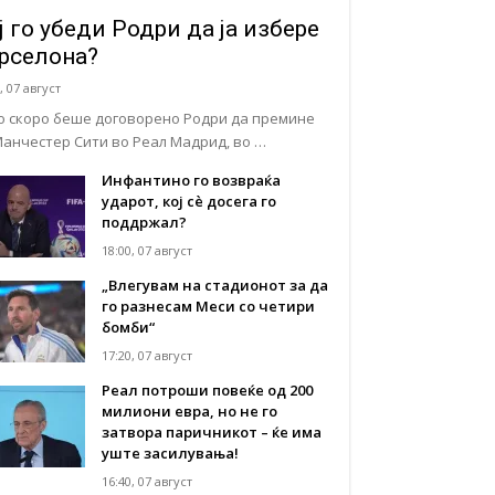
ј го убеди Родри да ја избере
рселона?
, 07 август
о скоро беше договорено Родри да премине
Манчестер Сити во Реал Мадрид, во …
Инфантино го возвраќа
ударот, кој сè досега го
поддржал?
18:00, 07 август
„Влегувам на стадионот за да
го разнесам Меси со четири
бомби“
17:20, 07 август
Реал потроши повеќе од 200
милиони евра, но не го
затвора паричникот – ќе има
уште засилувања!
16:40, 07 август