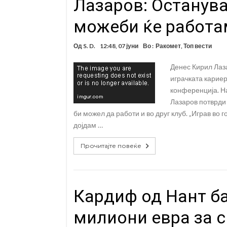
Лазаров: Останува
можеби ќе работам
Од
S. D.
12:48, 07 јуни
Во :
Ракомет
,
Топ вести
Денес Кирил Лаза
играчката кариер
конференција. Н
Лазаров потврди 
би можел да работи и во друг клуб. „Играв во 
дојдам …
Прочитајте повеќе
Кардиф од Нант ба
милиони евра за 