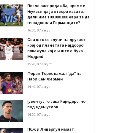
После распродажба, време е
Њукасл да ја отвори касата,
дали има 100.000.000 евра за да
ги задоволи Германците?
16:00, 07 август
Ова што се случи на другиот
крај од планетата најдобро
покажува кој е и што е Лука
Модриќ
15:20, 07 август
Феран Торес кажал “да” на
Пари Сен Жермен
14:40, 07 август
Јувентус го сака Рајндерс, но
под еден услов
14:00, 07 август
ПСЖ и Ливерпул имаат