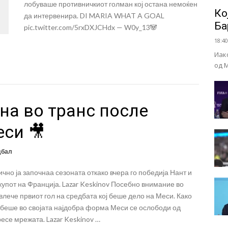
лобуваше противничкиот голман кој остана немоќен
Ко
да интервенира. DI MARIA WHAT A GOAL
Ба
pic.twitter.com/5rxDXJCHdx — W0y_13🐼
18:40
Иак
од 
на во транс после
еси 🎥
дбал
но ја започнаа сезоната откако вчера го победија Нант и
купот на Франција. Lazar Keskinov Посебно внимание во
лече првиот гол на средбата кој беше дело на Меси. Како
 беше во својата најдобра форма Меси се ослободи од
ресе мрежата. Lazar Keskinov …