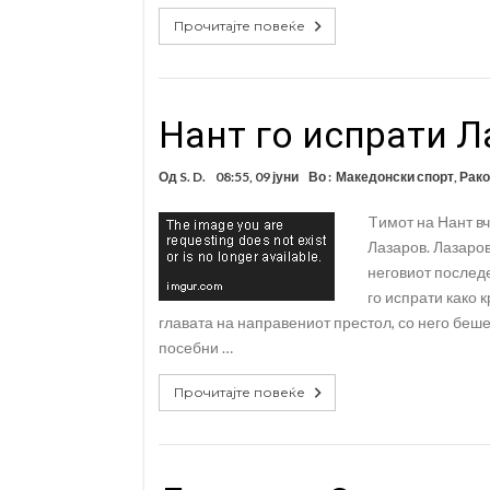
Прочитајте повеќе
Нант го испрати Л
Од
S. D.
08:55, 09 јуни
Во :
Македонски спорт
,
Рак
Tимот на Нант в
Лазаров. Лазаров
неговиот послед
го испрати како к
главата на направениот престол, со него беше
посебни …
Прочитајте повеќе