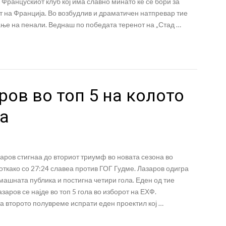
 Францускиот клуб кој има славно минато ќе се бори за
т на Франција. Во возбудлив и драматичен натпревар тие
ње на пенали. Веднаш по победата теренот на „Стад …
ров во топ 5 на колото
а
аров стигнаа до вториот триумф во новата сезона во
откако со 27:24 славеа против ГОГ Гудме. Лазаров одигра
ашната публика и постигна четири гола. Еден од тие
заров се најде во топ 5 гола во изборот на ЕХФ.
а второто полувреме испрати еден проектил кој …