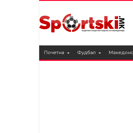
Почетна
Фудбал
Македонс