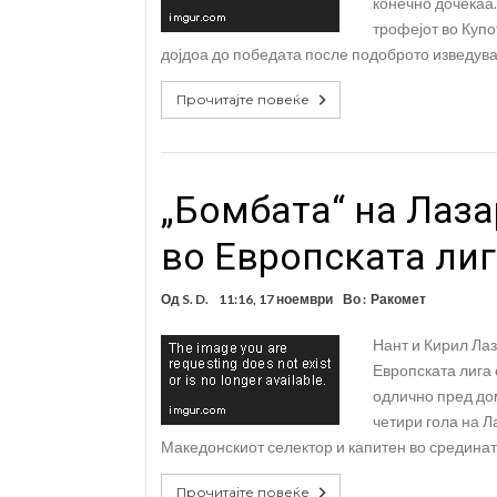
конечно дочекаа.
трофејот во Купо
дојдоа до победата после подоброто изведува
Прочитајте повеќе
„Бомбата“ на Лаза
во Европската лиг
Од
S. D.
11:16, 17 ноември
Во :
Ракомет
Нант и Кирил Лаз
Европската лига 
одлично пред дом
четири гола на Ла
Македонскиот селектор и капитен во срединат
Прочитајте повеќе