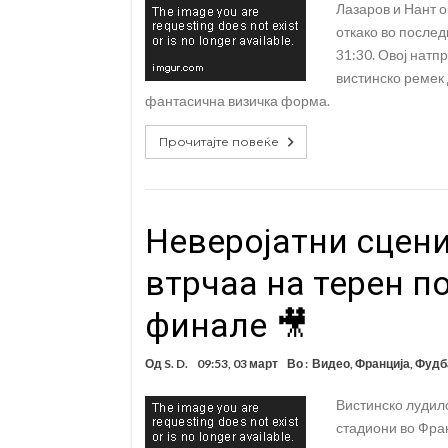
Лазаров и Нант 
откако во послед
31:30. Овој натп
вистинско ремек 
фантасична визичка форма.
Прочитајте повеќе
Неверојатни сцени
втрчаа на терен п
финале 🎥
Од
S. D.
09:53, 03 март
Во :
Видео
,
Франција
,
Фудб
Вистинско лудило
стадиони во Фран