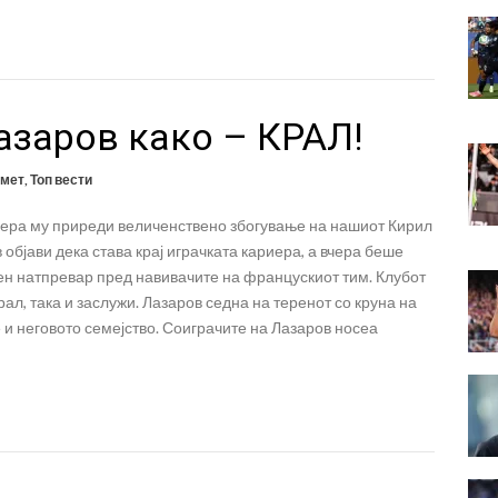
азаров како – КРАЛ!
омет
,
Топ вести
чера му приреди величенствено збогување на нашиот Кирил
 објави дека става крај играчката кариера, а вчера беше
ен натпревар пред навивачите на францускиот тим. Клубот
рал, така и заслужи. Лазаров седна на теренот со круна на
 и неговото семејство. Соиграчите на Лазаров носеа