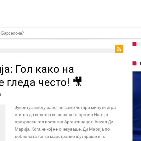
ре Барселона?
 кој сè досега го поддржал?
го разнесам Меси со четири бомби“
а: Гол како на
лиони евра, но не го затвора паричникот – ќе има уште засилувања!
касл да ја отвори касата, дали има 100.000.000 евра за да ги задоволи
 гледа често! 🎥
рај од планетата најдобро покажува кој е и што е Лука Модриќ
л
ри Сен Жермен
Јувентус многу рано, по само четири минути игра
 под еден услов
стигна до водство во реваншот против Нант, а
 дека ќе постигнат договор за Баркола
прекрасен гол постигна Аргентинецот, Анхел Ди
Марија. Кога никој не очекуваше, Ди Марија по
понуда до Манчестер Сити за Родри
добиената топка маестрално шутираше и го