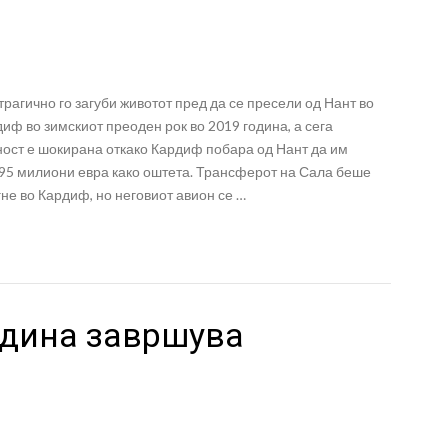
рагично го загуби животот пред да се пресели од Нант во
иф во зимскиот преоден рок во 2019 година, а сега
ност е шокирана откако Кардиф побара од Нант да им
 95 милиони евра како оштета. Трансферот на Сала беше
не во Кардиф, но неговиот авион се …
одина завршува