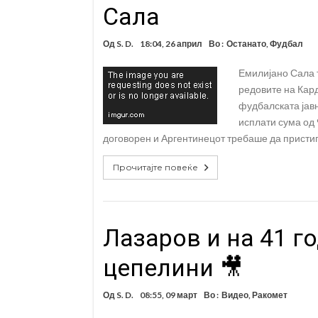
Сала
Од
S. D.
18:04, 26 април
Во :
Останато
,
Фудбал
Емилијано Сала т
редовите на Кард
фудбалската јав
исплати сума од
договорен и Аргентинецот требаше да пристиг
Прочитајте повеќе
Лазаров и на 41 г
цепелини 🎥
Од
S. D.
08:55, 09 март
Во :
Видео
,
Ракомет