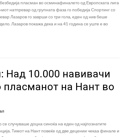
обезбедија пласман во осминафиналето од Европската лига
ниот натпревар од групната фаза го победија Спортинг со
ревар Лазаров го заврши со три гола, еден од нив беше
дело. Лазаров покажа дека и на 41 година се уште е во
: Над 10.000 навивачи
о пласманот на Нант во
ал
 се случуваше доцна синоќа на еден од најпознатите
ција. Тимот на Нант повеќе од две децении чекаа финале и