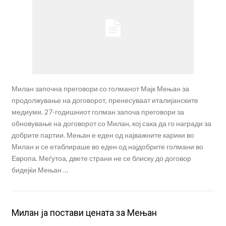
Милан започна преговори со голманот Мајк Мењан за
продолжување на договорот, пренесуваат италијанските
медиуми. 27-годишниот голман започа преговори за
обновување на договорот со Милан, кој сака да го награди за
добрите партии. Мењан е еден од најважните карики во
Милан и се етаблираше во еден од најдобрите голмани во
Европа. Меѓутоа, двете страни не се блиску до договор
бидејќи Мењан …
Милан ја постави цената за Мењан