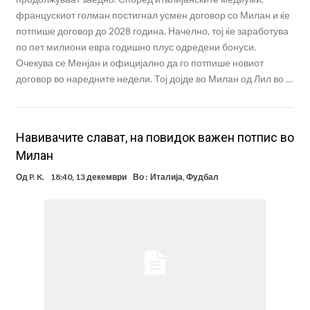
францускиот голман постигнал усмен договор со Милан и ќе
потпише договор до 2028 година. Начелно, тој ќе заработува
по пет милиони евра годишно плус одредени бонуси.
Очекува се Менјан и официјално да го потпише новиот
договор во наредните недели. Тој дојде во Милан од Лил во …
Навивачите слават, на повидок важен потпис во
Милан
Од
P. K.
18:40, 13 декември
Во :
Италија
,
Фудбал