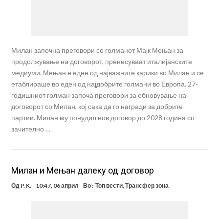
Милан започна преговори со голманот Мајк Мењан за
продолжување на договорот, пренесуваат италијанските
медиуми. Мењан е еден од најважните карики во Милан и се
етаблираше во еден од најдобрите голмани во Европа. 27-
годишниот голман започа преговори за обновување на
договорот со Милан, кој сака да го награди за добрите
партии. Милан му понудил нов договор до 2028 година со
зачително …
Милан и Мењан далеку од договор
Од
P. K.
10:47, 06 април
Во :
Топ вести
,
Трансфер зона