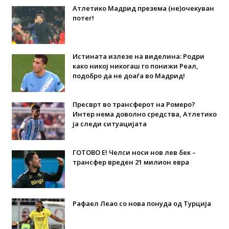
Атлетико Мадрид презема (не)очекуван
потег!
Истината излезе на виделина: Родри
како никој никогаш го понижи Реал,
подобро да не доаѓа во Мадрид!
Пресврт во трансферот на Ромеро?
Интер нема доволно средства, Атлетико
ја следи ситуацијата
ГОТОВО Е! Челси носи нов лев бек –
трансфер вреден 21 милион евра
Рафаел Леао со нова понуда од Турција