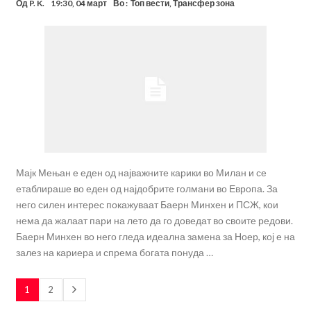
Од
P. K.
19:30, 04 март
Во :
Топ вести
,
Трансфер зона
Мајк Мењан е еден од најважните карики во Милан и се
етаблираше во еден од најдобрите голмани во Европа. За
него силен интерес покажуваат Баерн Минхен и ПСЖ, кои
нема да жалаат пари на лето да го доведат во своите редови.
Баерн Минхен во него гледа идеална замена за Ноер, кој е на
залез на кариера и спрема богата понуда …
1
2