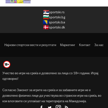
sportski.rs
sportski.bg
sportski.ba
sportski.dk
Најнови спортски вести и резултати
Маркетинг
Контакт
За нас
Учество во игри на среќа е дозволено за лица со 18+ години. Играј
одговорно!
Согласно Законот за игрите на среќа и за забавните игри не е
дозволено физичко лице да учествува во странски игри на среќа, во
кои влоговите се уплаќаат на територијата на Македонија.