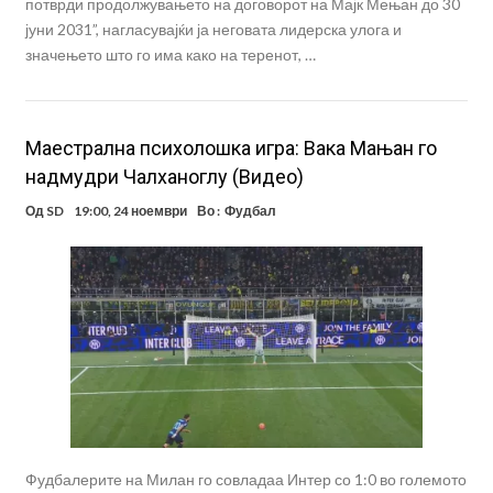
потврди продолжувањето на договорот на Мајк Мењан до 30
јуни 2031”, нагласувајќи ја неговата лидерска улога и
значењето што го има како на теренот, …
Mаестрална психолошка игра: Вака Мањан го
надмудри Чалханоглу (Видео)
Од
SD
19:00, 24 ноември
Во :
Фудбал
Фудбалерите на Милан го совладаа Интер со 1:0 во големото