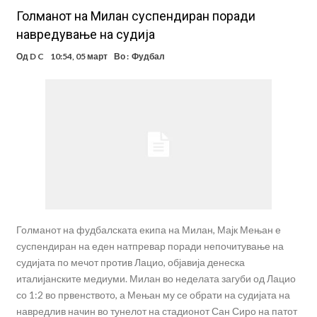
Голманот на Милан суспендиран поради
навредување на судија
Од
D C
10:54, 05 март
Во :
Фудбал
Голманот на фудбалската екипа на Милан, Мајк Мењан е
суспендиран на еден натпревар поради непочитување на
судијата по мечот против Лацио, објавија денеска
италијанските медиуми. Милан во неделата загуби од Лацио
со 1:2 во првенството, а Мењан му се обрати на судијата на
навредлив начин во тунелот на стадионот Сан Сиро на патот