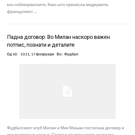
кон соблекувалните. Како што пренесоа медиумите,
францускиот …
Падна договор: Во Милан наскоро важен
потпис, познати и деталите
Од
SD
10:11, 17 февруари
Во :
Фудбал
Фудбалскиот клуб Милан и Мик Мањан постигнаа договор и
продолжуваат заедно. Според италијанските медиуми,