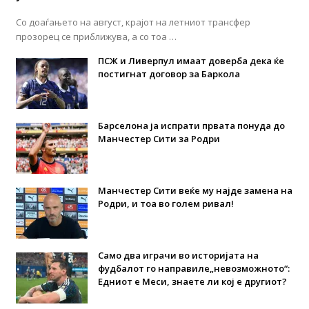
Со доаѓањето на август, крајот на летниот трансфер
прозорец се приближува, а со тоа …
ПСЖ и Ливерпул имаат доверба дека ќе
постигнат договор за Баркола
Барселона ја испрати првата понуда до
Манчестер Сити за Родри
Манчестер Сити веќе му најде замена на
Родри, и тоа во голем ривал!
Само два играчи во историјата на
фудбалот го направиле„невозможното“:
Едниот е Меси, знаете ли кој е другиот?