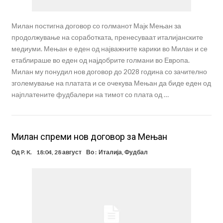
Милан постигна договор со голманот Мајк Мењан за
продолжување на соработката, пренесуваат италијанските
медиуми. Мењан е еден од најважните карики во Милан и се
етаблираше во еден од најдобрите голмани во Европа.
Милан му понудил нов договор до 2028 година со зачително
зголемување на платата и се очекува Мењан да биде еден од
најплатените фудбалери на тимот со плата од …
Милан спреми нов договор за Мењан
Од
P. K.
18:04, 28 август
Во :
Италија
,
Фудбал