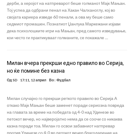
дерби, а херојот на натпреварот беше голманот Мајк Мањан.
Тој успеа да одбрани пенал на Хакан Чалханоглу, кој во
својата кариера изведе 60 пенали, а ова му беше само
седмиот промашен. Познатиот Џанлука Маркежани изјави
дека психолошките игри на Мањан, пред самото изведување,
кои често ги практикуваат голманите, се покажале …
Милан вчера прекрши едно правило во Серија,
но ќе помине без казна
Од
SD
17:11, 12 април
Во :
Фудбал
Милан случајно го прекрши реткото правило во Серија А
откако Мајк Мањан беше заменет поради сериозна повреда
на главата за време на победата од 4-0 над Удинезе во
петокот вечер, но најверојатно нема да се соочи со никаква
казна поради тоа. Милан го освои забавниот натпревар
против Удинезе со 4-0 во петокот вечер благодарение на