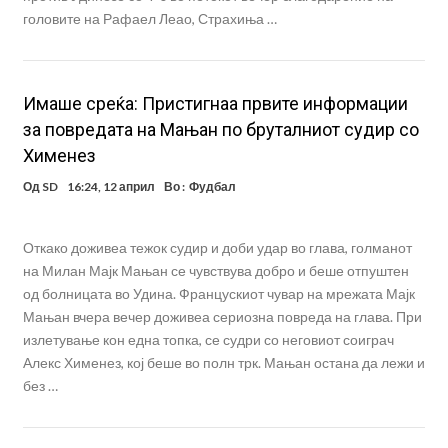
головите на Рафаел Леао, Страхиња …
Имаше среќа: Пристигнаа првите информации
за повредата на Мањан по бруталниот судир со
Хименез
Од
SD
16:24, 12 април
Во :
Фудбал
Откако доживеа тежок судир и доби удар во глава, голманот
на Милан Мајк Мањан се чувствува добро и беше отпуштен
од болницата во Удина. Францускиот чувар на мрежата Мајк
Мањан вчера вечер доживеа сериозна повреда на глава. При
излетување кон една топка, се судри со неговиот соиграч
Алекс Хименез, кој беше во полн трк. Мањан остана да лежи и
без …