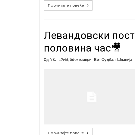
Прочитајте повеќе
Левандовски пости
половина час🎥
Од
P. K.
17:46, 06 октомври
Во :
Фудбал
,
Шпанија
Прочитајте повеќе