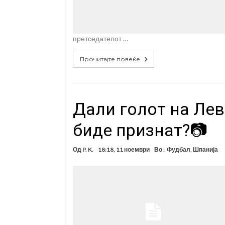
претседателот …
Прочитајте повеќе
Дали голот на Ле
биде признат?📷
Од
P. K.
18:18, 11 ноември
Во :
Фудбал
,
Шпанија