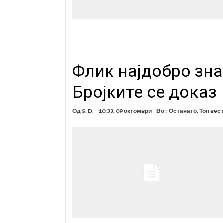
Флик најдобро зна
Бројките се доказ
Од
S. D.
10:33, 09 октомври
Во :
Останато
,
Топ вес