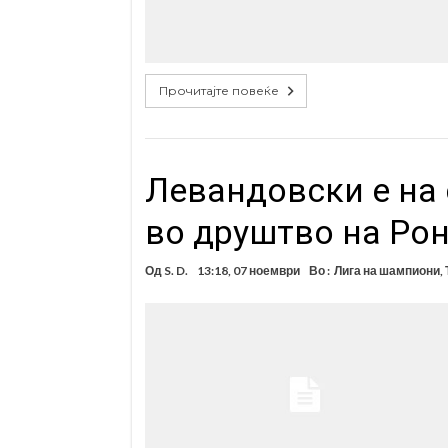
Прочитајте повеќе
Левандовски е на 
во друштво на Ро
Од
S. D.
13:18, 07 ноември
Во :
Лига на шампиони
,