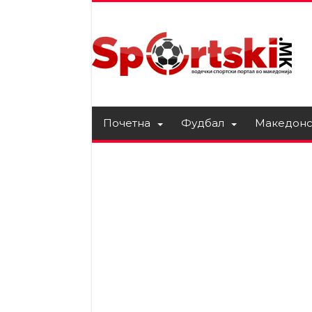
Почетна
Фудбал
Македонс