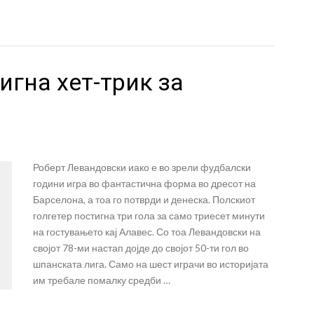
гна хет-трик за
Роберт Левандовски иако е во зрели фудбалски
години игра во фантастична форма во дресот на
Барселона, а тоа го потврди и денеска. Полскиот
голгетер постигна три гола за само триесет минути
на гостувањето кај Алавес. Со тоа Левандовски на
својот 78-ми настап дојде до својот 50-ти гол во
шпанската лига. Само на шест играчи во историјата
им требале помалку средби …