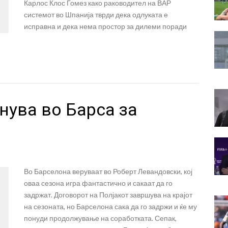
Карлос Клос Гомез како раководител на ВАР
системот во Шпанија тврди дека одлуката е
исправна и дека нема простор за дилеми поради
нува во Барса за
Во Барселона веруваат во Роберт Левандовски, кој
оваа сезона игра фантастично и сакаат да го
задржат. Договорот на Полјакот завршува на крајот
на сезоната, но Барселона сака да го задржи и ќе му
понуди продолжување на соработката. Сепак,