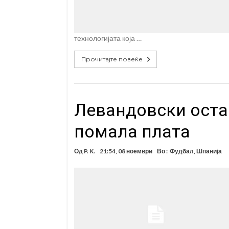
технологијата која …
Прочитајте повеќе
Левандовски оста
помала плата
Од
P. K.
21:54, 08 ноември
Во :
Фудбал
,
Шпанија