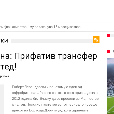
на Новак: Синер и Алкараз се повлекуваат, а Зверев веднаш се „распадна
ндрик заминува во Премиер лигата!
СКИ
а: Голема загуба во семејството на Меси
на: Прифатив трансфер
плина во Реал Мадрид: Ова се трите нови правила за успех
ра најважниот летен трансфер на Атлетико?!
тед!
спливаа скандалозни информации, добивала пари од УЕФА
р зона
е со Атлетико
Роберт Левандовски и понатаму е еден од
ргнува по ѕвездата на Серија А?
најдобрите напаѓачи во светот, а сега призна дека во
плина во Реал Мадрид: Ова се трите нови правила
2012 година бил блиску да се пресели во Манчестер
јунајтед. Полскиот голгетер во тој период го носеше
дресот на Борусија Дормтмунд кога „црвените