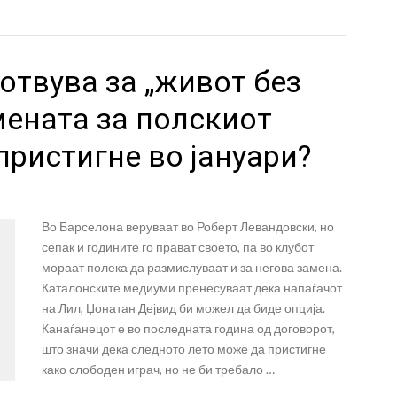
отвува за „живот без
мената за полскиот
пристигне во јануари?
Во Барселона веруваат во Роберт Левандовски, но
сепак и годините го прават своето, па во клубот
мораат полека да размислуваат и за негова замена.
Каталонските медиуми пренесуваат дека напаѓачот
на Лил, Џонатан Дејвид би можел да биде опција.
Канаѓанецот е во последната година од договорот,
што значи дека следното лето може да пристигне
како слободен играч, но не би требало …