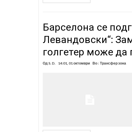
Барселона се подг
Левандовски“: За
голгетер може да 
Од
S. D.
14:01, 01 октомври
Во :
Трансфер зона