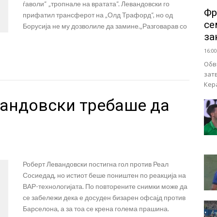
ѓаволи“ „тропнале на вратата“. Левандовски го
Фр
прифатил трансферот на „Олд Трафорд“, но од
се
Борусија не му дозволиле да замине.„Разговарав со
за
16:00
Обв
зат
Кер
вандовски требаше да
Роберт Левандовски постигна гол против Реал
Сосиедад, но истиот беше поништен по реакција на
ВАР-технологијата. По повторените снимки може да
се забележи дека е досуден бизарен офсајд против
Барселона, а за тоа се крена голема прашина.