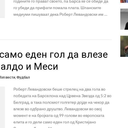
годините го прават своето, па Барса ќе се обиде да
го убеди да прифати помала плата. Шпанските
медиуми пишуваат дека Роберт Левандовски им …
само еден гол да влезе
налдо и Меси
Топ вести
,
Фудбал
Роберт Левандовски беше стрелец на два гола во
победата на Барселона над Црвена Звезда од 5:2 во
Белград, а така полскиот голгетер дојде на чекор да
влезе во одбрано друштво. Левандовски во овој
момент е на бројката од 99 голови во европската
елита и го дели само еден гол од Кристијано