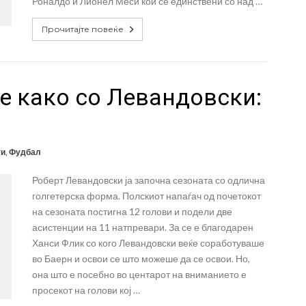
Роналдо и Лионел Меси кои се единствени со над …
Прочитајте повеќе
е како со Левандовски:
ти
,
Фудбал
Роберт Левандовски ја започна сезоната со одлична
голгетерска форма. Полскиот напаѓач од почетокот
на сезоната постигна 12 голови и подели две
асистенции на 11 натпревари. За се е благодарен
Ханси Флик со кого Левандовски веќе соработуваше
во Баерн и освои се што можеше да се освои. Но,
она што е посебно во центарот на вниманието е
просекот на голови кој …