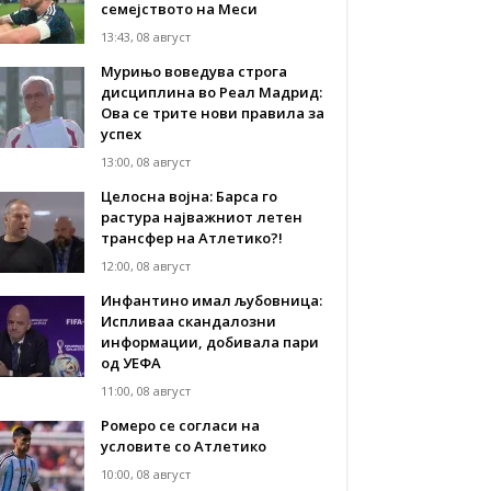
семејството на Меси
13:43, 08 август
Мурињо воведува строга
дисциплина во Реал Мадрид:
Ова се трите нови правила за
успех
13:00, 08 август
Целосна војна: Барса го
растура најважниот летен
трансфер на Атлетико?!
12:00, 08 август
Инфантино имал љубовница:
Испливаа скандалозни
информации, добивала пари
од УЕФА
11:00, 08 август
Ромеро се согласи на
условите со Атлетико
10:00, 08 август