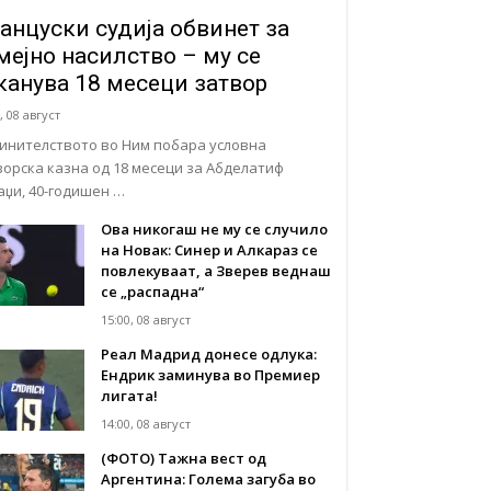
анцуски судија обвинет за
мејно насилство – му се
канува 18 месеци затвор
, 08 август
инителството во Ним побара условна
ворска казна од 18 месеци за Абделатиф
аџи, 40-годишен …
Ова никогаш не му се случило
на Новак: Синер и Алкараз се
повлекуваат, а Зверев веднаш
се „распадна“
15:00, 08 август
Реал Мадрид донесе одлука:
Eндрик заминува во Премиер
лигата!
14:00, 08 август
(ФОТО) Тажна вест од
Аргентина: Голема загуба во