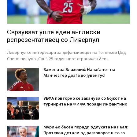
Сврзуваат уште еден англиски
репрезентативец со Ливерпул
Ливерпул се интересира за дефанзивецот на Тотенхем Џед
Спенс, пишува „Сан“. 25-годишниот страничен бек …
Замена за Влаховиќ: Напаѓачот на
Манчестер доаѓа во Јувентус!
УЕФА повторно се заканува со бојкот на
турнирите на ФИФА поради Инфантино
Мурињо бесен поради одлуката на Реал:
Протекоа детали од разговорот што го