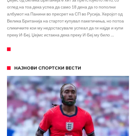
оглед на тоа дека успеа да само 18 дена да го пополни
албумот на Панини во пресрет на СП во Русија. Херојот од
Велика Британија на стартот купувал пакетичиња, но потоа
сликичките кои му недостасувале успеал да ги најде и купи
преку И-Беј. Џејмс истакна дека преку И-Беј му било …
НАЈНОВИ СПОРТСКИ ВЕСТИ