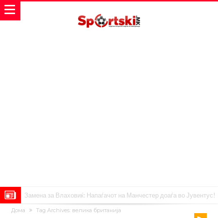
Замена за Влаховиќ: Напаѓачот на Манчестер доаѓа во Јувентус!
Дома
Tag Archives: велика британија
УЕФА повторно се заканува со бојкот на турнирите на ФИФА