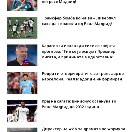
потресе Мадрид!
Трансфер бомба во најва – Ливерпул
сака да се засили од Реал Мадрид!
Карагер ги изненади сите со својата
прогноза: “Тие ќе ја освојат Премиер
лигата, а причината е едноставна”
Родри ги отвори вратите за трансфер во
Барселона, Реал Мадрид е информиран
Крај на сагата: Винисиус останува во
Реал Мадрид до 2032 година
Директор на ФИА за драмата во Формула