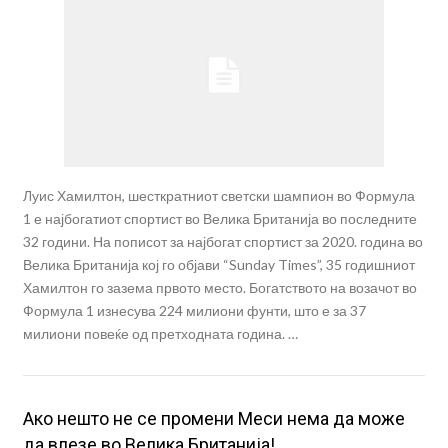
Луис Хамилтон, шесткратниот светски шампион во Формула
1 е најбогатиот спортист во Велика Британија во последните
32 години. На пописот за најбогат спортист за 2020. година во
Велика Британија кој го објави “Sunday Times”, 35 годишниот
Хамилтон го зазема првото место. Богатството на возачот во
Формула 1 изнесува 224 милиони фунти, што е за 37
милиони повеќе од претходната година. …
Ако нешто не се промени Меси нема да може
да влезе во Велика Британија!