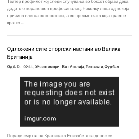
Твитер профилот кој следи случувања во боксот објави дека
дедото е поранешен професиналец. Неколку лица од некоја
причина влегоа во конфликт, а во пресметката која траеше
кратко …
Одложени сите спортски настани во Велика
Британија
Од
S. D.
09:11, 09 септември
Во :
Англија
,
Топ вести
,
Фудбал
Поради смртта на Кралицата Елизабета за денес се