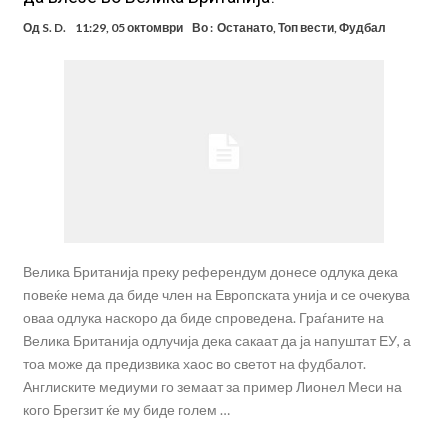
Од
S. D.
11:29, 05 октомври
Во :
Останато
,
Топ вести
,
Фудбал
Велика Британија преку референдум донесе одлука дека
повеќе нема да биде член на Европската унија и се очекува
оваа одлука наскоро да биде спроведена. Граѓаните на
Велика Британија одлучија дека сакаат да ја напуштат ЕУ, а
тоа може да предизвика хаос во светот на фудбалот.
Англиските медиуми го земаат за пример Лионел Меси на
кого Брегзит ќе му биде голем …