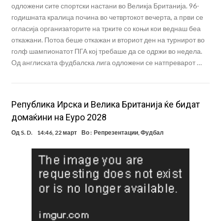
одложени сите спортски настани во Великја Британија. 96-
годишната кралица почина во четвртокот вечерта, а први се
огласија организаторите на трките со коњи кои веднаш беа
откажани. Потоа беше откажан и вториот ден на турнирот во
голф шампионатот ПГА кој требаше да се одржи во недела.
Од англиската фудбалска лига одложени се натпреварот …
Република Ирска и Велика Британија ќе бидат
домаќини на Еуро 2028
Од
S. D.
14:46, 22 март
Во :
Репрезентации
,
Фудбал