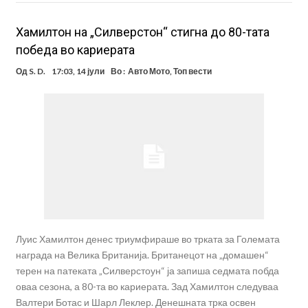
Хамилтон на „Силверстон“ стигна до 80-тата
победа во кариерата
Од
S. D.
17:03, 14 јули
Во :
Авто Мото
,
Топ вести
Луис Хамилтон денес триумфираше во трката за Големата
награда на Велика Британија. Британецот на „домашен“
терен на патеката „Силверстоун“ ја запиша седмата побда
оваа сезона, а 80-та во кариерата. Зад Хамилтон следуваа
Валтери Ботас и Шарл Леклер. Денешната трка освен