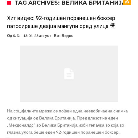
TAG ARCHIVES: ВЕЛИКА БРИТАНИЈА
поради Инфантино
Мурињо бесен поради одлуката на Реал: Протекоа детали од
разговорот што го потресе Мадрид!
Трансфер бомба во најва – Ливерпул сака да се засили од Реал
Хит видео: 92-годишен поранешен боксер
патосираше двајца мангупи сред улица 🎥
Мадрид!
Карагер ги изненади сите со својата прогноза: “Тие ќе ја освојат
Од
S. D.
13:04, 23 август
Во :
Видео
Премиер лигата, а причината е едноставна”
Родри ги отвори вратите за трансфер во Барселона, Реал Мадрид
е информиран
Крај на сагата: Винисиус останува во Реал Мадрид до 2032
година
Директор на ФИА за драмата во Формула 1: Не можеме да одиме
толку далеку!
Колку бара ПСЖ и кој е „плафонот“ на Ливерпул за трансферот
ан Бредли Баркола?
На социјалните мрежи се појави една неевобичаена снимка
од ситуација од Велика Британија. Пред влезот на еден
„Мекдоналдс“ во Велика Британија изби тепачка во која во
главна улога беше еден 92-годишен поранешен боксер.