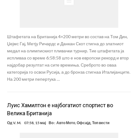
Штафетата на Британија 4×200 метри во состав на Том Дин,
Џејмс Гај, Метју Ричардс и Данкан Скот стигна до златниот
медал на олимпискиот пливачки турнир. Тие штафетата ја
испливаа со време 6:58:58 што е нов европски рекорд и втор
најдобар резултат на сите времиња. Среброто во оваа
категорија го освои Русија, а до бронза стигнаа Италијанците.
На 200 метри пепертука …
Луис Хамилтон е најбогатиот спортист во
Велика Британија
Од
V. M.
07:58, 15 мај
Во :
Авто Мото
,
Офсајд
,
Топ вести