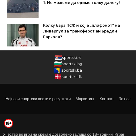
1: Не можеме да одиме толку далеку!
Колку бара ПСЖ и кој е „плафонот“ на
Ливерпул за трансферот ан Бредли
Баркола?
sportski.rs
sportski.bg
sportski.ba
sportski.dk
Најнови спортски вести и резултати
Маркетинг
Контакт
За нас
Учество во игри на среќа е дозволено за лица со 18+ години. Играј