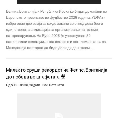
Велика Британија и Република Ирска ќе бидат домаќини на
Европското првенство во фудбал во 2028 година. УЕФА ги
избра овие две земји за ко-домаќини со оглед дека беа и
единствената апликација за организирање на големо
натпреварување. На Еуро 2028 ќе учествуваат 32
национални селекции, а тоа секако е и поголема шанса за
Македонија повторно да биде дел од еден голем …
Mилак го сруши рекордот на Фелпс, Британија
до победа во штафетата 🎥
Од
S. D.
08:38, 28 јули
Во :
Останати