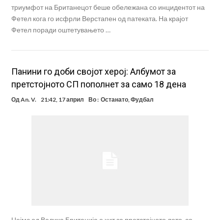
триумфот на Британецот беше обележана со инцидентот на
Фетел кога го исфрли Верстапен од патеката. На крајот
Фетел поради оштетувањето …
Панини го доби својот херој: Албумот за
претстојното СП пополнет за само 18 дена
Од
An. V.
21:42, 17 април
Во :
Останато
,
Фудбал
Џејмс од Велика Британија е хит за претстојното лето, со