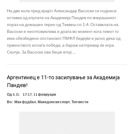
На две кола пред крајот Александар Васоски си поднесе
оставка од клупата на Академија Пандев по вчерашниот
пораз на домашен терен од Тиквеш со 1:4. Оставклата на
Васоски е неотповиклива и доаѓа во момент кога тимот го
има обезбедено опстанокот ПМФЛ бидејќи е јасно дека од
првенството испаѓа победа, а бараж натпревар ќе игра
Скопје. За Васоски ова беше втор …
Aргентинец е 11-то засилување за Академија
Пандев!
Од
S. D.
17:17, 11 февруари
Во :
Мак фудбал
,
Македонски спорт
,
Топ вести