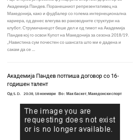
Академија Пандев. Поранешниот репрезентативец на
Македонија, како и фудбалер со голема интернеционална
кариера, од денес влегува во раководните структури на
клубот. Струмичанецот беше дел и од тимот на Академија
Пандев кој го освои Купот на Македонија за сезона 2018/19.
„Навистина сум почестен со шансата што ми е дадена и
сакам да се …
Академија Пандев потпиша договор со 16-
годишен талент
Од
S. D.
20:38, 18 ноември
Во :
Мак баскет
,
Македонски спорт