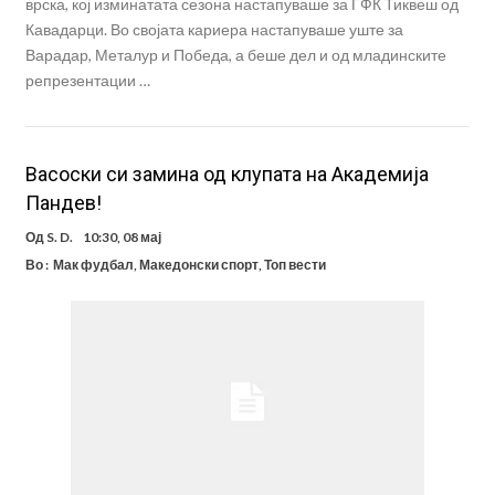
врска, кој изминатата сезона настапуваше за ГФК Тиквеш од
Кавадарци. Во својата кариера настапуваше уште за
Варадар, Металур и Победа, а беше дел и од младинските
репрезентации …
Васоски си замина од клупата на Академија
Пандев!
Од
S. D.
10:30, 08 мај
Во :
Мак фудбал
,
Македонски спорт
,
Топ вести