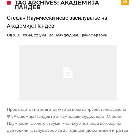
TAG ARCHIVES: АКАДЕМИЈА
ПАНДЕВ
поради Инфантино
Мурињо бесен поради одлуката на Реал: Протекоа детали од
разговорот што го потресе Мадрид!
Трансфер бомба во најва – Ливерпул сака да се засили од Реал
Стефан Наумчески ново засилување на
Академија Пандев
Мадрид!
Карагер ги изненади сите со својата прогноза: “Тие ќе ја освојат
Од
S. D.
09:44, 22 јуни
Во :
Мак фудбал
,
Трансфер зона
Премиер лигата, а причината е едноставна”
Родри ги отвори вратите за трансфер во Барселона, Реал Мадрид
е информиран
Крај на сагата: Винисиус останува во Реал Мадрид до 2032
година
Директор на ФИА за драмата во Формула 1: Не можеме да одиме
толку далеку!
Колку бара ПСЖ и кој е „плафонот“ на Ливерпул за трансферот
ан Бредли Баркола?
Пред стартот на подготовките за новата првенствена сезона
ФК Академија Пандев го ангажираше фудбалерот Стефан
Наумчески. Со него струмичкиот клуб потпиша договор на
две години. Станува збор за 23 годишен дефанизвен играч за