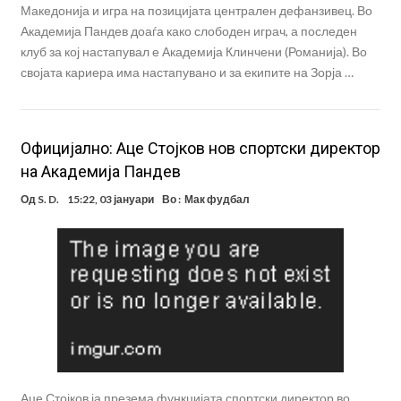
Македонија и игра на позицијата централен дефанзивец. Во
Академија Пандев доаѓа како слободен играч, а последен
клуб за кој настапувал е Академија Клинчени (Романија). Во
својата кариера има настапувано и за екипите на Зорја …
Официјално: Аце Стојков нов спортски директор
на Академија Пандев
Од
S. D.
15:22, 03 јануари
Во :
Мак фудбал
Аце Стојков ја презема функцијата спортски директор во