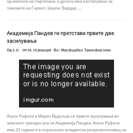
од екипата на Партизани, а досега има настапувано за
тимовите на Ѓирмот, Шкупи, Вардар, …
Академија Пандев ги претстави првите две
засилувања
Од
S. D.
09:54, 05 јануари
Во :
Мак фудбал
,
Трансфер зона
Агрон Руфати и Марио Врдољак се првите засилувања во
зимскиот преоден рок за Академија Пандев. Агрон Руфати
има 23 години и е поранешен младински репрезентативец на