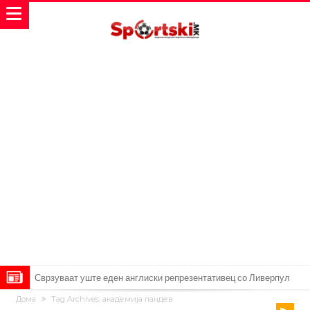
Замена за Влаховиќ: Напаѓачот на Манчестер доаѓа во Јувентус!
Дома
Tag Archives: академија пандев
УЕФА повторно се заканува со бојкот на турнирите на ФИФА