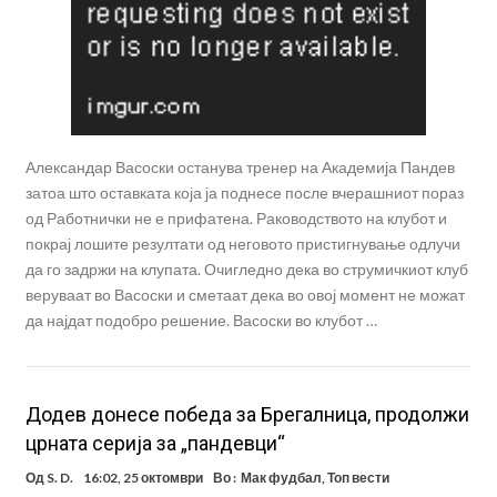
Александар Васоски останува тренер на Академија Пандев
затоа што оставката која ја поднесе после вчерашниот пораз
од Работнички не е прифатена. Раководството на клубот и
покрај лошите резултати од неговото пристигнување одлучи
да го задржи на клупата. Очигледно дека во струмичкиот клуб
веруваат во Васоски и сметаат дека во овој момент не можат
да најдат подобро решение. Васоски во клубот …
Додев донесе победа за Брегалница, продолжи
црната серија за „пандевци“
Од
S. D.
16:02, 25 октомври
Во :
Мак фудбал
,
Топ вести