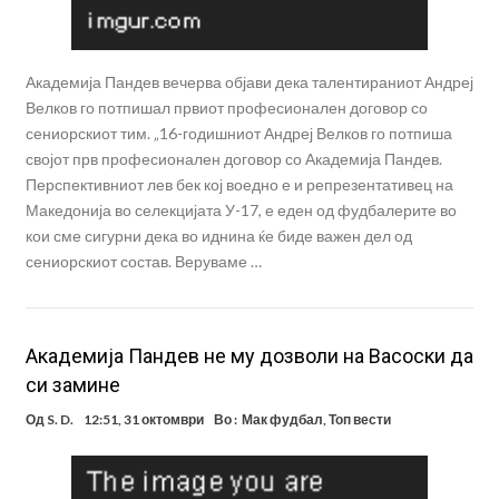
Академија Пандев вечерва објави дека талентираниот Андреј
Велков го потпишал првиот професионален договор со
сениорскиот тим. „16-годишниот Андреј Велков го потпиша
својот прв професионален договор со Академија Пандев.
Перспективниот лев бек кој воедно е и репрезентативец на
Македонија во селекцијата У-17, е еден од фудбалерите во
кои сме сигурни дека во иднина ќе биде важен дел од
сениорскиот состав. Веруваме …
Академија Пандев не му дозволи на Васоски да
си замине
Од
S. D.
12:51, 31 октомври
Во :
Мак фудбал
,
Топ вести