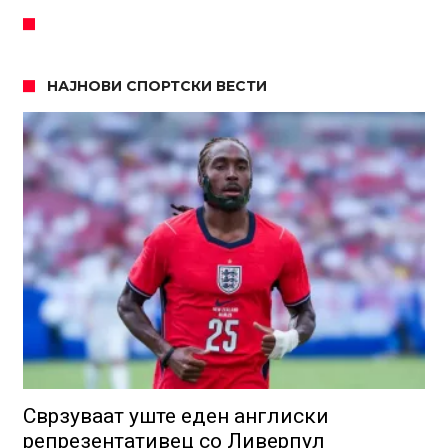
НАЈНОВИ СПОРТСКИ ВЕСТИ
Сврзуваат уште еден англиски
репрезентативец со Ливерпул