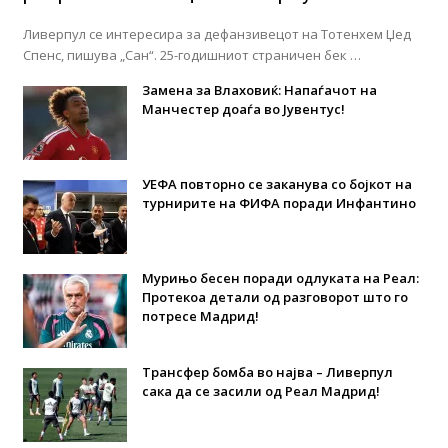
Ливерпул се интересира за дефанзивецот на Тотенхем Џед
Спенс, пишува „Сан“. 25-годишниот страничен бек …
Замена за Влаховиќ: Напаѓачот на
Манчестер доаѓа во Јувентус!
УЕФА повторно се заканува со бојкот на
турнирите на ФИФА поради Инфантино
Мурињо бесен поради одлуката на Реал:
Протекоа детали од разговорот што го
потресе Мадрид!
Трансфер бомба во најва – Ливерпул
сака да се засили од Реал Мадрид!