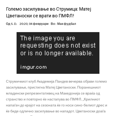
Големо засилување во Струмица: Матеј
Цветаноски се врати во ПМФЛ!
Од
S. D.
20:20, 04 февруари
Во :
Мак фудбал
Струмичкиот клуб Академија Пандев вечерва објави големо
засилување, пристигна Матеј Цветаноски. Поранешниот
младински репрезентативец на Македонија се враќа од
странство и повторно ќе настапува во ПМФЛ. „Крилниот
напаѓач до крајот на сезоната ќе го носи сино-белиот дрес и
ќе биде одлично засилување во нападот. Цветаноски доаѓа