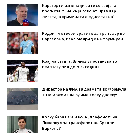
Карагер ги изненади сите со својата
прогноза: “Тие ќе ја освојат Премиер
лигата, а причината е едноставна”
Родри ги отвори вратите за трансфер во
Барселона, Реал Мадрид е информиран
Крај на сагата: Винисиус останува во
Реал Мадрид до 2032 година
Директор на ФИА за драмата во Формула
1: Не можеме да одиме толку далеку!
Колку бара ПСЖ и кој е „плафонот“ на
Ливерпул за трансферот ан Бредли
Баркола?