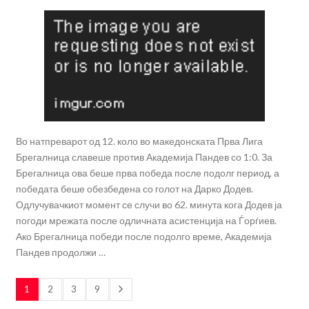
Во натпреварот од 12. коло во македонската Прва Лига
Брегалница славеше против Академија Пандев со 1:0. За
Брегалница ова беше прва победа после подолг период, а
победата беше обезбедена со голот на Дарко Додев.
Одлучувачкиот момент се случи во 62. минута кога Додев ја
погоди мрежата после одличната асистенција на Ѓорѓиев.
Ако Брегалница победи после подолго време, Академија
Пандев продолжи …
1
2
3
9