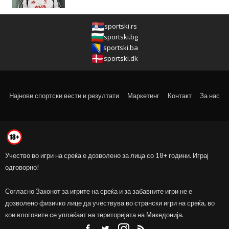
sportski.rs
sportski.bg
sportski.ba
sportski.dk
Најнови спортски вести и резултати
Маркетинг
Контакт
За нас
Учество во игри на среќа е дозволено за лица со 18+ години. Играј
одговорно!
Согласно Законот за игрите на среќа и за забавните игри не е
дозволено физичко лице да учествува во странски игри на среќа, во
кои влоговите се уплаќаат на територијата на Македонија.