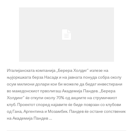
Италијанската компанија „Берера Холдиг“ излезе на
њујоркшката берза Насадк и на јавната понуда собра околу
осум милиони долари кои би можеле да бидат инвестирани
во македонскиот прволигаш Академија Пандев. „Берера
Холдинг“ ќе откупи околу 70% од акциите на струмичкиот
клуб. Проектот според најавите ќе биде поврзан со клубови
од Гана, Аргентина и Мозамбик. Пандев ќе остане сопственик
на Академија Пандев …