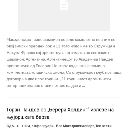
Maкедонскиот вицешампион доведе комплетно нов тим во
овој зимски преоден рок и 11-тото ново име во Струмица е
Нахуел Франко кој пристигнува од земјата на светскиот
шампион, Аргентина. Аргентинецот во Академија Пандев
пристигнува од Росарио Централ каде што ја помина
комплетната младинска школа. Со струмичкиот клуб потпиша
договор на две ипол години. „21-годишниот аргентински
интернационалец стави потпис на две и …
Горан Пандев со „Берера Холдинг“ излезе на
њујоршката берза
Од
S. D.
10:34, 10 февруари
Во :
Македонски спорт
,
Топ вести