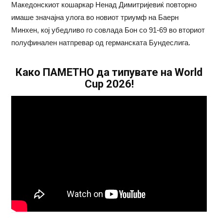
Македонскиот кошаркар Ненад Димитријевиќ повторно
имаше значајна улога во новиот триумф на Баерн
Минхен, кој убедливо го совлада Бон со 91-69 во вториот
полуфинален натпревар од германската Бундеслига.
Како ПАМЕТНО да типувате на World
Cup 2026!