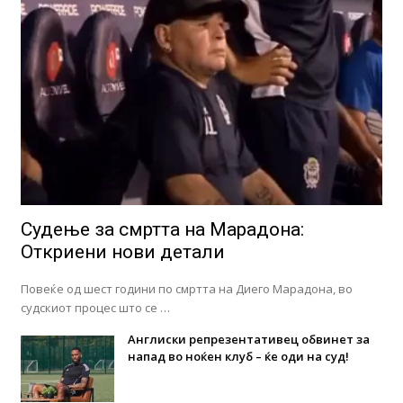
Судење за смртта на Марадона:
Откриени нови детали
Повеќе од шест години по смртта на Диего Марадона, во
судскиот процес што се …
Англиски репрезентативец обвинет за
напад во ноќен клуб – ќе оди на суд!