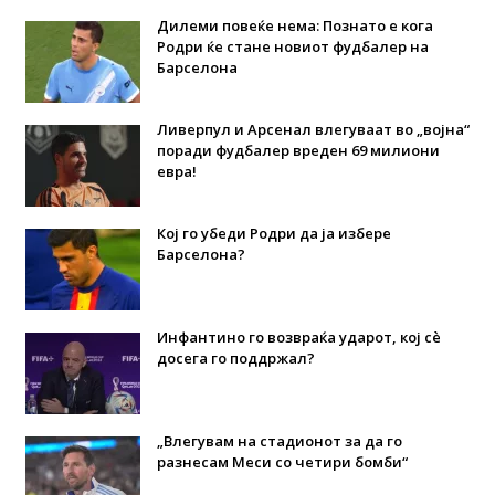
Дилеми повеќе нема: Познато е кога
Родри ќе стане новиот фудбалер на
Барселона
Ливерпул и Арсенал влегуваат во „војна“
поради фудбалер вреден 69 милиони
евра!
Кој го убеди Родри да ја избере
Барселона?
Инфантино го возвраќа ударот, кој сè
досега го поддржал?
„Влегувам на стадионот за да го
разнесам Меси со четири бомби“