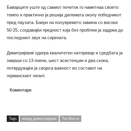
Баварците уште од самиот почеток го наметнаа своето
темпо и практично ја решија дилемата околу победникот
пред паузата. Баерн на полувремето замина со високи
50-25, создавајќи предност која без проблем ја задржа до
последниот звук на сирената.
Димитријевиќ одигра квалитетен натпревар и средбата ја
заврши со 13 поени, шест асистенции и два скока,
потврдувајќи ја својата важност во составот на
германскиот гигант.
Коментари
Tags
ненад димитријевиќ
Топ Вести