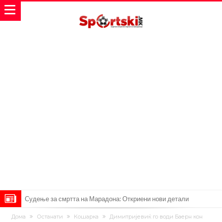
Судење за смртта на Марадона: Откриени нови детали
Англиски репрезентативец обвинет за напад во ноќен клуб – ќе
Дома
Останати
Кошарка
Димитријевиќ го води Баерн кон