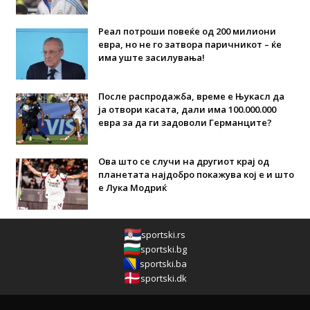
Реал потроши повеќе од 200 милиони
евра, но не го затвора паричникот – ќе
има уште засилувања!
После распродажба, време е Њукасл да
ја отвори касата, дали има 100.000.000
евра за да ги задоволи Германците?
Ова што се случи на другиот крај од
планетата најдобро покажува кој е и што
е Лука Модриќ
sportski.rs
sportski.bg
sportski.ba
sportski.dk