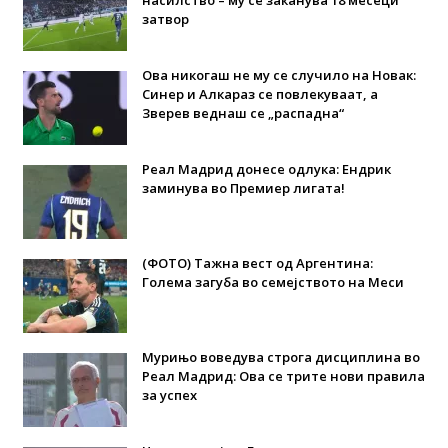
затвор
Ова никогаш не му се случило на Новак:
Синер и Алкараз се повлекуваат, а
Зверев веднаш се „распадна“
Реал Мадрид донесе одлука: Eндрик
заминува во Премиер лигата!
(ФОТО) Тажна вест од Аргентина:
Голема загуба во семејството на Меси
Мурињо воведува строга дисциплина во
Реал Мадрид: Ова се трите нови правила
за успех