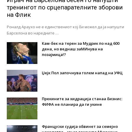
тренингот по срцепарателните зборови
на Флик
Роналд Араухо не е единствениот кој би можел да ја напушти
Барселона во наредните …
Кам-бек на терен за Мудрик по над 600
дена, но веднаш заМИнува на
позајмица!?
Џејк Пол започнува голем напад на УФЦ
Прекините за хидрација станаа бизнис:
ФИФА не планира да ги укине
Француски судија обвинет за семејно
насилство – му се заканува 18 месеци