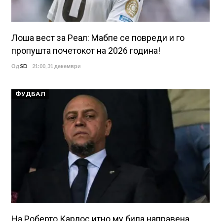
Лоша вест за Реал: Мабпе се повреди и го
пропушта почетокот на 2026 година!
Од
SD
21:00, 31 декември
ФУДБАЛ
На Роберто Карлос итно му била направена