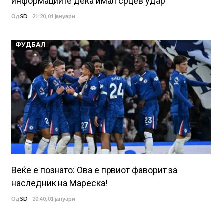
информациите дека имал срцев удар
Од
SD
21:20, 01 јануари
ФУДБАЛ
Веќе е познато: Ова е првиот фаворит за
наследник на Мареска!
Од
SD
20:40, 01 јануари