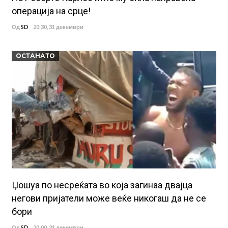
операција на срце!
Од
SD
20:30, 31 декември
ОСТАНАТО
Џошуа по несреќата во која загинаа двајца
негови пријатели може веќе никогаш да не се
бори
Од
SD
20:00, 31 декември