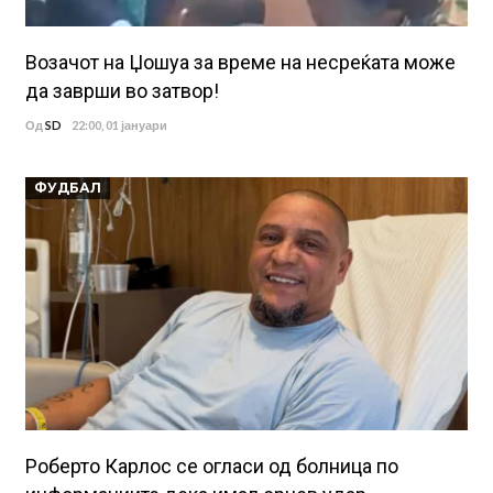
Возачот на Џошуа за време на несреќата може
да заврши во затвор!
Од
SD
22:00, 01 јануари
ФУДБАЛ
Роберто Карлос се огласи од болница по