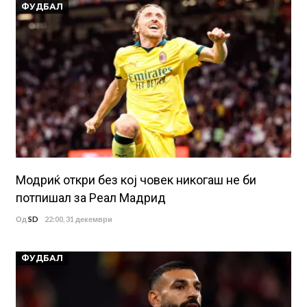
ФУДБАЛ
Модриќ откри без кој човек никогаш не би
потпишал за Реал Мадрид
Од
SD
22:00, 31 декември
ФУДБАЛ