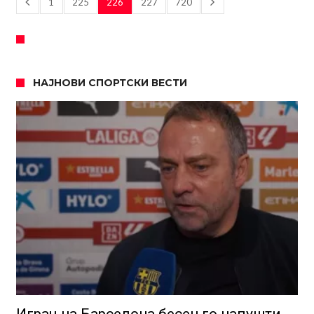
1
225
226
227
720
НАЈНОВИ СПОРТСКИ ВЕСТИ
Играч на Барселона бесен го напушти