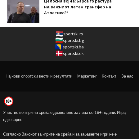
Целосна војна: Барса го растура
најважниот летен трансфер на
Атлетико?!
sportski.rs
sportski.bg
sportski.ba
sportski.dk
Најнови спортски вести и резултати
Маркетинг
Контакт
За нас
Учество во игри на среќа е дозволено за лица со 18+ години. Играј
одговорно!
Согласно Законот за игрите на среќа и за забавните игри не е