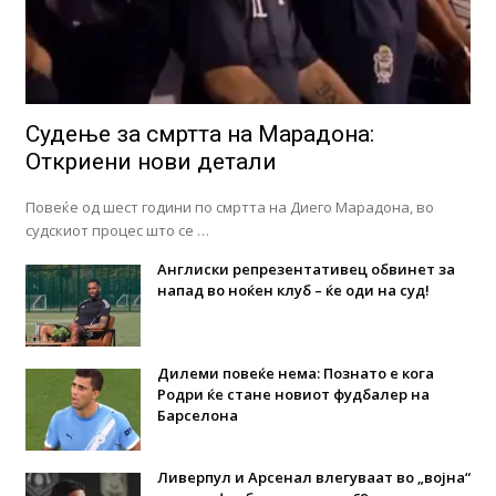
Судење за смртта на Марадона:
Откриени нови детали
Повеќе од шест години по смртта на Диего Марадона, во
судскиот процес што се …
Англиски репрезентативец обвинет за
напад во ноќен клуб – ќе оди на суд!
Дилеми повеќе нема: Познато е кога
Родри ќе стане новиот фудбалер на
Барселона
Ливерпул и Арсенал влегуваат во „војна“