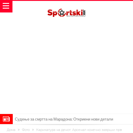
Судење за смртта на Марадона: Откриени нови детали
Англиски репрезентативец обвинет за напад во ноќен клуб – ќе
Дома
Фото
Карикатура на денот: Арсенал конечно заврши прв