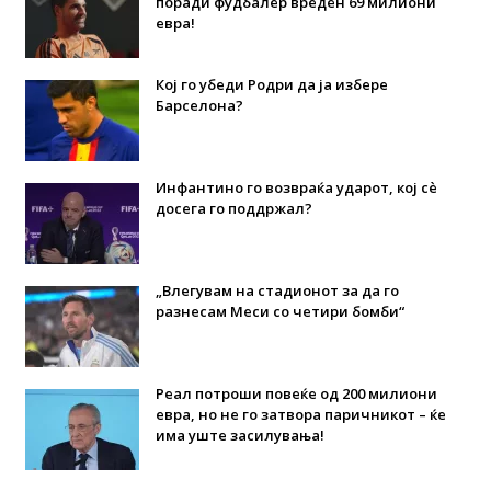
поради фудбалер вреден 69 милиони
евра!
Кој го убеди Родри да ја избере
Барселона?
Инфантино го возвраќа ударот, кој сè
досега го поддржал?
„Влегувам на стадионот за да го
разнесам Меси со четири бомби“
Реал потроши повеќе од 200 милиони
евра, но не го затвора паричникот – ќе
има уште засилувања!