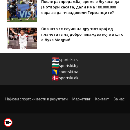
После распродажба, време е Њукасл да
ја отвори касата, дали има 100.000.000
евра за да ги задоволи Германците?
Ова што се случи на другиот крај од
планетата најдобро покажува кој е и што
е Лука Модриќ
sportski.rs
sportski.bg
sportski.ba
sportski.dk
Најнови спортски вести и резултати
Маркетинг
Контакт
За нас