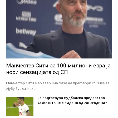
Манчестер Сити за 100 милиони евра ја
носи сензацијата од СП
Манчестер Сити е во завршна фаза на преговори со Лиле за
Ајубу Буади. Како …
Се подготвува фудбалска предавство
какво што не е видено од 2010 година?