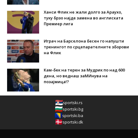
Ханси Флик не жали долго за Араухо,
туку брзо најде замена во англиската
Премиер лига
Играч на Барселона бесен го напушти
тренингот по срцепарателните зборови
на Флик
Кам-бек на терен за Мудрик по над 600
дена, но веднаш заМИнува на
позајмица!?
sportski.rs
sportski.bg
sportski.ba
sportski.dk