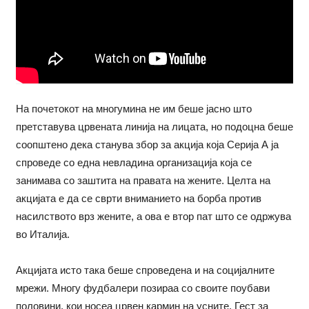
На почетокот на многумина не им беше јасно што
претставува црвената линија на лицата, но подоцна беше
соопштено дека станува збор за акција која Серија А ја
спроведе со една невладина организација која се
занимава со заштита на правата на жените. Целта на
акцијата е да се сврти вниманието на борба против
насилството врз жените, а ова е втор пат што се одржува
во Италија.
Акцијата исто така беше спроведена и на социјалните
мрежи. Многу фудбалери позираа со своите поубави
половини, кои носеа црвен кармин на усните. Гест за