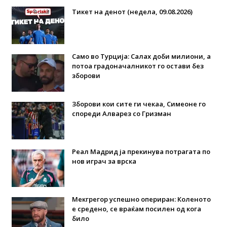
Тикет на денот (недела, 09.08.2026)
Само во Турција: Салах доби милиони, а
потоа градоначалникот го остави без
зборови
Зборови кои сите ги чекаа, Симеоне го
спореди Алварез со Гризман
Реал Мадрид ја прекинува потрагата по
нов играч за врска
Мекгрегор успешно опериран: Коленото
е средено, се враќам посилен од кога
било