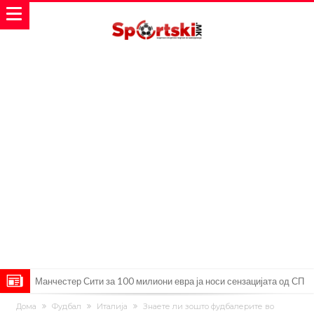
Тикет на денот (недела, 09.08.2026)
Дома
Фудбал
Италија
Знаете ли зошто фудбалерите во