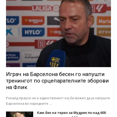
Играч на Барселона бесен го напушти
тренингот по срцепарателните зборови
на Флик
Роналд Араухо не е единствениот кој би можел да ја напушти
Барселона во наредните …
Кам-бек на терен за Мудрик по над 600