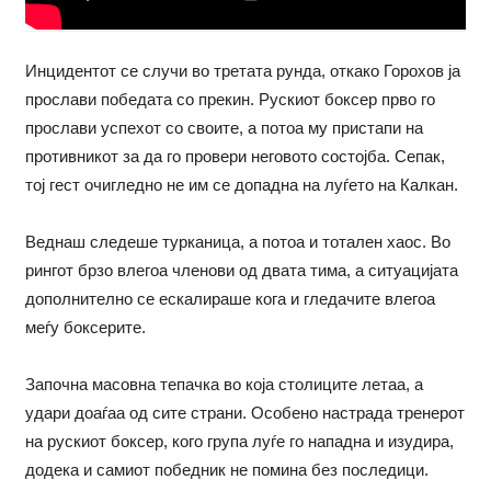
Инцидентот се случи во третата рунда, откако Горохов ја
прослави победата со прекин. Рускиот боксер прво го
прослави успехот со своите, а потоа му пристапи на
противникот за да го провери неговото состојба. Сепак,
тој гест очигледно не им се допадна на луѓето на Калкан.
Веднаш следеше турканица, а потоа и тотален хаос. Во
рингот брзо влегоа членови од двата тима, а ситуацијата
дополнително се ескалираше кога и гледачите влегоа
меѓу боксерите.
Започна масовна тепачка во која столиците летаа, а
удари доаѓаа од сите страни. Особено настрада тренерот
на рускиот боксер, кого група луѓе го нападна и изудира,
додека и самиот победник не помина без последици.