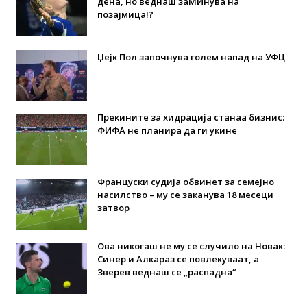
дена, но веднаш заМИнува на
позајмица!?
Џејк Пол започнува голем напад на УФЦ
Прекините за хидрација станаа бизнис:
ФИФА не планира да ги укине
Француски судија обвинет за семејно
насилство – му се заканува 18 месеци
затвор
Ова никогаш не му се случило на Новак:
Синер и Алкараз се повлекуваат, а
Зверев веднаш се „распадна“