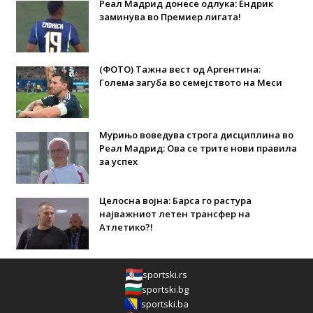
Реал Мадрид донесе одлука: Eндрик
заминува во Премиер лигата!
(ФОТО) Тажна вест од Аргентина:
Голема загуба во семејството на Меси
Мурињо воведува строга дисциплина во
Реал Мадрид: Ова се трите нови правила
за успех
Целосна војна: Барса го растура
најважниот летен трансфер на
Атлетико?!
sportski.rs
sportski.bg
sportski.ba