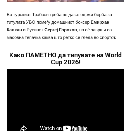
Во турскиот Трабзон требаше да се одржи борба за
титулата УБО помеѓу домашниот боксер
Емирхан
Калкан
и Русинот
Сергеј Горохов
, но сѐ заврши со
масовна тепачка каква што ретко се гледа во спортот.
Како ПАМЕТНО да типувате на World
Cup 2026!