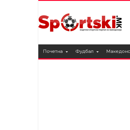
Почетна
Фудбал
Македонс