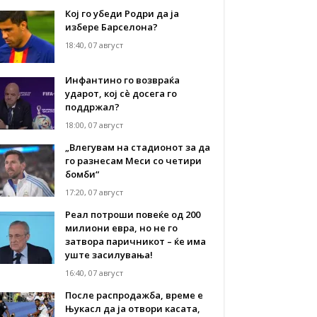
Кој го убеди Родри да ја
избере Барселона?
18:40, 07 август
Инфантино го возвраќа
ударот, кој сè досега го
поддржал?
18:00, 07 август
„Влегувам на стадионот за да
го разнесам Меси со четири
бомби“
17:20, 07 август
Реал потроши повеќе од 200
милиони евра, но не го
затвора паричникот – ќе има
уште засилувања!
16:40, 07 август
После распродажба, време е
Њукасл да ја отвори касата,