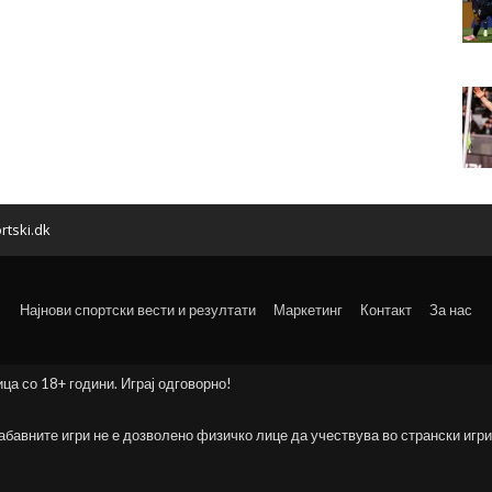
rtski.dk
Најнови спортски вести и резултати
Маркетинг
Контакт
За нас
ица со 18+ години. Играј одговорно!
забавните игри не е дозволено физичко лице да учествува во странски игри 