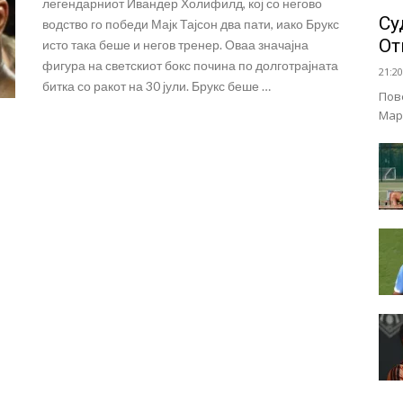
легендарниот Ивандер Холифилд, кој со негово
Су
водство го победи Мајк Тајсон два пати, иако Брукс
От
исто така беше и негов тренер. Оваа значајна
фигура на светскиот бокс почина по долготрајната
21:20
битка со ракот на 30 јули. Брукс беше …
Пов
Мар