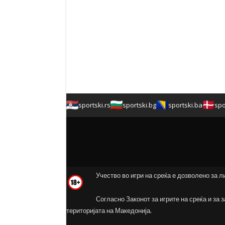
sportski.rs
sportski.bg
sportski.ba
spo
Учество во игри на среќа е дозволено за л
Согласно Законот за игрите на среќа и за 
територијата на Македонија.