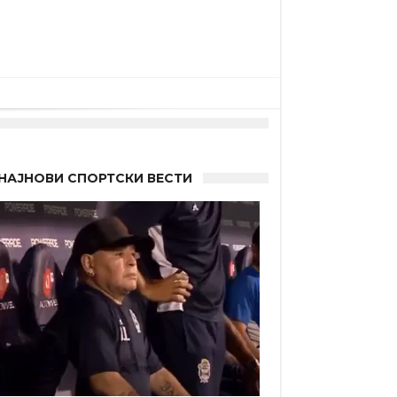
НАЈНОВИ СПОРТСКИ ВЕСТИ
 Германците?