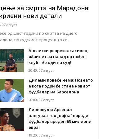
дење за смртта на Марадона:
криени нови детали
, 07 август
еќе од шест години по смртта на Диего
адона, во судскиот процес што се …
Англиски репрезентативец
обвинет за напад во ноќен
клуб – ќе оди на суд!
20:40, 07 август
Дилеми повеќе нема: Познато
е кога Родри ќе стане новиот
фудбалер на Барселона
20:00, 07 август
Ливерпул и Арсенал
влегуваат во „војна“ поради
фудбалер вреден 69 милиони
евра!
19:20, 07 август