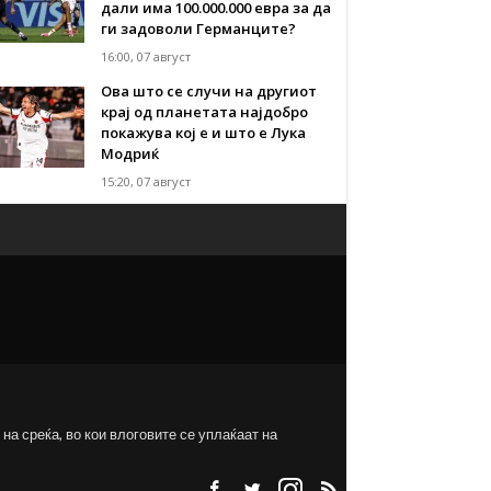
дали има 100.000.000 евра за да
ги задоволи Германците?
16:00, 07 август
Ова што се случи на другиот
крај од планетата најдобро
покажува кој е и што е Лука
Модриќ
15:20, 07 август
на среќа, во кои влоговите се уплаќаат на