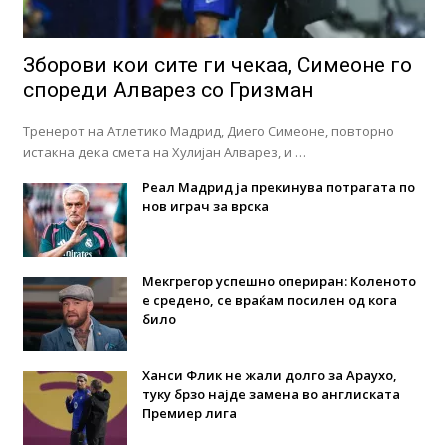
Зборови кои сите ги чекаа, Симеоне го
спореди Алварез со Гризман
Тренерот на Атлетико Мадрид, Диего Симеоне, повторно
истакна дека смета на Хулијан Алварез, и …
Реал Мадрид ја прекинува потрагата по
нов играч за врска
Мекгрегор успешно опериран: Коленото
е средено, се враќам посилен од кога
било
Ханси Флик не жали долго за Араухо,
туку брзо најде замена во англиската
Премиер лига