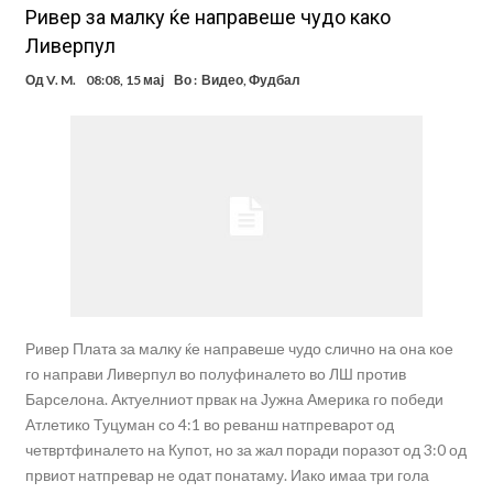
Ривер за малку ќе направеше чудо како
Ливерпул
Од
V. M.
08:08, 15 мај
Во :
Видео
,
Фудбал
Ривер Плата за малку ќе направеше чудо слично на она кое
го направи Ливерпул во полуфиналето во ЛШ против
Барселона. Актуелниот првак на Јужна Америка го победи
Атлетико Туцуман со 4:1 во реванш натпреварот од
четвртфиналето на Купот, но за жал поради поразот од 3:0 од
првиот натпревар не одат понатаму. Иако имаа три гола