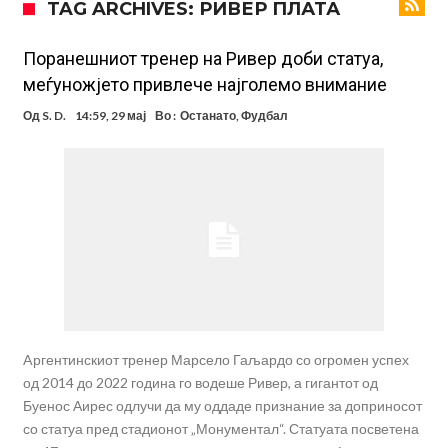
TAG ARCHIVES: РИВЕР ПЛАТА
посилен од кога било
Ханси Флик не жали долго за Араухо, туку брзо најде замена во
англиската Премиер лига
Играч на Барселона бесен го напушти тренингот по
Поранешниот тренер на Ривер доби статуа,
меѓуножјето привлече најголемо внимание
срцепарателните зборови на Флик
Кам-бек на терен за Мудрик по над 600 дена, но веднаш
Од
S. D.
14:59, 29 мај
Во :
Останато
,
Фудбал
заМИнува на позајмица!?
Џејк Пол започнува голем напад на УФЦ
Прекините за хидрација станаа бизнис: ФИФА не планира да ги
укине
Француски судија обвинет за семејно насилство – му се заканува
18 месеци затвор
Ова никогаш не му се случило на Новак: Синер и Алкараз се
повлекуваат, а Зверев веднаш се „распадна“
Aргентинскиот тренер Марсело Гаљардо со огромен успех
од 2014 до 2022 година го водеше Ривер, а гигантот од
Буенос Аирес одлучи да му оддаде признание за доприносот
со статуа пред стадионот „Монументал“. Статуата посветена