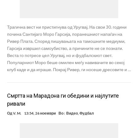
Трагична вест ни пристигнува од Уругвај. На свои 30. години
почина Сантијаго Моро Гарсија, поранешниот напаѓач на
Ривер Плата. Според пишувањата на тамошните медиуми,
Гарсија извршил самоубиство, а причините не се познати.
Веста го потресе цел Уругвај, но и фудбалскиот свет.
Популарниот Моро беше омилен меѓу навивачите во секој
клуб каде и да играше. Покрај Ривер, ги носеше дресовите и …
Смртта на Марадона ги обедини и најлутите
ривали
Од
V. M.
13:54, 26 ноември
Во :
Видео
,
Фудбал