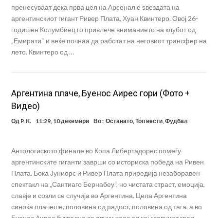
пренесуваат дека прва цел на Арсенал е ѕвездата на
аргентинскиот гигант Ривер Плата, Хуан Квинтеро. Овој 26-
годишен Колумбиец го привлече вниманието на клубот од
„Емирати“ и веќе почнаа да работат на неговиот трансфер на
лето. Квинтеро од …
Аргентина плаче, Буенос Аирес гори (Фото +
Видео)
Од
P. K.
11:29, 10 декември
Во :
Останато
,
Топ вести
,
Фудбал
Антологиското финале во Копа Либертадорес помеѓу
аргентинските гиганти заврши со историска победа на Ривен
Плата. Бока Јуниорс и Ривер Плата приредија незаборавен
спектакл на „Сантиаго Бернабеу“, но чистата страст, емоција,
славје и созли се случија во Аргентина. Цела Аргентина
синоќа плачеше, половина од радост, половина од тага, а во
Буенос Аирес буквално се случи хаос од кој главниот град