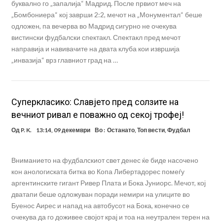
буквално го „запалија“ Мадрид. После првиот меч на
„Бомбониера“ кој заврши 2:2, мечот на „Монументал“ беше
одложен, па вечерва во Мадрид сигурно не очекува
вистински фудбалски спектакл. Спектакл пред мечот
направија и навивачите на двата клуба кои извршија
„инвазија“ врз главниот град на …
Суперкласико: Славјето пред солзите на
вечниот ривал е поважно од секој трофеј!
Од
P. K.
13:14, 09 декември
Во :
Останато
,
Топ вести
,
Фудбал
Вниманието на фудбалскиот свет денес ќе биде насочено
кон анологиската битка во Копа Либертадорес помеѓу
аргентинските гигант Ривер Плата и Бока Јуниорс. Мечот, кој
дватапи беше одложуван поради немири на улиците во
Буенос Аирес и напад на автобусот на Бока, конечно се
очекува да го доживее својот крај и тоа на неутрален терен на