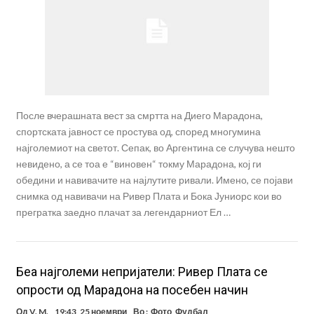
После вчерашната вест за смртта на Диего Марадона,
спортската јавност се простува од, според многумина
најголемиот на светот. Сепак, во Аргентина се случува нешто
невидено, а се тоа е “виновен“ токму Марадона, кој ги
обедини и навивачите на најлутите ривали. Имено, се појави
снимка од навивачи на Ривер Плата и Бока Јуниорс кои во
прегратка заедно плачат за легендарниот Ел …
Беа најголеми непријатели: Ривер Плата се
опрости од Марадона на посебен начин
Од
V. M.
19:43, 25 ноември
Во :
Фото
,
Фудбал