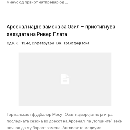
минус од првиот натпревар од …
Арсенал најде замена за Озил – пристигнува
ѕвездата на Ривер Плата
Од
P. K.
13:46, 27 февруари
Во :
Трансфер зона
Германскиот фудбалер Месут Озил најверојатно ја игра
последната сезона во дресот на Арсенал, па „топџиите“ веќе
почнаа да му бараат замена. Англиските медиуми