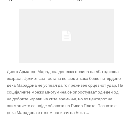
Диего Армандо Марадона денеска почина на 60. годишна
возраст. Целиот свет остана во шок откако беше потврдено
дека Марадона не успеал да го преживее срцевиот удар. На
социјалните мрежи многумина се опростуваат од еден од
најдобрите играчи на сите времиња, но во центарот на
вниманието се најде објавата на Ривер Плата. Познато е
дека Марадона е голем навивач на Бока …