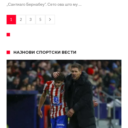
„Сантиаго Бернабеу“. Сето ова што му …
1
2
3
5
НАЈНОВИ СПОРТСКИ ВЕСТИ