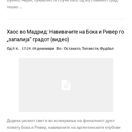
тешко …
Хаос во Мадрид: Навивачите на Бока и Ривер го
„запалија“ градот (видео)
Од
P. K.
17:29, 09 декември
Во :
Останато
,
Топ вести
,
Фудбал
Додека џелиот свет е во исчекување на финалниот дуел
помеѓу Бока и Ривер, навивачите на аргентинските клубови