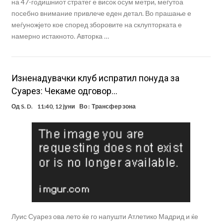
на 47-годишниот стратег е висок осум метри, меѓутоа
посебно внимание привлече еден детал. Во прашање е
меѓуножјето кое според зборовите на склупторката е
намерно истакното. Авторка …
Изненадувачки клуб испратил понуда за
Суарез: Чекаме одговор…
Од
S. D.
11:40, 12 јуни
Во :
Трансфер зона
Луис Суарез ова лето ќе го напушти Атлетико Мадрид и ќе