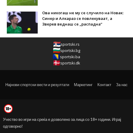
Ова никогаш не му се случило на Новак:
Синер и Алкараз се повлекуваат, а
Зверев веднаш се „распадна“
sportski.rs
sportski.bg
sportski.ba
sportski.dk
Најнови спортски вести и резултати
Маркетинг
Контакт
За нас
Учество во игри на среќа е дозволено за лица со 18+ години. Играј
одговорно!