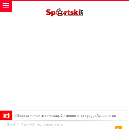
Реал Мадрид ја прекинува потрагата по нов играч за врска
Дома
Tag Archives: ривер плата
Мекгрегор успешно опериран: Коленото е средено, се враќам