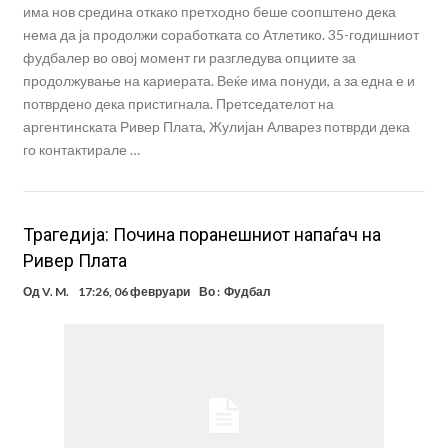
има нов средина откако претходно беше соопштено дека
нема да ја продолжи соработката со Атлетико. 35-годишниот
фудбалер во овој момент ги разгледува опциите за
продолжување на кариерата. Веќе има понуди, а за една е и
потврдено дека пристигнала. Претседателот на
аргентинската Ривер Плата, Жулијан Алварез потврди дека
го контактирале …
Трагедија: Почина поранешниот напаѓач на
Ривер Плата
Од
V. M.
17:26, 06 февруари
Во :
Фудбал