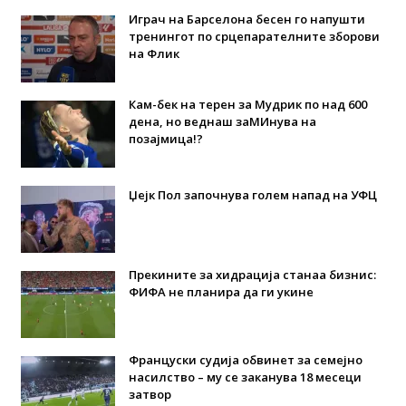
Играч на Барселона бесен го напушти
тренингот по срцепарателните зборови
на Флик
Кам-бек на терен за Мудрик по над 600
дена, но веднаш заМИнува на
позајмица!?
Џејк Пол започнува голем напад на УФЦ
Прекините за хидрација станаа бизнис:
ФИФА не планира да ги укине
Француски судија обвинет за семејно
насилство – му се заканува 18 месеци
затвор