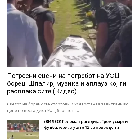
Потресни сцени на погребот на УФЦ-
борец: Шпалир, музика и аплауз кој ги
расплака сите (Видео)
Светот на боречките спортови и УФЦ останаа завиткани во
црно по веста дека УФЦ-борецот, …
(ВИДЕО) Голема трагедија: Гром усмрти
фудбалери, а уште 12 се повредени