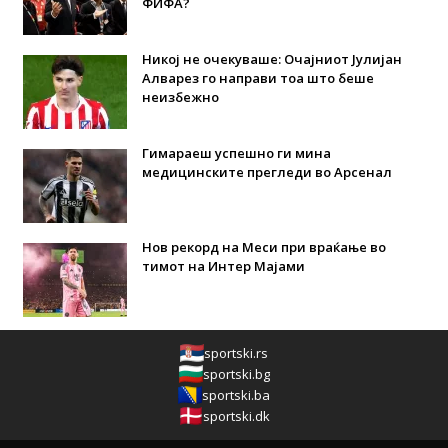
ФИФА?
Никој не очекуваше: Очајниот Јулијан
Алварез го направи тоа што беше
неизбежно
Гимараеш успешно ги мина
медицинските прегледи во Арсенал
Нов рекорд на Меси при враќање во
тимот на Интер Мајами
sportski.rs
sportski.bg
sportski.ba
sportski.dk