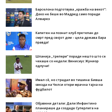
Барселона подготвува „кражба на векот“:
Деко не беше во Мадрид само поради
Алварез
Капитен на познат клуб претепан до
смрт пред својот дом – цела држава бара
правда!
Шпанија „трепери“ поради нешто што се
чекаше со недели: Винисиус Жуниор
одлучи!
Имал сè, но страдал во тишина: Бивша
ѕвезда на Челси откри мрачна тајна на
фудбалот
Објавени детали: Дали Инфантино
планираше да создаде Суперлига на