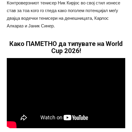
Контроверзниот тенисер Ник Кирјос во свој стил изнесе
став за тоа кого го гледа како поголем потенцијал меѓу
двајца водечки тенисери на денешницата, Карлос
Алкараз и Јаник Синер.
Како ПАМЕТНО да типувате на World
Cup 2026!