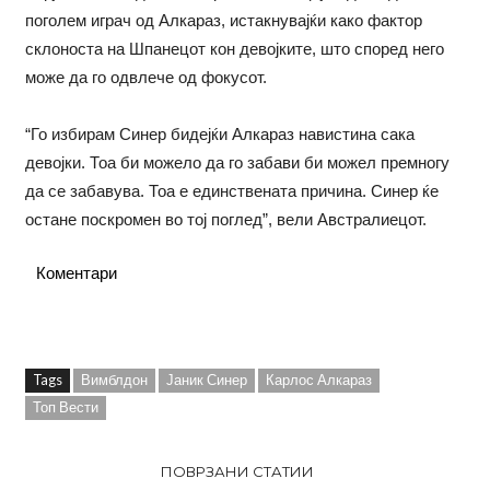
поголем играч од Алкараз, истакнувајќи како фактор
склоноста на Шпанецот кон девојките, што според него
може да го одвлече од фокусот.
“Го избирам Синер бидејќи Алкараз навистина сака
девојки. Тоа би можело да го забави би можел премногу
да се забавува. Тоа е единствената причина. Синер ќе
остане поскромен во тој поглед”, вели Австралиецот.
Коментари
Tags
Вимблдон
Јаник Синер
Карлос Алкараз
Топ Вести
ПОВРЗАНИ СТАТИИ