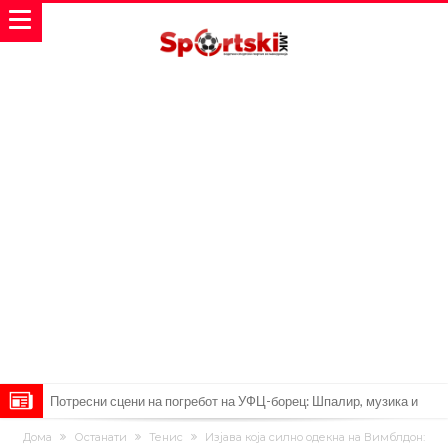
Потресни сцени на погребот на УФЦ-борец: Шпалир, музика и
аплауз кој ги расплака сите (Видео)
(ВИДЕО) Голема трагедија: Гром усмрти фудбалери, а уште 12 се
Дома
Останати
Тенис
Изјава која силно одекна на Вимблдон: