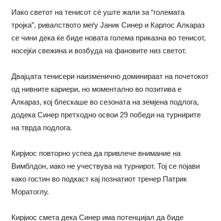
Иако светот на тенисот сè уште жали за “големата
тројка”, ривалството меѓу Јаник Синер и Карлос Алкараз
се чини дека ќе биде новата голема приказна во тенисот,
носејќи свежина и возбуда на фановите низ светот.
Двајцата тенисери наизменично доминираат на почетокот
од нивните кариери, но моментално во позитива е
Алкараз, кој блескаше во сезоната на земјена подлога,
додека Синер претходно освои 29 победи на турнирите
на тврда подлога.
Кирјиос повторно успеа да привлече внимание на
Вимблдон, иако не учествува на турнирот. Тој се појави
како гостин во подкаст кај познатиот тренер Патрик
Моратоглу.
Кирјиос смета дека Синер има потенцијал да биде