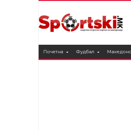
Почетна
Фудбал
Македонс