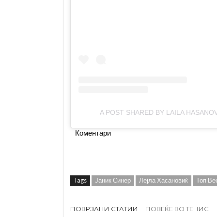
A POST SHARED BY LAILA HASANO
Коментари
Tags
Јаник Синер
Лејла Хасановиќ
Топ Ве
ПОВРЗАНИ СТАТИИ
ПОВЕЌЕ ВО ТЕНИС