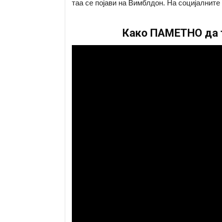
таа се појави на Вимблдон. На социјалнит
Како ПАМЕТНО да т