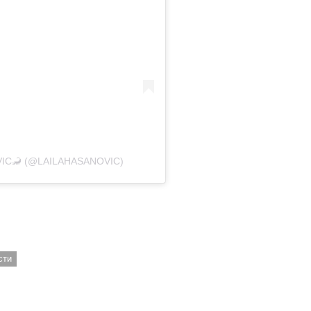
VIC🦂 (@LAILAHASANOVIC)
сти