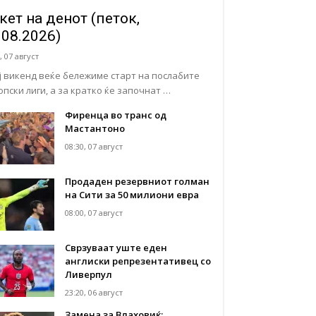
кет на денот (петок,
.08.2026)
, 07 август
ј викенд веќе бележиме старт на послабите
опски лиги, а за кратко ќе започнат …
Фиренца во транс од
Мастантоно
08:30, 07 август
Продаден резервниот голман
на Сити за 50 милиони евра
08:00, 07 август
Сврзуваат уште еден
англиски репрезентативец со
Ливерпул
23:20, 06 август
Замена за Влаховиќ: