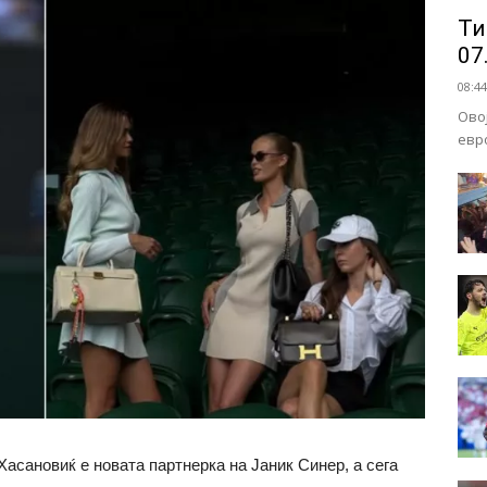
Ти
07
08:44
Ово
евр
Хасановиќ е новата партнерка на Јаник Синер, а сега