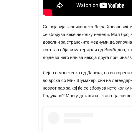
Се појавија гласини дека Лејла Хасановиќ 
се зборува веќе неколку недели. Мал број
доволни за странските медиуми да започна
кога таа објави материјали од Вимблдон, т
дојде за него или за некоја друга причина?
Лејла е манекенка од Данска, но со корени
во врска со Мик Шумахер, син на легендар
новиот пар за кој ќе се зборува исто колку
Радукано? Многу детали ќе станат јасни во