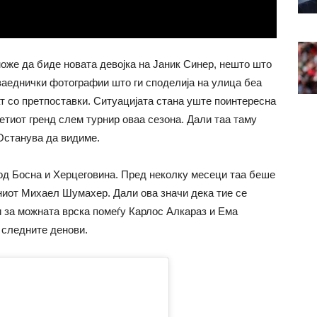
може да биде новата девојка на Јаник Синер, нешто што
 заеднички фотографии што ги споделија на улица беа
т со претпоставки. Ситуацијата стана уште поинтересна
ретиот гренд слем турнир оваа сезона. Дали таа таму
 Останува да видиме.
 од Босна и Херцеговина. Пред неколку месеци таа беше
ниот Михаел Шумахер. Дали ова значи дека тие се
 и за можната врска помеѓу Карлос Алкараз и Ема
 следните денови.