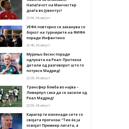
Напаѓачот на Манчестер
доаѓа во Јувентус!
23:00, 06 август
УЕФА повторно се заканува со
бојкот на турнирите на ФИФА
поради Инфантино
22:40, 06 август
Мурињо бесен поради
одлуката на Реал: Протекоа
детали од разговорот што го
потресе Мадрид!
22:20, 06 август
Трансфер бомба во најва –
Ливерпул сака да се засили од
Реал Мадрид!
22:00, 06 август
Карагер ги изненади сите со
својата прогноза: “Тие ќе ја
освојат Премиер лигата, а