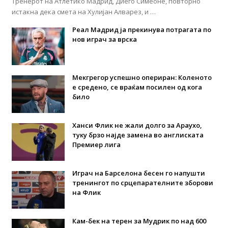
Тренерот на Атлетико Мадрид, Диего Симеоне, повторно
истакна дека смета на Хулијан Алварез, и …
Реал Мадрид ја прекинува потрагата по
нов играч за врска
Мекгрегор успешно опериран: Коленото
е средено, се враќам посилен од кога
било
Ханси Флик не жали долго за Араухо,
туку брзо најде замена во англиската
Премиер лига
Играч на Барселона бесен го напушти
тренингот по срцепарателните зборови
на Флик
Кам-бек на терен за Мудрик по над 600