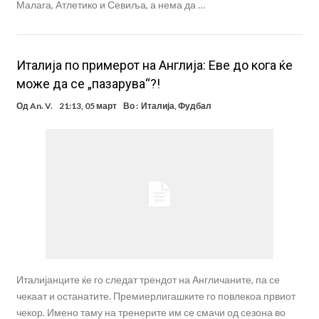
Малага, Атлетико и Севиља, а нема да …
Италија по примерот на Англија: Еве до кога ќе
може да се „пазарува“?!
Од
An. V.
21:13, 05 март
Во :
Италија
,
Фудбал
Италијанците ќе го следат трендот на Англичаните, па се
чекаат и останатите. Премиерлигашките го повлекоа првиот
чекор. Имено таму на тренерите им се смачи од сезона во