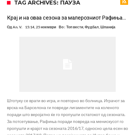
TAG ARCHIVES: ПАУЗА
посилен од кога било
Ханси Флик не жали долго за Араухо, туку брзо најде замена во
англиската Премиер лига
Играч на Барселона бесен го напушти тренингот по
Крај и на оваа сезона за малерозниот Рафиња…
срцепарателните зборови на Флик
Кам-бек на терен за Мудрик по над 600 дена, но веднаш
Од
An. V.
15:14, 25 ноември
Во :
Топ вести
,
Фудбал
,
Шпанија
заМИнува на позајмица!?
Џејк Пол започнува голем напад на УФЦ
Прекините за хидрација станаа бизнис: ФИФА не планира да ги
укине
Француски судија обвинет за семејно насилство – му се заканува
18 месеци затвор
Ова никогаш не му се случило на Новак: Синер и Алкараз се
повлекуваат, а Зверев веднаш се „распадна“
Штотуку се врати во игра, и повторно во болница. Играчот за
врска на Барселона ги повреди лигаментите на коленото
поради што веројатно ќе го пропушти остатокот од сезоната.
За потсетување, Рафиња поради повреда на менискусот го
пропушти и крајот на сезоната 2016/17, односно цела есен во