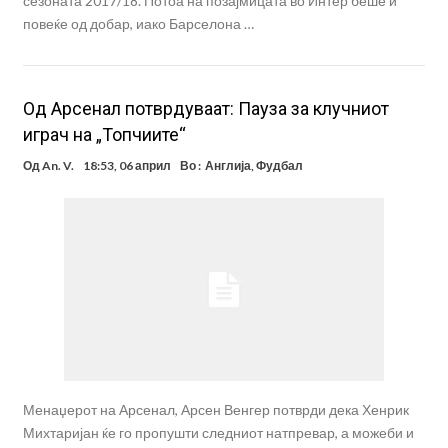
сезоната 2017/18. Потоа на позајмицата во Интер беше и
повеќе од добар, иако Барселона …
Од Арсенал потврдуваат: Пауза за клучниот
играч на „Топчиите“
Од
An. V.
18:53, 06 април
Во :
Англија
,
Фудбал
Менаџерот на Арсенал, Арсен Венгер потврди дека Хенрик
Михтаријан ќе го пропушти следниот натпревар, а можеби и