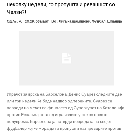
неколку недели, го пропушта и реваншот со
Челзи?!
Од
An. V.
20:29, 08 март
Во :
Лига на шампиони
,
Фудбал
,
Шпанија
Играчот за врска на Барселона, Денис Суарез следните две
или три недели ќе биде надвор од терените. Суарез се
повреди на мечот во финалето од Суперкупот на Каталонија
против Еспањол, кога од игра излезе уште во првото
полувреме. Барселона ја потврди повредата на својот
фудбалер кој ќе мора да ги пропушти натпреварите против