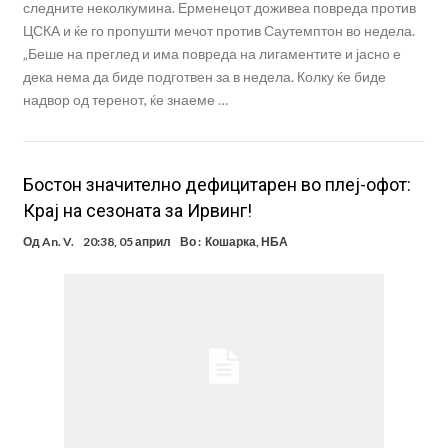
следните неколкумина. Ерменецот доживеа повреда против
ЦСКА и ќе го пропушти мечот против Саутемптон во недела.
„Беше на преглед и има повреда на лигаментите и јасно е
дека нема да биде подготвен за в недела. Колку ќе биде
надвор од теренот, ќе знаеме …
Бостон значително дефицитарен во плеј-офот:
Крај на сезоната за Ирвинг!
Од
An. V.
20:38, 05 април
Во :
Кошарка
,
НБА