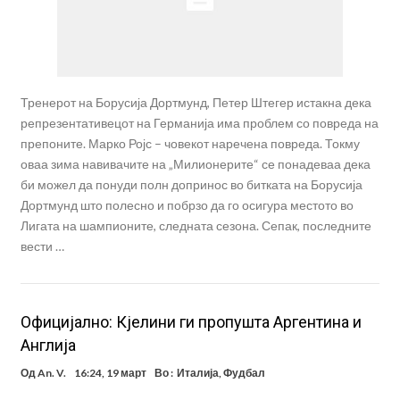
Тренерот на Борусија Дортмунд, Петер Штегер истакна дека
репрезентативецот на Германија има проблем со повреда на
препоните. Марко Ројс – човекот наречена повреда. Токму
оваа зима навивачите на „Милионерите“ се понадеваа дека
би можел да понуди полн допринос во битката на Борусија
Дортмунд што полесно и побрзо да го осигура местото во
Лигата на шампионите, следната сезона. Сепак, последните
вести …
Официјално: Кјелини ги пропушта Аргентина и
Англија
Од
An. V.
16:24, 19 март
Во :
Италија
,
Фудбал