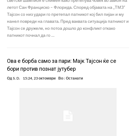
светски шампион е снимен како претепува човек во авион на
летот Сан Франциско – Флорида. Според објавата на „ТМЗ“
Тајсон со низ удари го претепал патникот кој бил пијан и му
нанел повреди на главата. Пред ваквата ситуација патникот и
Тајсон се дружеле, но потоа дошло до конфликт откако
патникот почнал да го …
Ова е борба само за пари: Мајк Тајсон ќе се
бори против познат јутубер
Од
S. D.
15:24, 23 октомври
Во :
Останати