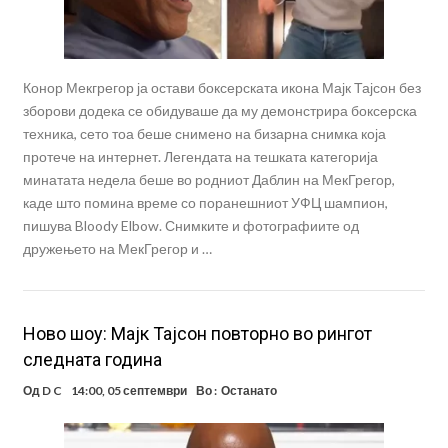
Конор Мекгрегор ја остави боксерската икона Мајк Тајсон без
зборови додека се обидуваше да му демонстрира боксерска
техника, сето тоа беше снимено на бизарна снимка која
протече на интернет. Легендата на тешката категорија
минатата недела беше во родниот Даблин на МекГрегор,
каде што помина време со поранешниот УФЦ шампион,
пишува Bloody Elbow. Снимките и фотографиите од
дружењето на МекГрегор и …
Ново шоу: Мајк Тајсон повторно во рингот
следната година
Од
D C
14:00, 05 септември
Во :
Останато