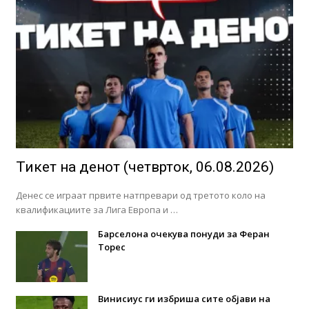
Тикет на денот (четврток, 06.08.2026)
Денес се играат првите натпревари од третото коло на
квалификациите за Лига Европа и …
Барселона очекува понуди за Феран
Торес
Винисиус ги избриша сите објави на