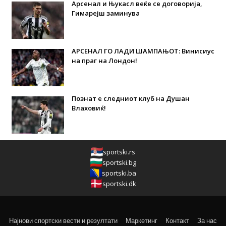
Арсенал и Њукасл веќе се договорија,
Гимарејш заминува
АРСЕНАЛ ГО ЛАДИ ШАМПАЊОТ: Винисиус
на праг на Лондон!
Познат е следниот клуб на Душан
Влаховиќ!
sportski.rs
sportski.bg
sportski.ba
sportski.dk
Најнови спортски вести и резултати
Маркетинг
Контакт
За нас