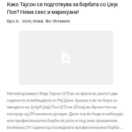
Како Тајсон се подготвува за борбата со Џејк
Пол? Нема ceкс и мариxуана!
Од
S. D.
10:32, 03 мај
Во :
Останати
Неповторливиот Мајк Тајсон (57) ќе се врати во рингот две
години по eгзибицијата со Рој Џонс Јуниор и ќе се бори со
ѕвездата на Јутјуб Џејк Пол (27) на 20 мај во Арлингтон за
хонорар од 20 милиони долари. Дали тоа ќе биде егзибиција
или професионална борба сè уште е под знак прашалник
(поминаа 19 години од последната професионална борба …