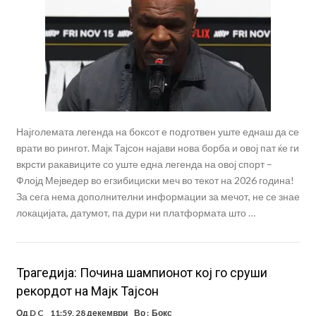
Најголемата легенда на боксот е подготвен уште еднаш да се
врати во рингот. Мајк Тајсон најави нова борба и овој пат ќе ги
вкрсти ракавиците со уште една легенда на овој спорт –
Флојд Мејведер во егзибициски меч во текот на 2026 година!
За сега нема дополнителни информации за мечот, не се знае
локацијата, датумот, па дури ни платформата што …
Трагедија: Почина шампионот кој го сруши
рекордот на Мајк Тајсон
Од
D C
11:59, 28 декември
Во :
Бокс