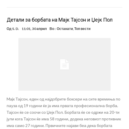
Детали за борбата на Мајк Тајсон и Џејк Пол
Од
S. D.
11:01, 30 април
Во :
Останати
,
Топ вести
Majк Тајсон, еден од најдобрите боксери на сите времиња по
пауза од 19 години ќе ја има првата професионална борба.
Тајсон ќе се соочи со Џејк Пол. Борбата ќе се одржи на 20-ти
јули кога Тајсон ќе има 58 години, додека неговиот противник
има само 27 години. Првичните најави беа дека борбата