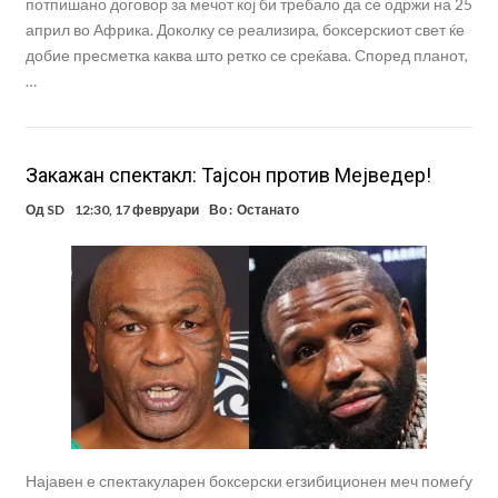
потпишано договор за мечот кој би требало да се одржи на 25
април во Африка. Доколку се реализира, боксерскиот свет ќе
добие пресметка каква што ретко се среќава. Според планот,
…
Закажан спектакл: Тајсон против Мејведер!
Од
SD
12:30, 17 февруари
Во :
Останато
Најавен е спектакуларен боксерски егзибиционен меч помеѓу