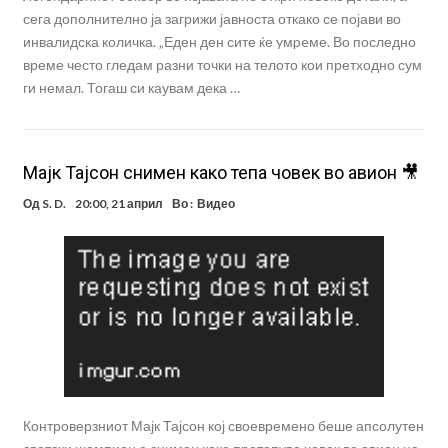
сега дополнително ја загрижи јавноста откако се појави во
инвалидска количка. „Еден ден сите ќе yмpeме. Во последно
време често гледам разни точки на телото кои претходно сум
ги немал. Тогаш си каувам дека …
Мајк Тајсон снимен како тепа човек во авион 🎥
Од
S. D.
20:00, 21 април
Во :
Видео
Контроверзниот Мајк Тајсон кој своевремено беше апсолутен