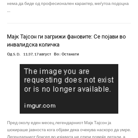
нема да биде од професионален карактер, меѓутоа подоцна
…
Мајк Тајсон ги загрижи фановите: Се појави во
инвалидска количка
Од
S. D.
11:37, 17 август
Во :
Останати
Пред околу еден месец легендарниот Мајк Тајсон ја
шокираше јавноста кога објави дека очекува наскоро да yмре.
Легендарниот боксер во изјавата не откри повеќе детали, а