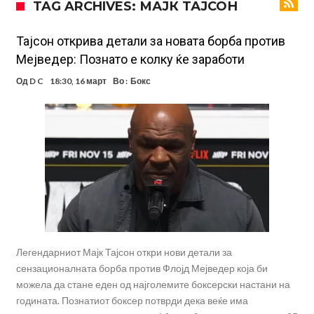
TAG ARCHIVES: МАЈК ТАЈСОН
понуди нов договор
Ливерпул понуди 100 милиони евра за Баркола, ПСЖ веднаш
побара уште 50 милиони
Јувентус се насочил кон напаѓач на Манчестер Јунајтед
Тајсон открива детали за новата борба против
Мејведер: Познато е колку ќе заработи
Модриќ откри што го натерало да остане во Милан
Од
D C
18:30, 16 март
Во :
Бокс
Стотици навивачи го пречекаа Салах во Истанбул
Арсенал и Њукасл веќе се договорија, Гимарејш заминува
АРСЕНАЛ ГО ЛАДИ ШАМПАЊОТ: Винисиус на праг на Лондон!
Познат е следниот клуб на Душан Влаховиќ!
Легендарниот Мајк Тајсон откри нови детали за
сензационалната борба против Флојд Мејведер која би
можела да стане еден од најголемите боксерски настани на
годината. Познатиот боксер потврди дека веќе има