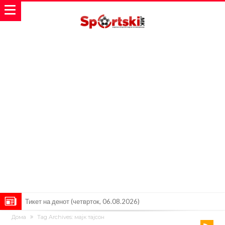
Барселона очекува понуди за Феран Торес
Дома
Tag Archives: мајк тајсон
Винисиус ги избриша сите објави на Инстаграм откако Реал му