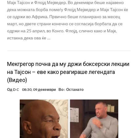
Мајк Тајсон и Флојд Мејведер. Во декември беше најавено
дека можната борба помеѓу Флојд Мејведер и Мајк Тајсон ќе
се одржи во Африка. Првично беше планирано за месец
март, но двете страни конечно се согласија борбата да се
одржи на 25 април, во Конго. Флојд, слично како и Мајк,
истакна дека ова ќе …
Мекгрегор почна да му држи боксерски лекции
на Тајсон – еве како реагираше легендата
(Видео)
Од
D C
08:30, 09 декември
Во :
Останато