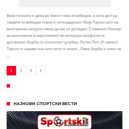
Веќе познато е дека во боксот има егзибиции, а сега дел од
таквите егзибиции стана и легендарниот Мајк Тајсон што на
многумина сигурно нема да им се допадне. Славниот боксер,
за многумина и најголемиот во историја прифатил и
договорил борба со познатиот јутубер, Логан Пол. И самиот
Тајсон го најави она што сите го знаат. „Оваа борба е само за
…
1
2
3
НАЈНОВИ СПОРТСКИ ВЕСТИ