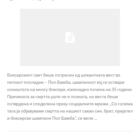
Боксерскиот свет беше потресен од шокантната вест во
петокот попладне – Пол Бамба, шампионот кој ги оствари
соништата на многу боксери, изненадно почина на 35 години.
Причината за смртта уште не е позната, но веста беше
потврдена и споделена преку социјалните мрежи. „Со голема
тага ја објавуваме смртта на нашиот сакан син, брат, пријател
и боксерски шампион Пол Бамба“, се вели …