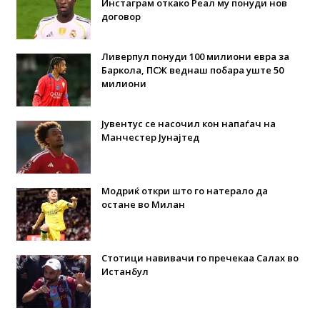
Инстаграм откако Реал му понуди нов
договор
Ливерпул понуди 100 милиони евра за
Баркола, ПСЖ веднаш побара уште 50
милиони
Јувентус се насочил кон напаѓач на
Манчестер Јунајтед
Модриќ откри што го натерало да
остане во Милан
Стотици навивачи го пречекаа Салах во
Истанбул