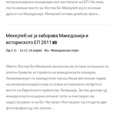
натурализирани кошаркари кои настапиле на ЕП. На оваа
листа имаше место за Лестер Бо Мекејлеб кој го носеше
дресот на Македонија. Мекејлеб остави длабока трага …
Мекејлеб не ја заборава Македонија и
историското ЕП 2011 📸
Од
S. D.
12:17, 24 април
Во :
Македонски спорт
Името Лестер Бо Мекејлеб засекогаш ќе остане испишано со
златни букви во историјата на македонската кошарка.
Американецот со македонски пасош беше вистински лидер
на репрезентацијата која го освои историското четвртото
место на Европското првенство Литванија. За тие денови од
македонската кошарка копнеат сите, а очигледно му
недостасуваат и на Бо. На својот Инстаграм тој сподели две
фотографии од тие златни …