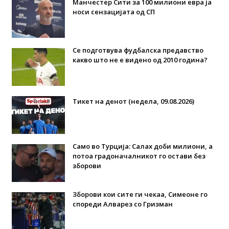
Манчестер Сити за 100 милиони евра ја
носи сензацијата од СП
Се подготвува фудбалска предавство
какво што не е видено од 2010 година?
Тикет на денот (недела, 09.08.2026)
Само во Турција: Салах доби милиони, а
потоа градоначалникот го остави без
зборови
Зборови кои сите ги чекаа, Симеоне го
спореди Алварез со Гризман