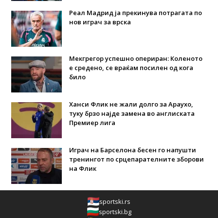
Реал Мадрид ја прекинува потрагата по
нов играч за врска
Мекгрегор успешно опериран: Коленото
е средено, се враќам посилен од кога
било
Ханси Флик не жали долго за Араухо,
туку брзо најде замена во англиската
Премиер лига
Играч на Барселона бесен го напушти
тренингот по срцепарателните зборови
на Флик
sportski.rs
sportski.bg