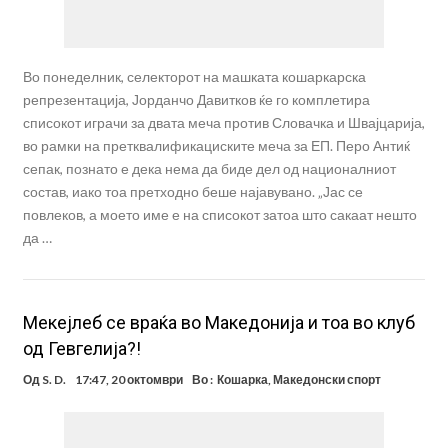
Во понеделник, селекторот на машката кошаркарска
репрезентација, Јорданчо Давитков ќе го комплетира
списокот играчи за двата меча против Словачка и Швајцарија,
во рамки на претквалификациските меча за ЕП. Перо Антиќ
сепак, познато е дека нема да биде дел од националниот
состав, иако тоа претходно беше најавувано. „Јас се
повлеков, а моето име е на списокот затоа што сакаат нешто
да …
Мекејлеб се враќа во Македонија и тоа во клуб
од Гевгелија?!
Од
S. D.
17:47, 20 октомври
Во :
Кошарка
,
Македонски спорт