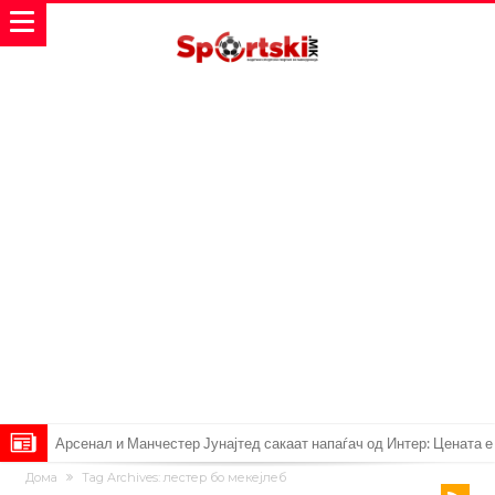
Арсенал и Манчестер Јунајтед сакаат напаѓач од Интер: Цената е
Дома
Tag Archives: лестер бо мекејлеб
85 милиони евра
Манчестер Сити за 100 милиони евра ја носи сензацијата од СП