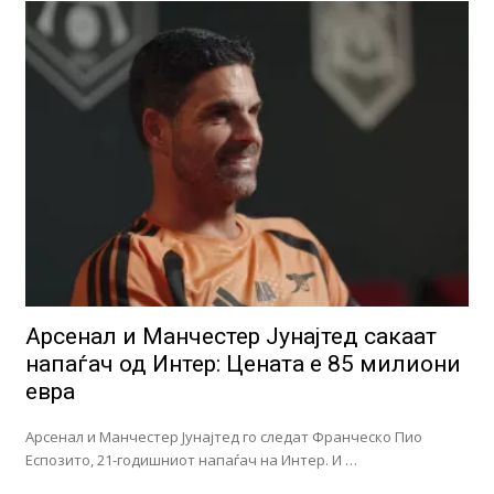
Арсенал и Манчестер Јунајтед сакаат
напаѓач од Интер: Цената е 85 милиони
евра
Арсенал и Манчестер Јунајтед го следат Франческо Пио
Еспозито, 21-годишниот напаѓач на Интер. И …