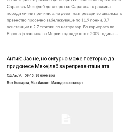
Сарагоса. Мекејлеб договорот со Сарагоса го раскина
поради лични причини, а на девет натпревари во шпанското
првенство просечно забележуваше по 11.9 поени, 3.7
асистенции и 2.7 скокови по натпревар. Бо кариерата во
Европа ја започна во Мерсин од каде што в 2009 година …
Антиќ: Јас не, но сигурно може повторно да
придонесе Мекејлеб за репрезентацијата
Од
An. V.
09:45, 18 ноември
Во :
Кошарка
,
Мак баскет
,
Македонски спорт