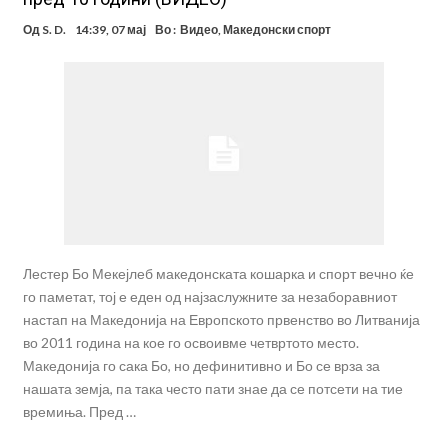
Од
S. D.
14:39, 07 мај
Во :
Видео
,
Македонски спорт
Лестер Бо Мекејлеб македонската кошарка и спорт вечно ќе
го паметат, тој е еден од најзаслужните за незаборавниот
настап на Македонија на Европското првенство во Литванија
во 2011 година на кое го освоивме четвртото место.
Македонија го сака Бо, но дефинитивно и Бо се врза за
нашата земја, па така често пати знае да се потсети на тие
времиња. Пред …