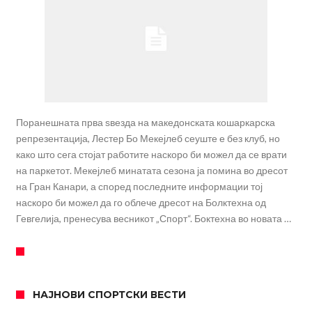
Поранешната прва ѕвезда на македонската кошаркарска
репрезентација, Лестер Бо Мекејлеб сеуште е без клуб, но
како што сега стојат работите наскоро би можел да се врати
на паркетот. Мекејлеб минатата сезона ја помина во дресот
на Гран Канари, а според последните информации тој
наскоро би можел да го облече дресот на Болктехна од
Гевгелија, пренесува весникот „Спорт“. Боктехна во новата …
НАЈНОВИ СПОРТСКИ ВЕСТИ