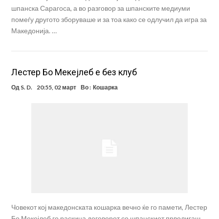
шпанска Сарагоса, а во разговор за шпанските медиуми
помеѓу другото зборуваше и за тоа како се одлучил да игра за
Македонија. …
Лестер Бо Мекејлеб е без клуб
Од
S. D.
20:55, 02 март
Во :
Кошарка
Човекот кој македонската кошарка вечно ќе го памети, Лестер
Бо Мекејлеб го раскина договорот со шпанскиот прволигаш