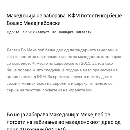
Македонија не заборава: КФМ потсети кој беше
Бошко Мекејлебовски
Од
V. M.
17:52, 07 август
Во :
Кошарка
,
Топ вести
Лестер Бо Мекејлеб беше дел од легендарната генерација
која го постигна најголемиот успех во македонската кошарка
со освоеното 4. место на Евробаскетот 2011. За тоа како
беше порано и што следуваше подоцна ви го пренесуваме
целиот текст од КФМ. За време на паузата помеѓу двете
сезони, медиа-тимот на Евролига и Еврокупот излезе со
серија на текстови посветени на играчите кои …
Бо не ја заборава Македонија: Мекејлеб се
потсети на забивање во македонскиот дрес од
пред 10 години (ВИДЕО)