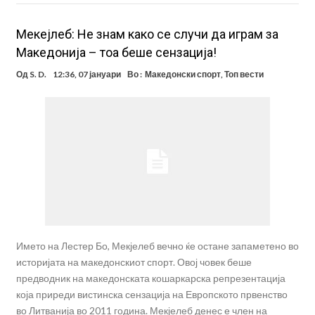
Мекејлеб: Не знам како се случи да играм за
Македонија – тоа беше сензација!
Од
S. D.
12:36, 07 јануари
Во :
Македонски спорт
,
Топ вести
Името на Лестер Бо, Мекјелеб вечно ќе остане запаметено во
историјата на македонскиот спорт. Овој човек беше
предводник на македонската кошаркарска репрезентација
која приреди вистинска сензација на Европското првенство
во Литванија во 2011 година. Мекјелеб денес е член на