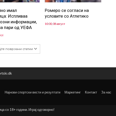
но имал
Ромеро се согласи на
ца: Испливаа
условите со Атлетико
озни информации,
10:00, 08 август
а пари од УЕФА
уст
јте поврзани статии
rtski.dk
Најнови спортски вести и резултати
Маркетинг
Контакт
За нас
ица со 18+ години. Играј одговорно!