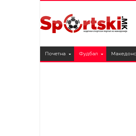
Почетна
Фудбал
Македонс