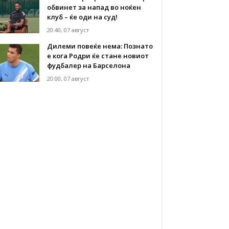
обвинет за напад во ноќен
клуб – ќе оди на суд!
20:40, 07 август
Дилеми повеќе нема: Познато
е кога Родри ќе стане новиот
фудбалер на Барселона
20:00, 07 август