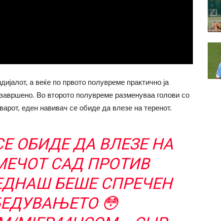
ијалот, а веќе по првото полувреме практично ја
 завршено. Во второто полувреме разменуваа голови со
варот, еден навивач се обиде да влезе на теренот.
Е ОБИДЕ ДА ВЛЕЗЕ НА
МЕЧОТ САД ПРОТИВ
ВЕДНАШ БЕШЕ СПРЕЧЕН
БЕДУВАЊЕТО 😳