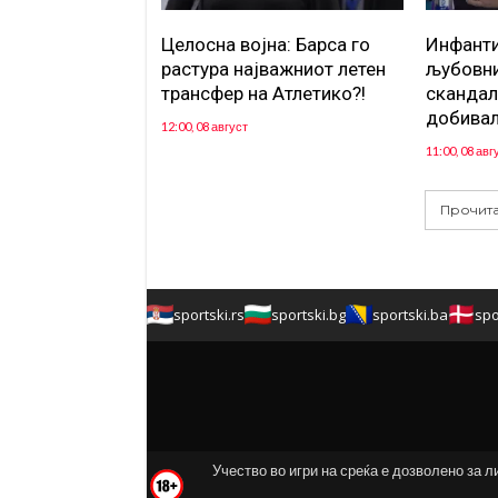
Целосна војна: Барса го
Инфанти
растура најважниот летен
љубовни
трансфер на Атлетико?!
скандал
добивал
12:00, 08 август
11:00, 08 авг
Прочита
sportski.rs
sportski.bg
sportski.ba
spo
Учество во игри на среќа е дозволено за л