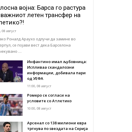
лосна војна: Барса го растура
јважниот летен трансфер на
летико?!
, 08 август
ако Роналд Араухо одлучи да замине во
ерпул, се појави вест дека Барселона
чекувано …
Инфантино имал љубовница:
Испливаа скандалозни
информации, добивала пари
од УЕФА
11:00, 08 август
Ромеро се согласи на
условите со Атлетико
10:00, 08 август
Арсенал со 138 милиони евра
тргнува по ѕвездата на Серија