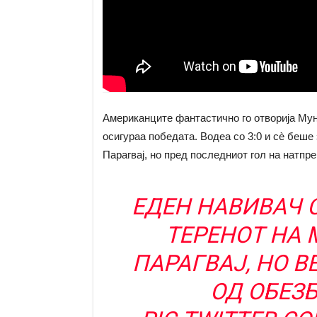
Американците фантастично го отворија Мунд
осигураа победата. Водеа со 3:0 и сè беше
Парагвај, но пред последниот гол на натпре
ЕДЕН НАВИВАЧ С
ТЕРЕНОТ НА 
ПАРАГВАЈ, НО 
ОД ОБЕЗ