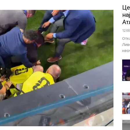
Це
на
Ат
12:00
Отк
Лив
нео