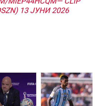
OM/MIEP44HCQM
— CLIP
DSZN)
13 ЈУНИ 2026