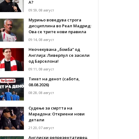
А?
09:59, 08 август
Мурињо воведува строга
дисциплина во Реал Мадрид:
Ова се трите нови правила
09:14, 08 август
Неочекувана „бомба“ од
Англија: Ливерпул се засили
од Барселона!
09:11, 08 август
Тикет на денот (сабота,
08.08.2026)
08:28, 08 август
Судење за смртта на
Марадона: Откриени нови
детали
21:20, 07 август
Англиски репрезентативец