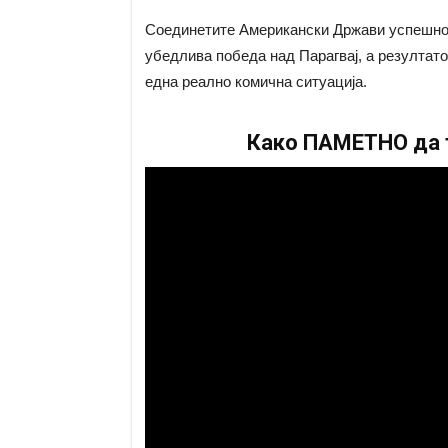
Соединетите Американски Држави успешно 
убедлива победа над Парагвај, а резултатот
една реално комична ситуација.
Како ПАМЕТНО да т