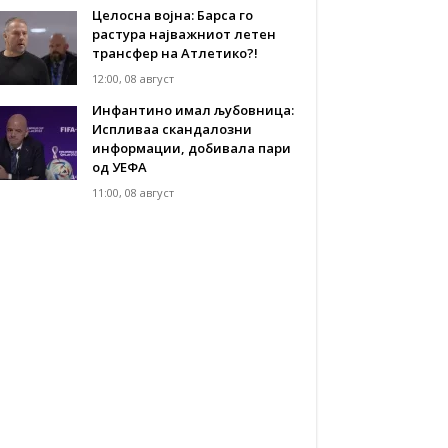
Целосна војна: Барса го
растура најважниот летен
трансфер на Атлетико?!
12:00, 08 август
Инфантино имал љубовница:
Испливаа скандалозни
информации, добивала пари
од УЕФА
11:00, 08 август