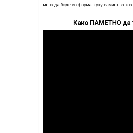
мора да биде во форма, туку самиот за тоа 
Како ПАМЕТНО да т