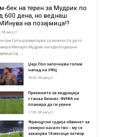
м-бек на терен за Мудрик по
д 600 дена, но веднаш
МИнува на позајмица!?
, 08 август
ентри Сити размислува за можноста да го
ажира Михајло Мудрик на едногодишна
ајмица од …
Џејк Пол започнува голем
напад на УФЦ
18:00, 08 август
Прекините за хидрација
станаа бизнис: ФИФА не
планира да ги укине
17:00, 08 август
Француски судија обвинет за
семејно насилство – му се
заканува 18 месеци затвор