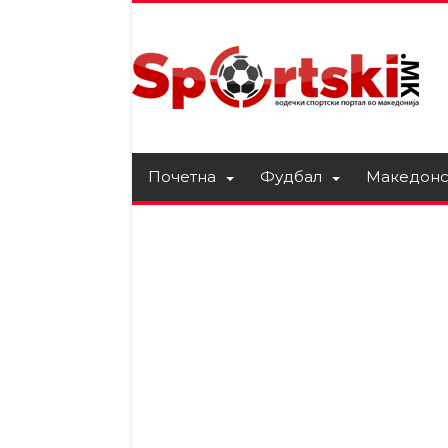
Почетна
Фудбал
Македонс