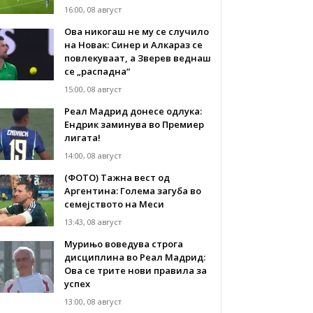
16:00, 08 август
Ова никогаш не му се случило
на Новак: Синер и Алкараз се
повлекуваат, а Зверев веднаш
се „распадна“
15:00, 08 август
Реал Мадрид донесе одлука:
Eндрик заминува во Премиер
лигата!
14:00, 08 август
(ФОТО) Тажна вест од
Аргентина: Голема загуба во
семејството на Меси
13:43, 08 август
Мурињо воведува строга
дисциплина во Реал Мадрид:
Ова се трите нови правила за
успех
13:00, 08 август