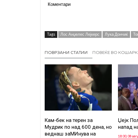
Коментари
Tags
Лос Анџелес Лејкерс
Лука Дончиќ
То
ПОВРЗАНИ СТАТИИ
ПОВЕЌЕ ВО КОШАРК
Кам-бек на терен за
Џејк По
Мудрик по над 600 дена, но
напад н
веднаш заМИнува на
18:00, 08 авг