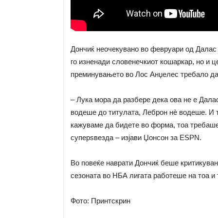
Дончиќ неочекувано во февруари од Далас 
го изненади словенечкиот кошаркар, но и ц
преминувањето во Лос Анџелес требало да 
– Лука мора да разбере дека ова не е Дала
водеше до титулата, Леброн нè водеше. И т
кажуваме да бидете во форма, тоа требаше
суперѕвезда – изјави Џонсон за ESPN.
Во повеќе наврати Дончиќ беше критикуван
сезоната во НБА лигата работеше на тоа и
Фото: Принтскрин