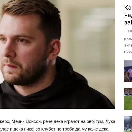
Ка
на
за
19:00
Ков
анг
поз
ерс, Меџик Џонсон, рече дека играчот на овој тим, Лука
алас и дека никој во клубот не треба да му каже дека