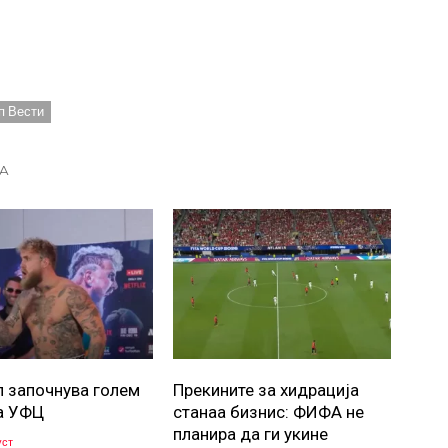
п Вести
А
л започнува голем
Прекините за хидрација
а УФЦ
станаа бизнис: ФИФА не
планира да ги укине
уст