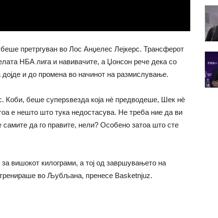
беше претргуван во Лос Анџелес Лејкерс. Трансферот
елата НБА лига и навивачите, а Џонсон рече дека со
дојде и до промена во начинот на размислување.
с. Коби, беше суперѕвезда која нè предводеше, Шек нè
оа е нешто што тука недостасува. Не треба ние да ви
 самите да го правите, нели? Особено затоа што сте
 за вишокот килограми, а тој од завршувањето на
 тренираше во Љубљана, пренесе Basketnjuz.