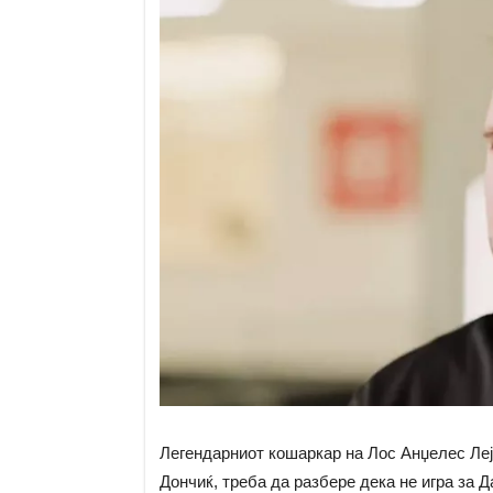
Легендарниот кошаркар на Лос Анџелес Лејк
Дончиќ, треба да разбере дека не игра за Д