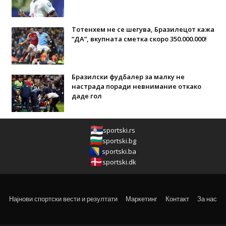
Тотенхем не се шегува, Бразилецот кажа
“ДА”, вкупната сметка скоро 350.000.000!
Бразилски фудбалер за малку не
настрада поради невнимание откако
даде гол
sportski.rs
sportski.bg
sportski.ba
sportski.dk
Најнови спортски вести и резултати
Маркетинг
Контакт
За нас