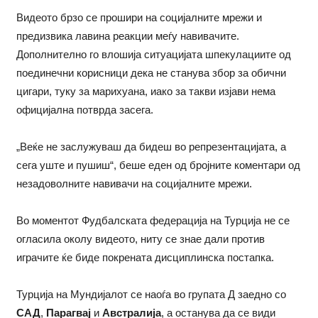
Видеото брзо се прошири на социјалните мрежи и
предизвика лавина реакции меѓу навивачите.
Дополнително го влошија ситуацијата шпекулациите од
поединечни корисници дека не станува збор за обични
цигари, туку за марихуана, иако за такви изјави нема
официјална потврда засега.
„Веќе не заслужуваш да бидеш во репрезентацијата, а
сега уште и пушиш“, беше еден од бројните коментари од
незадоволните навивачи на социјалните мрежи.
Во моментот Фудбалската федерација на Турција не се
огласила околу видеото, ниту се знае дали против
играчите ќе биде покрената дисциплинска постапка.
Турција на Мундијалот се наоѓа во групата Д заедно со
САД
,
Парагвај
и
Австралија
, а останува да се види