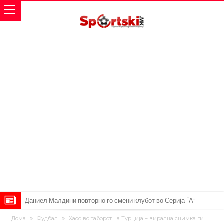
Аморим донесе одлука: Милан ќе го крати составот
Вирално видео од Уругвај: Топка предизвика сообраќајна несреќа
Дома
Фудбал
Хаос во таборот на Турција – вирална снимка ги