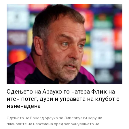
Одењето на Араухо го натера Флик на
итен потег, дури и управата на клубот е
изненадена
Одењето на Роналд Араухо во Ливерпул ги наруши
плановите на Барселона пред започнувањето на …