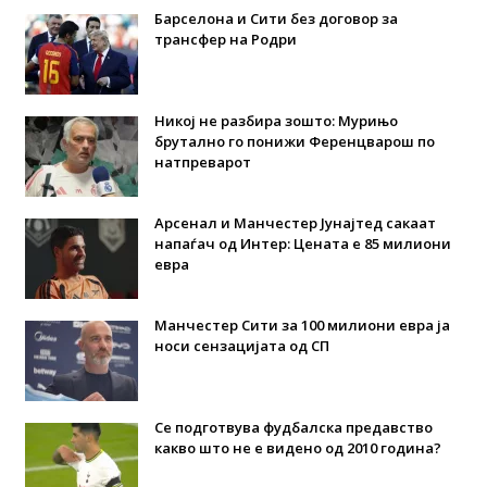
Барселона и Сити без договор за
трансфер на Родри
Никој не разбира зошто: Мурињо
брутално го понижи Ференцварош по
натпреварот
Арсенал и Манчестер Јунајтед сакаат
напаѓач од Интер: Цената е 85 милиони
евра
Манчестер Сити за 100 милиони евра ја
носи сензацијата од СП
Се подготвува фудбалска предавство
какво што не е видено од 2010 година?