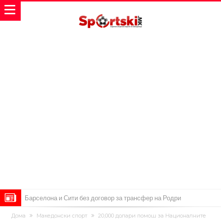
Барселона и Сити без договор за трансфер на Родри
Никој не разбира зошто: Мурињо брутално го понижи
Дома
Македонски спорт
20,000 долари помош за Националните