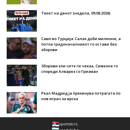
Тикет на денот (недела, 09.08.2026)
Само во Турција: Салах доби милиони, а
потоа градоначалникот го остави без
зборови
Зборови кои сите ги чекаа, Симеоне го
спореди Алварез со Гризман
Реал Мадрид ја прекинува потрагата по
нов играч за врска
sportski.rs
sportski.bg