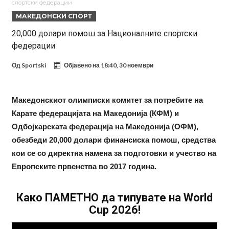
спортски федерации
Ференцварош по натпреварот
Арсенал и Манчестер Јунајтед сакаат напаѓач од Интер: Цената е
МАКЕДОНСКИ СПОРТ
85 милиони евра
Манчестер Сити за 100 милиони евра ја носи сензацијата од СП
20,000 долари помош за Националните спортски
федерации
Се подготвува фудбалска предавство какво што не е видено од
2010 година?
Тикет на денот (недела, 09.08.2026)
Од
Sportski
Објавено на
18:40, 30 ноември
Само во Турција: Салах доби милиони, а потоа градоначалникот
го остави без зборови
Зборови кои сите ги чекаа, Симеоне го спореди Алварез со
Македонскиот олимписки комитет за потребите на
Карате федерацијата на Македонија (КФМ) и
Гризман
Реал Мадрид ја прекинува потрагата по нов играч за врска
Одбојкарската федерација на Македонија (ОФМ),
обезбеди 20,000 долари финансиска помош, средства
кои се со директна намена за подготовки и учество на
Европските првенства во 2017 година.
Како ПАМЕТНО да типувате на World
Cup 2026!