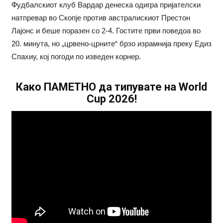
Фудбалскиот клуб Вардар денеска одигра пријателски
натпревар во Скопје против австралискиот Престон
Лајонс и беше поразен со 2-4. Гостите први поведоа во
20. минута, но „црвено-црните“ брзо израмнија преку Едиз
Спахиу, кој погоди по изведен корнер.
Како ПАМЕТНО да типувате на World
Cup 2026!