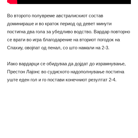
Во второто полувреме австралискиот состав
доминираше и во краток период од девет минути
постигна два гола за убедливо водство. Вардар повторно
се врати во игра благодарение на вториот погодок на
Спахиу, овојпат од пенал, со што намали на 2-3.
Иако вардарци се обидуваа да дојдат до израмнување,
Престон Лајонс во судиското надополнување постигна
уште еден гол и го постави конечниот резултат 2-4.