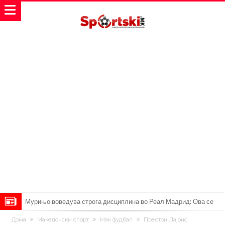
Инфантино имал љубовница: Испливаа скандалозни
Дома
Македонски спорт
Мак фудбал
Престон Лајонс