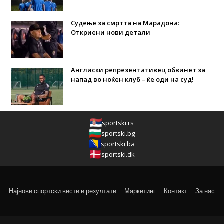
Судење за смртта на Марадона:
Откриени нови детали
Англиски репрезентативец обвинет за
напад во ноќен клуб – ќе оди на суд!
sportski.rs
sportski.bg
sportski.ba
sportski.dk
Најнови спортски вести и резултати
Маркетинг
Контакт
За нас