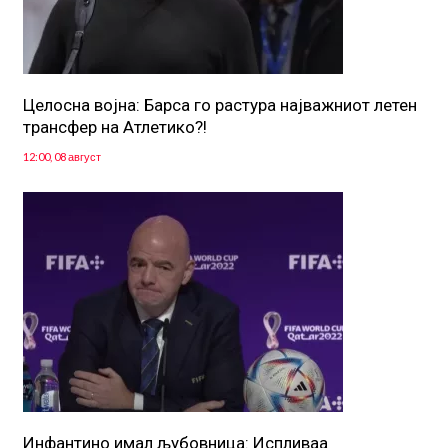
Целосна војна: Барса го растура најважниот летен
трансфер на Атлетико?!
12:00, 08 август
Инфантино имал љубовница: Испливаа