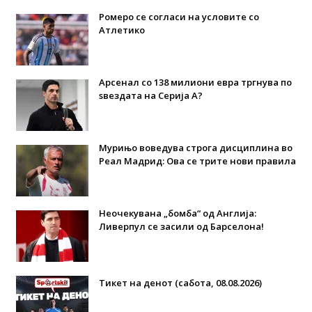
Ромеро се согласи на условите со
Атлетико
Арсенал со 138 милиони евра тргнува по
ѕвездата на Серија А?
Мурињо воведува строга дисциплина во
Реал Мадрид: Ова се трите нови правила
Неочекувана „бомба“ од Англија:
Ливерпул се засили од Барселона!
Тикет на денот (сабота, 08.08.2026)