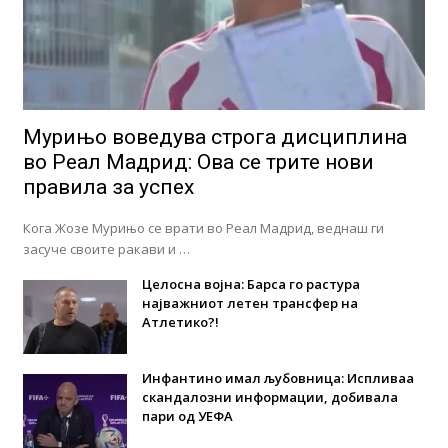
Мурињо воведува строга дисциплина
во Реал Мадрид: Ова се трите нови
правила за успех
Кога Жозе Мурињо се врати во Реал Мадрид, веднаш ги
засуче своите ракави и …
Целосна војна: Барса го растура
најважниот летен трансфер на
Атлетико?!
Инфантино имал љубовница: Испливаа
скандалозни информации, добивала
пари од УЕФА