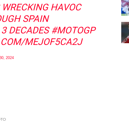
 WRECKING HAVOC
UGH SPAIN
N 3 DECADES
#MOTOGP
R.COM/MEJOF5CA2J
30, 2024
ОТО