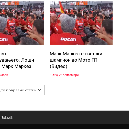
 во
Марк Маркез е светски
увањето: Лоши
шампион во Мото ГП
а Марк Маркез
(Видео)
томври
10:20, 28 септември
јте поврзани статии
rtski.dk