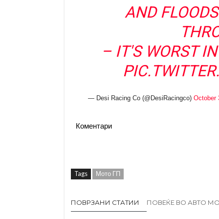
AND FLOODS
THRO
– IT'S WORST I
PIC.TWITTE
— Desi Racing Co (@DesiRacingco)
October 
Коментари
Tags
Мото ГП
ПОВРЗАНИ СТАТИИ
ПОВЕЌЕ ВО АВТО М