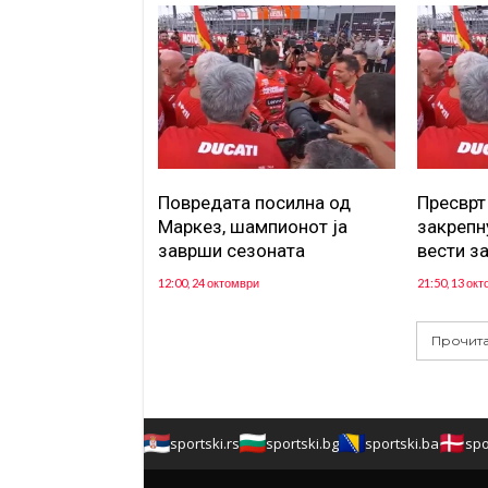
Повредата посилна од
Пресврт
Маркез, шампионот ја
закрепн
заврши сезоната
вести з
12:00, 24 октомври
21:50, 13 ок
Прочита
sportski.rs
sportski.bg
sportski.ba
spo