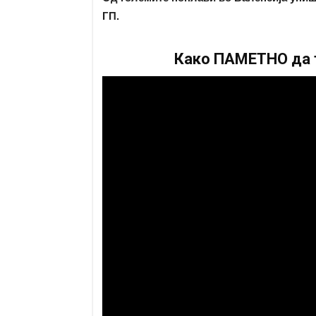
ГП.
Како ПАМЕТНО да т