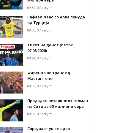
09:30, 07 август
Рафаел Леао со нова понуда
од Турција
09:00, 07 август
Тикет на денот (петок,
07.08.2026)
08:44, 07 август
Фиренца во транс од
Мастантоно
08:30, 07 август
Продаден резервниот голман
на Сити за 50 милиони евра
08:00, 07 август
Сврзуваат уште еден