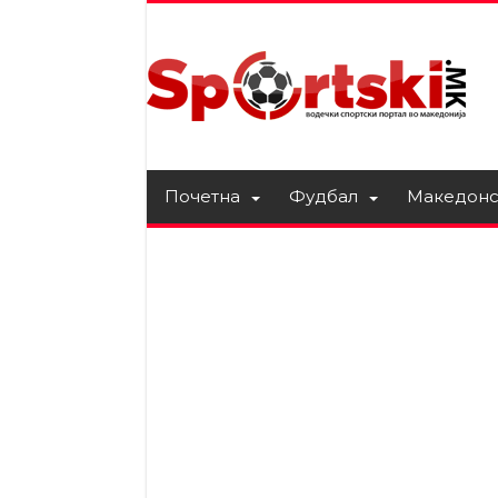
Почетна
Фудбал
Македонс