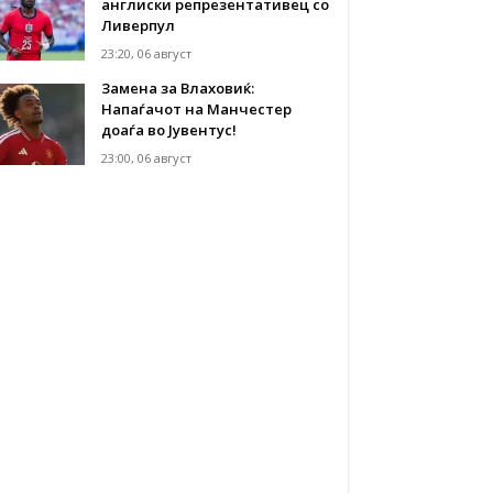
англиски репрезентативец со
Ливерпул
23:20, 06 август
Замена за Влаховиќ:
Напаѓачот на Манчестер
доаѓа во Јувентус!
23:00, 06 август