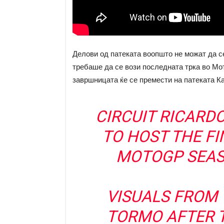
Делови од патеката воопшто не можат да се
требаше да се вози последната трка во Мот
завршницата ќе се премести на патеката К
CIRCUIT RICARD
TO HOST THE FI
MOTOGP SEASO
VISUALS FROM 
TORMO AFTER T