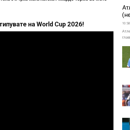
Ат
(н
ипувате на World Cup 2026!
10:58
Атл
гла