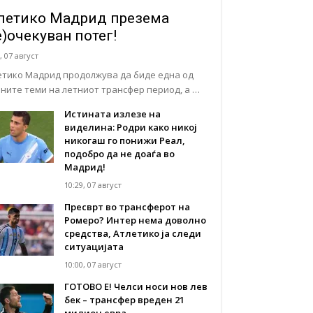
летико Мадрид презема
е)очекуван потег!
, 07 август
етико Мадрид продолжува да биде една од
вните теми на летниот трансфер период, а …
Истината излезе на
виделина: Родри како никој
никогаш го понижи Реал,
подобро да не доаѓа во
Мадрид!
10:29, 07 август
Пресврт во трансферот на
Ромеро? Интер нема доволно
средства, Атлетико ја следи
ситуацијата
10:00, 07 август
ГОТОВО Е! Челси носи нов лев
бек – трансфер вреден 21
милион евра