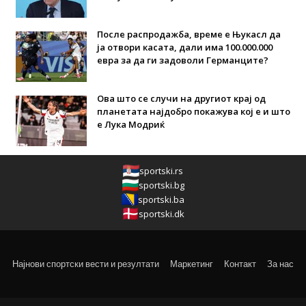
После распродажба, време е Њукасл да
ја отвори касата, дали има 100.000.000
евра за да ги задоволи Германците?
Ова што се случи на другиот крај од
планетата најдобро покажува кој е и што
е Лука Модриќ
sportski.rs
sportski.bg
sportski.ba
sportski.dk
Најнови спортски вести и резултати
Маркетинг
Контакт
За нас