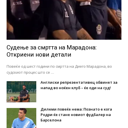
Судење за смртта на Марадона:
Откриени нови детали
Повеќе од шест години по смртта на Диего Марадона, во
судскиот процес што се …
Англиски репрезентативец обвинет за
напад во ноќен клуб – ќе оди на суд!
Дилеми повеќе нема: Познато е кога
Родри ќе стане новиот фудбалер на
Барселона