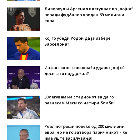
Ливерпул и Арсенал влегуваат во „војна“
поради фудбалер вреден 69 милиони
евра!
Кој го убеди Родри да ја избере
Барселона?
Инфантино го возвраќа ударот, кој сè
досега го поддржал?
„Влегувам на стадионот за да го
разнесам Меси со четири бомби“
Реал потроши повеќе од 200 милиони
евра, но не го затвора паричникот – ќе
има уште засилувања!