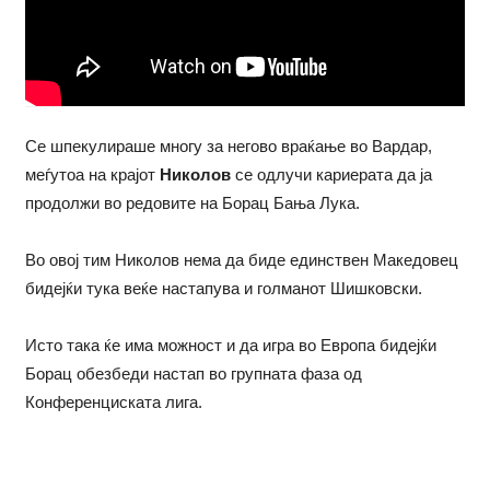
Се шпекулираше многу за негово враќање во Вардар,
меѓутоа на крајот
Николов
се одлучи кариерата да ја
продолжи во редовите на Борац Бања Лука.
Во овој тим Николов нема да биде единствен Македовец
бидејќи тука веќе настапува и голманот Шишковски.
Исто така ќе има можност и да игра во Европа бидејќи
Борац обезбеди настап во групната фаза од
Конференциската лига.