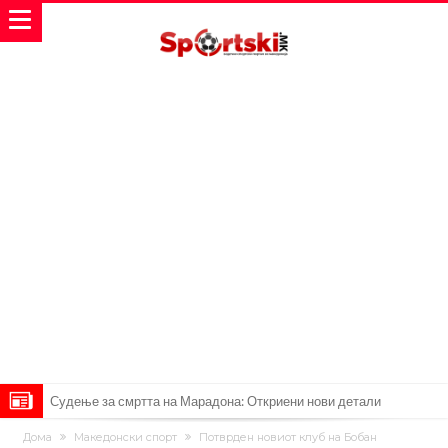
Судење за смртта на Марадона: Откриени нови детали
Англиски репрезентативец обвинет за напад во ноќен клуб – ќе
Дома
Македонски спорт
Потврден новиот клуб на Бобан